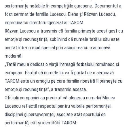
performanțe notabile în competițiile europene. Documentul a
fost semnat de familia Lucescu, Elena și Răzvan Lucescu,
împreună cu directorul general al TAROM.
Răzvan Lucescu a transmis că familia primește acest gest cu
emoție și recunoștință, subliniind că numele tatălui său este
onorat într-un mod special prin asocierea cu o aeronavă
modernă.
„Tatăl meu a dedicat o viață întreagă fotbalului românesc și
european. Faptul că numele lui va fi purtat de o aeronavă
TAROM este un omagiu pe care familia noastră îl primește cu
emoție și recunoștință”, a transmis acesta.
Oficialii companiei au precizat că alegerea numelui Mircea
Lucescu reflectă respectul pentru valorile performanței,
disciplinei și perseverenței, asociate atât sportului de
performanță, cât și identității TAROM.