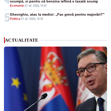
scumpă, ci pentru că benzina ieftină e taxată scump
Economie
-
31 iul. 2026, 10:47
5
Gheorghiu, atac la medici: „Fac grevă pentru majorări?”
Politica
-
31 iul. 2026, 10:35
ACTUALITATE