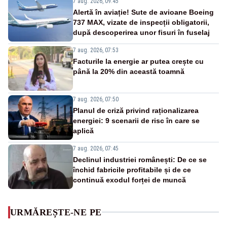
7 aug. 2026, 09:45
Alertă în aviație! Sute de avioane Boeing
737 MAX, vizate de inspecții obligatorii,
după descoperirea unor fisuri în fuselaj
7 aug. 2026, 07:53
Facturile la energie ar putea crește cu
până la 20% din această toamnă
7 aug. 2026, 07:50
Planul de criză privind raționalizarea
energiei: 9 scenarii de risc în care se
aplică
7 aug. 2026, 07:45
Declinul industriei românești: De ce se
închid fabricile profitabile și de ce
continuă exodul forței de muncă
URMĂREȘTE-NE PE