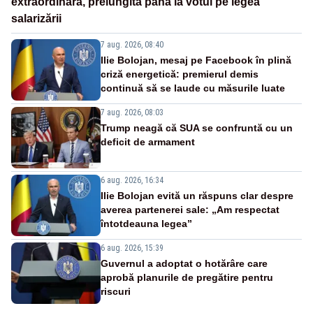
extraordinară, prelungită până la votul pe legea
salarizării
7 aug. 2026, 08:40
Ilie Bolojan, mesaj pe Facebook în plină
criză energetică: premierul demis
continuă să se laude cu măsurile luate
7 aug. 2026, 08:03
Trump neagă că SUA se confruntă cu un
deficit de armament
6 aug. 2026, 16:34
Ilie Bolojan evită un răspuns clar despre
averea partenerei sale: „Am respectat
întotdeauna legea”
6 aug. 2026, 15:39
Guvernul a adoptat o hotărâre care
aprobă planurile de pregătire pentru
riscuri