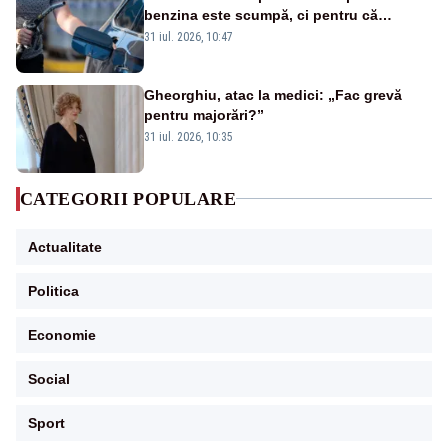
benzina este scumpă, ci pentru că
benzina ieftină e taxată scump
31 iul. 2026, 10:47
Gheorghiu, atac la medici: „Fac grevă
pentru majorări?”
31 iul. 2026, 10:35
CATEGORII POPULARE
Actualitate
Politica
Economie
Social
Sport