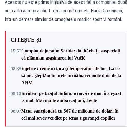
Aceasta nu este prima inițiativă de acest fel a companiei, după
ce o altă aeronavă din flotă a primit numele Nadia Comăneci,
într-un demers similar de omagiere a marilor sportivi români.
CITEȘTE ȘI
Complot dejucat în Serbia: doi bărbați, suspectați
15:50
că plănuiau asasinarea lui Vučić
Vijelii extreme în țară și temperaturi de foc. La ce
08:38
să ne așteptăm în orele următoare: noile date de la
ANM
Incident pe brațul Sulina: o navă de marfă a eșuat
08:13
la mal. Mai multe ambarcațiuni, lovite
Meta, sancționată cu 567 de milioane de dolari în
08:07
cel mai sever verdict pe tema siguranței copiilor