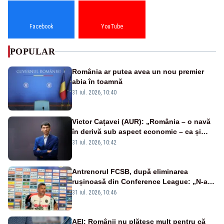
Facebook
YouTube
POPULAR
România ar putea avea un nou premier
abia în toamnă
31 iul. 2026, 10:40
Victor Cațavei (AUR): „România – o navă
în derivă sub aspect economic – ca și
rezultat al guvernărilor din ultimii 36 de
31 iul. 2026, 10:42
ani”
Antrenorul FCSB, după eliminarea
rușinoasă din Conference League: „N-ai
cum să nu scoți în evidență și lucrurile
31 iul. 2026, 10:46
bune”
AEI: Românii nu plătesc mult pentru că