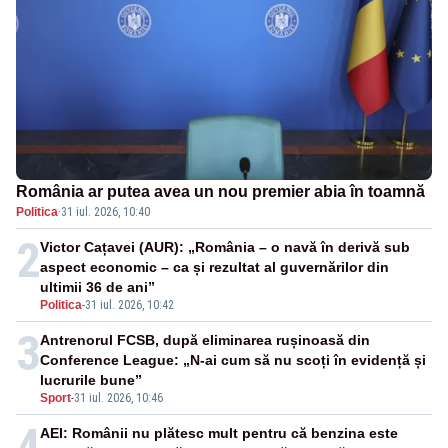
România ar putea avea un nou premier abia în toamnă
Politica
·
31 iul. 2026, 10:40
2
Victor Cațavei (AUR): „România – o navă în derivă sub
aspect economic – ca și rezultat al guvernărilor din
ultimii 36 de ani”
Politica
-
31 iul. 2026, 10:42
3
Antrenorul FCSB, după eliminarea rușinoasă din
Conference League: „N-ai cum să nu scoți în evidență și
lucrurile bune”
Sport
-
31 iul. 2026, 10:46
4
AEI: Românii nu plătesc mult pentru că benzina este