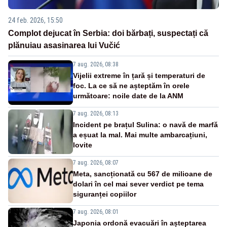
24 feb. 2026, 15:50
Complot dejucat în Serbia: doi bărbați, suspectați că
plănuiau asasinarea lui Vučić
7 aug. 2026, 08:38
Vijelii extreme în țară și temperaturi de
foc. La ce să ne așteptăm în orele
următoare: noile date de la ANM
7 aug. 2026, 08:13
Incident pe brațul Sulina: o navă de marfă
a eșuat la mal. Mai multe ambarcațiuni,
lovite
7 aug. 2026, 08:07
Meta, sancționată cu 567 de milioane de
dolari în cel mai sever verdict pe tema
siguranței copiilor
7 aug. 2026, 08:01
Japonia ordonă evacuări în așteptarea