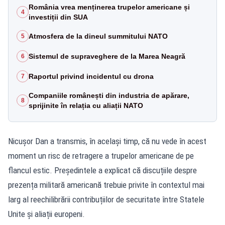
România vrea menținerea trupelor americane și
4
investiții din SUA
Atmosfera de la dineul summitului NATO
5
Sistemul de supraveghere de la Marea Neagră
6
Raportul privind incidentul cu drona
7
Companiile românești din industria de apărare,
8
sprijinite în relația cu aliații NATO
Nicușor Dan a transmis, în același timp, că nu vede în acest
moment un risc de retragere a trupelor americane de pe
flancul estic. Președintele a explicat că discuțiile despre
prezența militară americană trebuie privite în contextul mai
larg al reechilibrării contribuțiilor de securitate între Statele
Unite și aliații europeni.