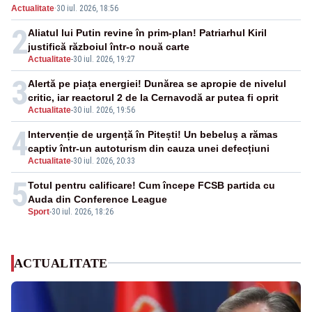
Actualitate
·
30 iul. 2026, 18:56
făcut senzație
2
Aliatul lui Putin revine în prim-plan! Patriarhul Kiril
justifică războiul într-o nouă carte
Actualitate
-
30 iul. 2026, 19:27
3
Alertă pe piața energiei! Dunărea se apropie de nivelul
critic, iar reactorul 2 de la Cernavodă ar putea fi oprit
Actualitate
-
30 iul. 2026, 19:56
4
Intervenție de urgență în Pitești! Un bebeluș a rămas
captiv într-un autoturism din cauza unei defecțiuni
Actualitate
-
30 iul. 2026, 20:33
5
Totul pentru calificare! Cum începe FCSB partida cu
Auda din Conference League
Sport
-
30 iul. 2026, 18:26
ACTUALITATE