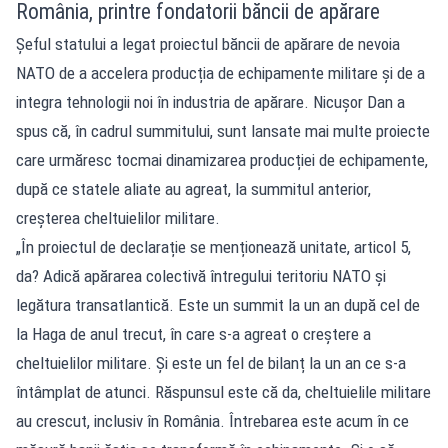
România, printre fondatorii băncii de apărare
Șeful statului a legat proiectul băncii de apărare de nevoia
NATO de a accelera producția de echipamente militare și de a
integra tehnologii noi în industria de apărare. Nicușor Dan a
spus că, în cadrul summitului, sunt lansate mai multe proiecte
care urmăresc tocmai dinamizarea producției de echipamente,
după ce statele aliate au agreat, la summitul anterior,
creșterea cheltuielilor militare.
„În proiectul de declarație se menționează unitate, articol 5,
da? Adică apărarea colectivă întregului teritoriu NATO și
legătura transatlantică. Este un summit la un an după cel de
la Haga de anul trecut, în care s-a agreat o creștere a
cheltuielilor militare. Și este un fel de bilanț la un an ce s-a
întâmplat de atunci. Răspunsul este că da, cheltuielile militare
au crescut, inclusiv în România. Întrebarea este acum în ce