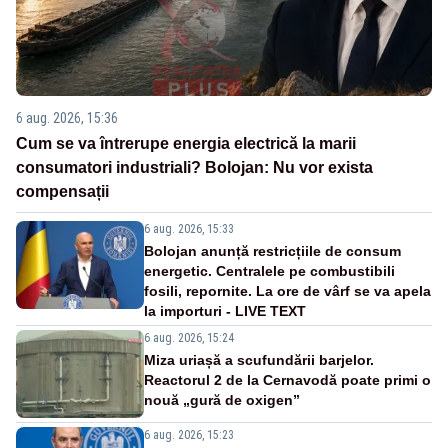
6 aug. 2026, 15:36
Cum se va întrerupe energia electrică la marii
consumatori industriali? Bolojan: Nu vor exista
compensații
6 aug. 2026, 15:33
Bolojan anunță restricțiile de consum
energetic. Centralele pe combustibili
fosili, repornite. La ore de vârf se va apela
la importuri - LIVE TEXT
6 aug. 2026, 15:24
Miza uriașă a scufundării barjelor.
Reactorul 2 de la Cernavodă poate primi o
nouă „gură de oxigen”
6 aug. 2026, 15:23