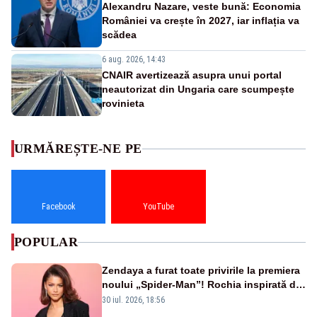
Alexandru Nazare, veste bună: Economia
României va crește în 2027, iar inflația va
scădea
6 aug. 2026, 14:43
CNAIR avertizează asupra unui portal
neautorizat din Ungaria care scumpește
rovinieta
URMĂREȘTE-NE PE
Facebook
YouTube
POPULAR
Zendaya a furat toate privirile la premiera
noului „Spider-Man”! Rochia inspirată de
pânza de păianjen a făcut senzație
30 iul. 2026, 18:56