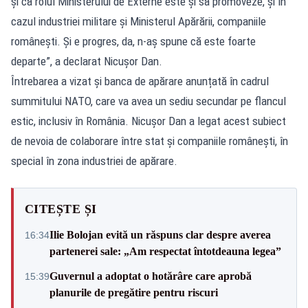
și că rolul Ministerului de Externe este și să promoveze, și în
cazul industriei militare și Ministerul Apărării, companiile
românești. Și e progres, da, n-aș spune că este foarte
departe”, a declarat Nicușor Dan.
Întrebarea a vizat și banca de apărare anunțată în cadrul
summitului NATO, care va avea un sediu secundar pe flancul
estic, inclusiv în România. Nicușor Dan a legat acest subiect
de nevoia de colaborare între stat și companiile românești, în
special în zona industriei de apărare.
CITEȘTE ȘI
Ilie Bolojan evită un răspuns clar despre averea
16:34
partenerei sale: „Am respectat întotdeauna legea”
Guvernul a adoptat o hotărâre care aprobă
15:39
planurile de pregătire pentru riscuri