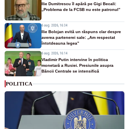
Ilie Dumitrescu îl apără pe Gigi Becali:
„Problema de la FCSB nu este patronul”
6 aug. 2026, 16:34
Ilie Bolojan evită un răspuns clar despre
averea partenerei sale: „Am respectat
întotdeauna legea”
6 aug. 2026, 16:14
Vladimir Putin intervine în politica
monetară a Rusiei. Presiunile asupra
Băncii Centrale se intensifică
POLITICA