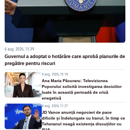
6 aug. 2026, 15:39
Guvernul a adoptat o hotărâre care aprobă planurile de
pregătire pentru riscuri
6 aug. 2026, 15:18
Ana Maria Păcuraru: Televiziunea
Poporului solicită investigarea deciziilor
luate în această perioadă de criză
enegetică
6 aug. 2026, 11:27
JD Vance anunță negocieri de pace
dificile și îndelungate cu Iranul, în timp ce
Teheranul neagă existența discuțiilor cu
SUA