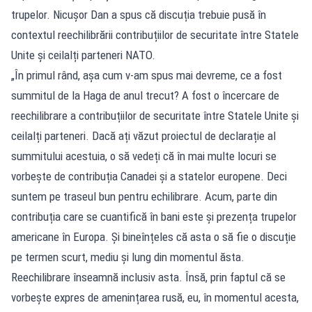
trupelor. Nicușor Dan a spus că discuția trebuie pusă în
contextul reechilibrării contribuțiilor de securitate între Statele
Unite și ceilalți parteneri NATO.
„În primul rând, așa cum v-am spus mai devreme, ce a fost
summitul de la Haga de anul trecut? A fost o încercare de
reechilibrare a contribuțiilor de securitate între Statele Unite și
ceilalți parteneri. Dacă ați văzut proiectul de declarație al
summitului acestuia, o să vedeți că în mai multe locuri se
vorbește de contribuția Canadei și a statelor europene. Deci
suntem pe traseul bun pentru echilibrare. Acum, parte din
contribuția care se cuantifică în bani este și prezența trupelor
americane în Europa. Și bineînțeles că asta o să fie o discuție
pe termen scurt, mediu și lung din momentul ăsta.
Reechilibrare înseamnă inclusiv asta. Însă, prin faptul că se
vorbește expres de amenințarea rusă, eu, în momentul acesta,