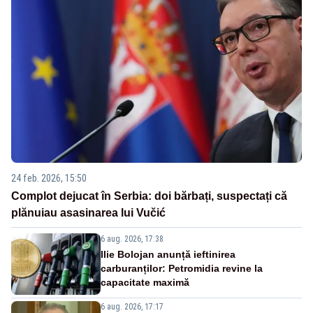
24 feb. 2026, 15:50
Complot dejucat în Serbia: doi bărbați, suspectați că
plănuiau asasinarea lui Vučić
6 aug. 2026, 17:38
Ilie Bolojan anunță ieftinirea
carburanților: Petromidia revine la
capacitate maximă
6 aug. 2026, 17:17