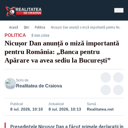
Acasă
Știri
Politica
Nicușor Dan anunță o miză importantă pentru România: „Banca pentru Apărare va avea sediu la București”
·
POLITICA
8 min citire
Nicușor Dan anunță o miză importantă
pentru România: „Banca pentru
Apărare va avea sediu la București”
Scris de
Realitatea de Craiova
Publicat
Actualizat
Sursă
8 iul. 2026, 10:10
8 iul. 2026, 10:13
Realitatea.net
Președintele Nicușor Dan a făcut primele declarații în