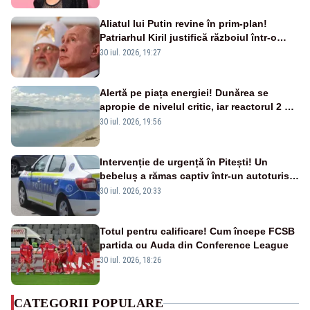
Aliatul lui Putin revine în prim-plan!
Patriarhul Kiril justifică războiul într-o
nouă carte
30 iul. 2026, 19:27
Alertă pe piața energiei! Dunărea se
apropie de nivelul critic, iar reactorul 2 de
la Cernavodă ar putea fi oprit
30 iul. 2026, 19:56
Intervenție de urgență în Pitești! Un
bebeluș a rămas captiv într-un autoturism
din cauza unei defecțiuni
30 iul. 2026, 20:33
Totul pentru calificare! Cum începe FCSB
partida cu Auda din Conference League
30 iul. 2026, 18:26
CATEGORII POPULARE