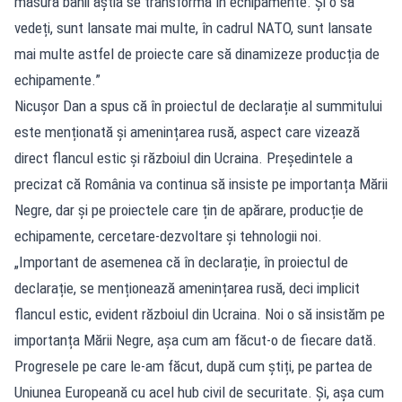
măsură banii ăștia se transformă în echipamente. Și o să
vedeți, sunt lansate mai multe, în cadrul NATO, sunt lansate
mai multe astfel de proiecte care să dinamizeze producția de
echipamente.”
Nicușor Dan a spus că în proiectul de declarație al summitului
este menționată și amenințarea rusă, aspect care vizează
direct flancul estic și războiul din Ucraina. Președintele a
precizat că România va continua să insiste pe importanța Mării
Negre, dar și pe proiectele care țin de apărare, producție de
echipamente, cercetare-dezvoltare și tehnologii noi.
„Important de asemenea că în declarație, în proiectul de
declarație, se menționează amenințarea rusă, deci implicit
flancul estic, evident războiul din Ucraina. Noi o să insistăm pe
importanța Mării Negre, așa cum am făcut-o de fiecare dată.
Progresele pe care le-am făcut, după cum știți, pe partea de
Uniunea Europeană cu acel hub civil de securitate. Și, așa cum