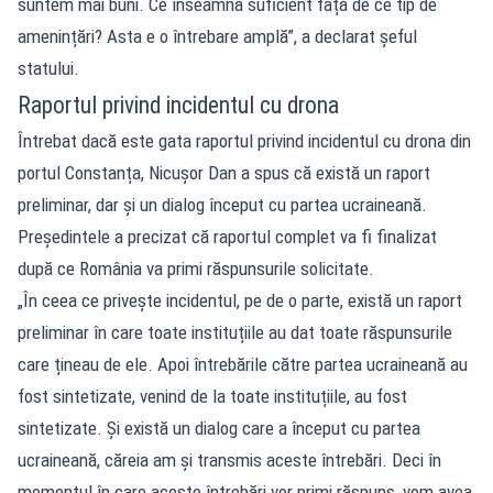
suntem mai buni. Ce înseamnă suficient față de ce tip de
amenințări? Asta e o întrebare amplă”, a declarat șeful
statului.
Raportul privind incidentul cu drona
Întrebat dacă este gata raportul privind incidentul cu drona din
portul Constanța, Nicușor Dan a spus că există un raport
preliminar, dar și un dialog început cu partea ucraineană.
Președintele a precizat că raportul complet va fi finalizat
după ce România va primi răspunsurile solicitate.
„În ceea ce privește incidentul, pe de o parte, există un raport
preliminar în care toate instituțiile au dat toate răspunsurile
care țineau de ele. Apoi întrebările către partea ucraineană au
fost sintetizate, venind de la toate instituțiile, au fost
sintetizate. Și există un dialog care a început cu partea
ucraineană, căreia am și transmis aceste întrebări. Deci în
momentul în care aceste întrebări vor primi răspuns, vom avea