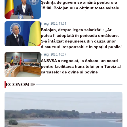
Ședința de guvern se amână pentru ora
15:00. Bolojan nu a obținut toate avizele
7 aug. 2026, 11:51
Bolojan, despre legea salarizării: „Ar
putea fi adoptată în perioada următoare.
S-a întârziat depunerea din cauza unor
discursuri iresponsabile în spaţiul public”
7 aug. 2026, 10:57
ANSVSA a negociat, la Ankara, un acord
pentru facilitarea tranzitului prin Turcia al
carcaselor de ovine și bovine
ECONOMIE