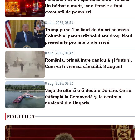
Un bărbat a murit, iar o femeie a fost
evacuată de pompieri
8 aug. 2026, 08:53
Trump pune 1 miliard de dolari pe masa
Columbiei pentru războiul antidrog. Noul
președinte promite o ofensivă
8 aug. 2026, 08:42
România, prinsă între caniculă și furtuni.
Cum va fi vremea sâmbătă, 8 august
8 aug. 2026, 08:32
Vești de ultimă oră despre Dunăre. Ce se
întâmplă la Cernavodă și la centrala
nucleară din Ungaria
POLITICA