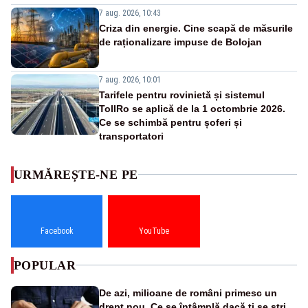
7 aug. 2026, 10:43
Criza din energie. Cine scapă de măsurile
de raționalizare impuse de Bolojan
7 aug. 2026, 10:01
Tarifele pentru rovinietă și sistemul
TollRo se aplică de la 1 octombrie 2026.
Ce se schimbă pentru șoferi și
transportatori
URMĂREȘTE-NE PE
Facebook
YouTube
POPULAR
De azi, milioane de români primesc un
drept nou. Ce se întâmplă dacă ți se strică