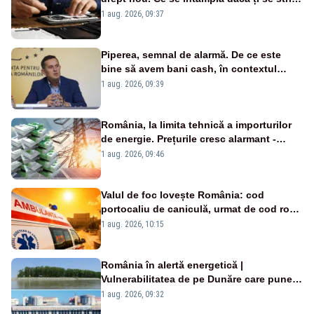
un produs
1 aug. 2026, 09:37
Piperea, semnal de alarmă. De ce este
bine să avem bani cash, în contextul
alertei energetice?
1 aug. 2026, 09:39
România, la limita tehnică a importurilor
de energie. Prețurile cresc alarmant -
Analiză Realitatea Plus
1 aug. 2026, 09:46
Valul de foc lovește România: cod
portocaliu de caniculă, urmat de cod roșu
duminică. Temperaturile urcă spre 40°C
1 aug. 2026, 10:15
România în alertă energetică |
Vulnerabilitatea de pe Dunăre care pune
în pericol Centrala Cernavodă era
1 aug. 2026, 09:32
cunoscută de pe vremea lui Ceaușescu