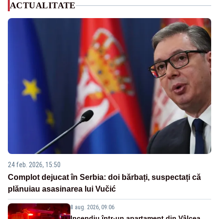
ACTUALITATE
24 feb. 2026, 15:50
Complot dejucat în Serbia: doi bărbați, suspectați că
plănuiau asasinarea lui Vučić
8 aug. 2026, 09:06
Incendiu într-un apartament din Vâlcea.