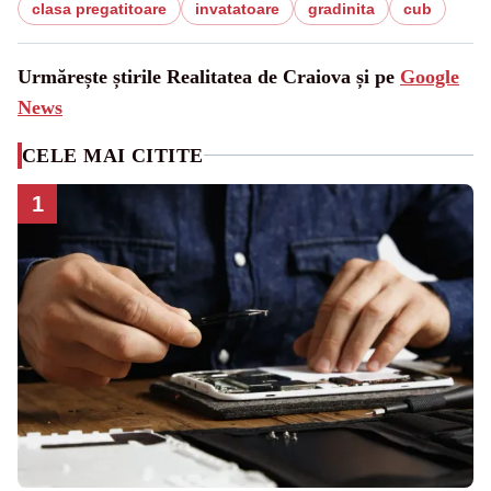
clasa pregatitoare
invatatoare
gradinita
cub
Urmărește știrile Realitatea de Craiova și pe
Google
News
CELE MAI CITITE
1