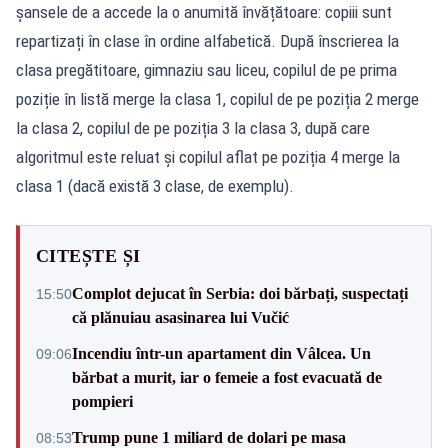
șansele de a accede la o anumită învățătoare: copiii sunt
repartizați în clase în ordine alfabetică. După înscrierea la
clasa pregătitoare, gimnaziu sau liceu, copilul de pe prima
poziție în listă merge la clasa 1, copilul de pe poziția 2 merge
la clasa 2, copilul de pe poziția 3 la clasa 3, după care
algoritmul este reluat și copilul aflat pe poziția 4 merge la
clasa 1 (dacă există 3 clase, de exemplu).
CITEȘTE ȘI
Complot dejucat în Serbia: doi bărbați, suspectați
15:50
că plănuiau asasinarea lui Vučić
Incendiu într-un apartament din Vâlcea. Un
09:06
bărbat a murit, iar o femeie a fost evacuată de
pompieri
Trump pune 1 miliard de dolari pe masa
08:53