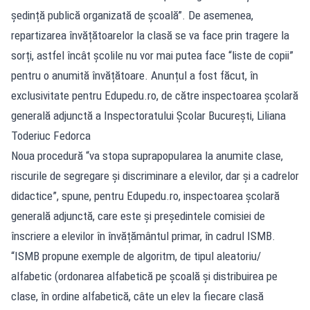
ședință publică organizată de școală”. De asemenea,
repartizarea învățătoarelor la clasă se va face prin tragere la
sorți, astfel încât școlile nu vor mai putea face “liste de copii”
pentru o anumită învățătoare. Anunțul a fost făcut, în
exclusivitate pentru Edupedu.ro, de către inspectoarea școlară
generală adjunctă a Inspectoratului Școlar București, Liliana
Toderiuc Fedorca
Noua procedură “va stopa suprapopularea la anumite clase,
riscurile de segregare și discriminare a elevilor, dar și a cadrelor
didactice”, spune, pentru Edupedu.ro, inspectoarea școlară
generală adjunctă, care este și președintele comisiei de
înscriere a elevilor în învățământul primar, în cadrul ISMB.
“ISMB propune exemple de algoritm, de tipul aleatoriu/
alfabetic (ordonarea alfabetică pe școală și distribuirea pe
clase, în ordine alfabetică, câte un elev la fiecare clasă