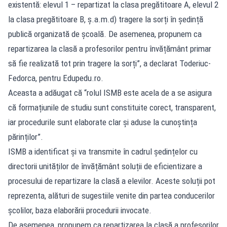
existentă: elevul 1 – repartizat la clasa pregătitoare A, elevul 2
la clasa pregătitoare B, ș.a.m.d) tragere la sorți în ședință
publică organizată de școală. De asemenea, propunem ca
repartizarea la clasă a profesorilor pentru învățământ primar
să fie realizată tot prin tragere la sorți”, a declarat Toderiuc-
Fedorca, pentru Edupedu.ro.
Aceasta a adăugat că “rolul ISMB este acela de a se asigura
că formațiunile de studiu sunt constituite corect, transparent,
iar procedurile sunt elaborate clar și aduse la cunoștința
părinților”.
ISMB a identificat și va transmite în cadrul ședințelor cu
directorii unităților de învățământ soluții de eficientizare a
procesului de repartizare la clasă a elevilor. Aceste soluții pot
reprezenta, alături de sugestiile venite din partea conducerilor
școlilor, baza elaborării procedurii invocate.
De asemenea, propunem ca repartizarea la clasă a profesorilor