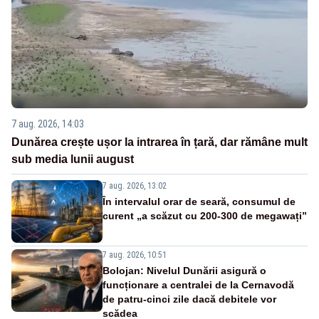
7 aug. 2026, 14:03
Dunărea crește ușor la intrarea în țară, dar rămâne mult
sub media lunii august
7 aug. 2026, 13:02
În intervalul orar de seară, consumul de
curent „a scăzut cu 200-300 de megawați”
7 aug. 2026, 10:51
Bolojan: Nivelul Dunării asigură o
funcționare a centralei de la Cernavodă
de patru-cinci zile dacă debitele vor
scădea