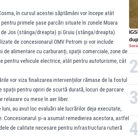
 Cosma, în cursul acestei săptămâni vor începe atât
or pentru primele șase parcări situate în zonele Moara
i de Jos (stânga/dreapta) și Gruiu (stânga/dreapta).
IGS
dup
realizate de concesionarul OMV Petrom și vor include
Socia
met
ții de alimentare cu carburanți, spații comerciale, zone de
are pentru vehicule electrice, atât pentru autoturisme, cât
rile vor viza finalizarea intervențiilor rămase de la fostul
spații pentru opriri de scurtă durată, locuri de parcare
e relaxare cu mese în aer liber.
e luni, au avut loc evaluări ale lucrărilor deja executate,
nțe. Concesionarul și-a asumat remedierea acestora, astfel
dele de calitate necesare pentru infrastructura rutieră