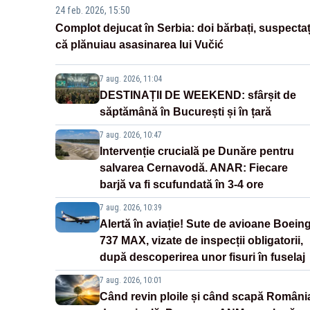
24 feb. 2026, 15:50
Complot dejucat în Serbia: doi bărbați, suspectaț
că plănuiau asasinarea lui Vučić
7 aug. 2026, 11:04
DESTINAȚII DE WEEKEND: sfârșit de
săptămână în București și în țară
7 aug. 2026, 10:47
Intervenție crucială pe Dunăre pentru
salvarea Cernavodă. ANAR: Fiecare
barjă va fi scufundată în 3-4 ore
7 aug. 2026, 10:39
Alertă în aviație! Sute de avioane Boein
737 MAX, vizate de inspecții obligatorii,
după descoperirea unor fisuri în fuselaj
7 aug. 2026, 10:01
Când revin ploile și când scapă Români