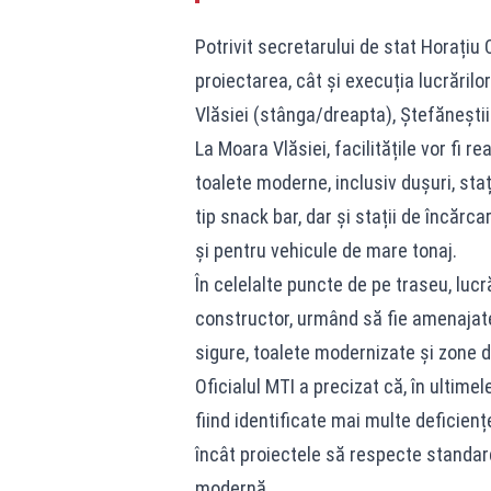
Potrivit secretarului de stat Horațiu
proiectarea, cât și execuția lucrăril
Vlăsiei (stânga/dreapta), Ștefănești
La Moara Vlăsiei, facilitățile vor fi 
toalete moderne, inclusiv dușuri, sta
tip snack bar, dar și stații de încărc
și pentru vehicule de mare tonaj.
În celelalte puncte de pe traseu, lucră
constructor, urmând să fie amenajate 
sigure, toalete modernizate și zone d
Oficialul MTI a precizat că, în ultimel
fiind identificate mai multe deficie
încât proiectele să respecte standar
modernă.