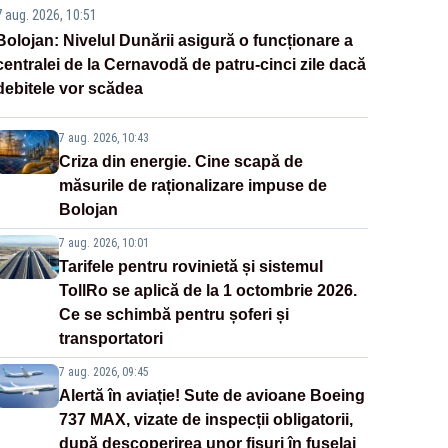
7 aug. 2026, 10:51
Bolojan: Nivelul Dunării asigură o funcționare a
centralei de la Cernavodă de patru-cinci zile dacă
debitele vor scădea
7 aug. 2026, 10:43
Criza din energie. Cine scapă de
măsurile de raționalizare impuse de
Bolojan
7 aug. 2026, 10:01
Tarifele pentru rovinietă și sistemul
TollRo se aplică de la 1 octombrie 2026.
Ce se schimbă pentru șoferi și
transportatori
7 aug. 2026, 09:45
Alertă în aviație! Sute de avioane Boeing
737 MAX, vizate de inspecții obligatorii,
după descoperirea unor fisuri în fuselaj