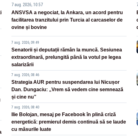
7 aug. 2026, 10:57
i
ANSVSA a negociat, la Ankara, un acord pentru
facilitarea tranzitului prin Turcia al carcaselor de
ovine și bovine
7 aug. 2026, 09:49
Senatorii și deputații rămân la muncă. Sesiunea
extraordinară, prelungită până la votul pe legea
salarizării
7 aug. 2026, 08:46
Strategia AUR pentru suspendarea lui Nicușor
Dan. Dungaciu: „Vrem să vedem cine semnează
și cine nu”
g
7 aug. 2026, 08:40
Ilie Bolojan, mesaj pe Facebook în plină criză
energetică: premierul demis continuă să se laude
cu măsurile luate
a