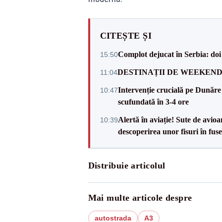
CITEȘTE ȘI
Complot dejucat în Serbia: doi 
15:50
DESTINAȚII DE WEEKEND: sfâr
11:04
Intervenție crucială pe Dunăr
10:47
scufundată în 3-4 ore
Alertă în aviație! Sute de avio
10:39
descoperirea unor fisuri în fuse
Distribuie articolul
Mai multe articole despre
autostrada
A3