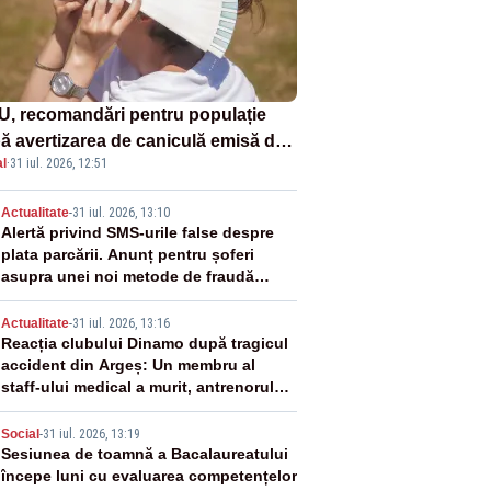
U, recomandări pentru populație
ă avertizarea de caniculă emisă de
l
·
31 iul. 2026, 12:51
eorologi
2
Actualitate
-
31 iul. 2026, 13:10
Alertă privind SMS-urile false despre
plata parcării. Anunț pentru șoferi
asupra unei noi metode de fraudă
online
3
Actualitate
-
31 iul. 2026, 13:16
Reacția clubului Dinamo după tragicul
accident din Argeș: Un membru al
staff-ului medical a murit, antrenorul
Adrian Ropotan este în spital
4
Social
-
31 iul. 2026, 13:19
Sesiunea de toamnă a Bacalaureatului
începe luni cu evaluarea competențelor