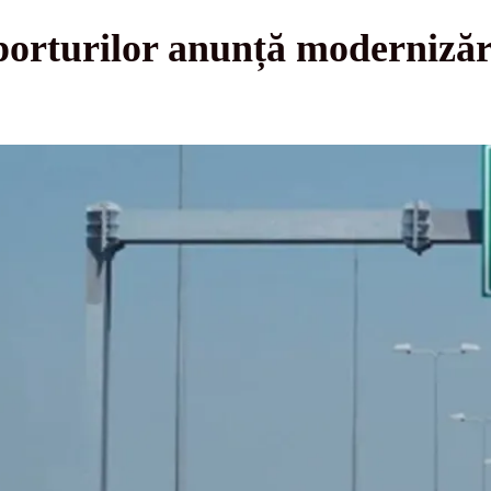
orturilor anunță modernizări 