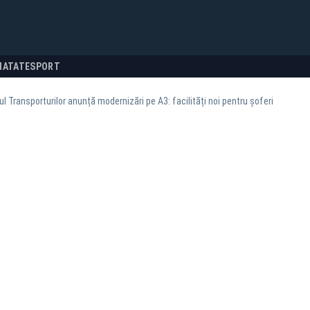
NATATE
SPORT
ul Transporturilor anunță modernizări pe A3: facilități noi pentru șoferi