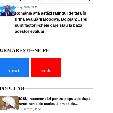
7 aug. 2026, 08:42
România află astăzi ratingul de țară în
urma evaluării Moody’s. Bolojan: „Trei
sunt factorii-cheie care stau la baza
acestor evaluări”
URMĂREȘTE-NE PE
Facebook
YouTube
POPULAR
IGSU, recomandări pentru populație după
avertizarea de caniculă emisă de
meteorologi
31 iul. 2026, 12:51