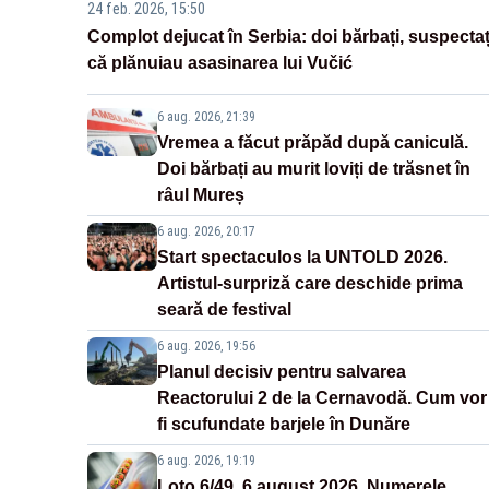
24 feb. 2026, 15:50
Complot dejucat în Serbia: doi bărbați, suspectaț
că plănuiau asasinarea lui Vučić
6 aug. 2026, 21:39
Vremea a făcut prăpăd după caniculă.
Doi bărbați au murit loviți de trăsnet în
râul Mureș
6 aug. 2026, 20:17
Start spectaculos la UNTOLD 2026.
Artistul-surpriză care deschide prima
seară de festival
6 aug. 2026, 19:56
Planul decisiv pentru salvarea
Reactorului 2 de la Cernavodă. Cum vor
fi scufundate barjele în Dunăre
6 aug. 2026, 19:19
Loto 6/49, 6 august 2026. Numerele