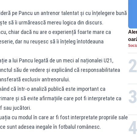
sideră pe Pancu un antrenor talentat și cu înțelegere bună
șește să îi urmărească mereu logica din discurs.
cu, chiar dacă nu are o experiență foarte mare ca
Aler
oar
eserie, dar nu reușesc să îi înțeleg întotdeauna
Socia
Euro
la s
ație a lui Pancu legată de un meci al naționalei U21,
unctul său de vedere și explicând că responsabilitatea
ansferată exclusiv antrenorului.
nând că într-o analiză publică este important ca
rimare și să evite afirmațiile care pot fi interpretate ca
f sau jucători.
uația cu modul în care ar fi fost interpretate propriile sale
lice sunt adesea inegale în fotbalul românesc.