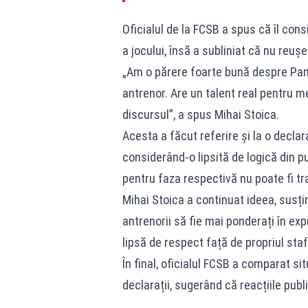
Oficialul de la FCSB a spus că îl con
a jocului, însă a subliniat că nu reu
„Am o părere foarte bună despre Pan
antrenor. Are un talent real pentru m
discursul”, a spus Mihai Stoica.
Acesta a făcut referire și la o declar
considerând-o lipsită de logică din p
pentru faza respectivă nu poate fi tr
Mihai Stoica a continuat ideea, susți
antrenorii să fie mai ponderați în exp
lipsă de respect față de propriul staf
În final, oficialul FCSB a comparat sit
declarații, sugerând că reacțiile pub