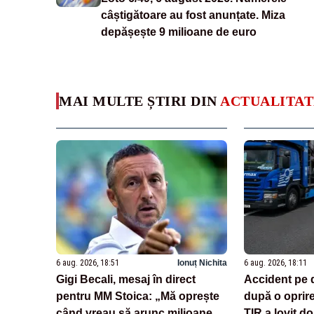
câștigătoare au fost anunțate. Miza
depășește 9 milioane de euro
MAI MULTE ȘTIRI DIN
ACTUALITAT
6 aug. 2026, 18:51
Ionuț Nichita
6 aug. 2026, 18:11
Gigi Becali, mesaj în direct
Accident pe 
pentru MM Stoica: „Mă oprește
după o oprir
când vreau să arunc milioane
TIR a lovit do