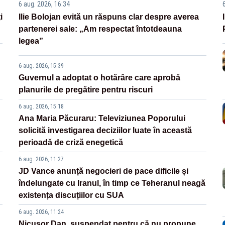
6 aug. 2026, 16:34
i
Ilie Bolojan evită un răspuns clar despre averea
partenerei sale: „Am respectat întotdeauna
legea”
6 aug. 2026, 15:39
Guvernul a adoptat o hotărâre care aprobă
planurile de pregătire pentru riscuri
6 aug. 2026, 15:18
Ana Maria Păcuraru: Televiziunea Poporului
solicită investigarea deciziilor luate în această
perioadă de criză enegetică
6 aug. 2026, 11:27
JD Vance anunță negocieri de pace dificile și
îndelungate cu Iranul, în timp ce Teheranul neagă
existența discuțiilor cu SUA
6 aug. 2026, 11:24
Nicușor Dan, suspendat pentru că nu propune