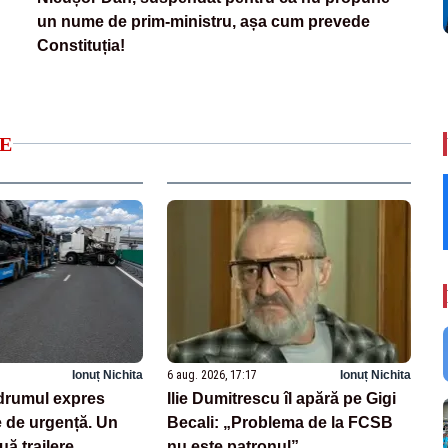
un nume de prim-ministru, așa cum prevede
Constituția!
E
Ionuț Nichita
6 aug. 2026, 17:17
Ionuț Nichita
drumul expres
Ilie Dumitrescu îl apără pe Gigi
e de urgență. Un
Becali: „Problema de la FCSB
uă trailere
nu este patronul”