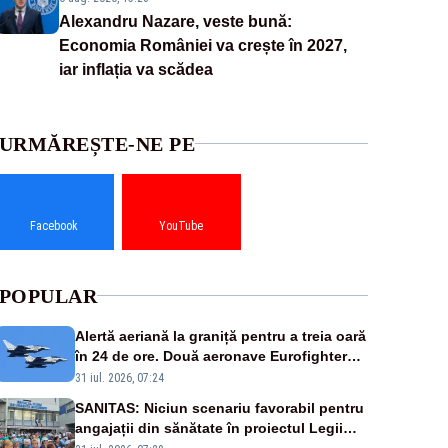
Alexandru Nazare, veste bună:
Economia României va crește în 2027,
iar inflația va scădea
URMĂREȘTE-NE PE
Facebook
YouTube
POPULAR
Alertă aeriană la graniță pentru a treia oară
în 24 de ore. Două aeronave Eurofighter
britanice au fost ridicate de la sol
31 iul. 2026, 07:24
SANITAS: Niciun scenariu favorabil pentru
angajații din sănătate în proiectul Legii
salarizării