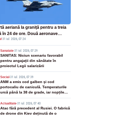
tă aeriană la graniță pentru a treia
ă în 24 de ore. Două aeronave
l
·
31 iul. 2026, 07:24
fighter britanice au fost ridicate de
ol
2
Sanatate
-
31 iul. 2026, 07:29
SANITAS: Niciun scenariu favorabil
pentru angajații din sănătate în
proiectul Legii salarizării
3
Social
-
31 iul. 2026, 07:39
ANM a emis cod galben și cod
portocaliu de caniculă. Temperaturile
urcă până la 38 de grade, iar nopțile
devin tropicale
4
Actualitate
-
31 iul. 2026, 07:40
Atac fără precedent al Rusiei. O fabrică
de drone din Kiev deținută de o