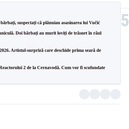
bărbați, suspectați că plănuiau asasinarea lui Vučić
culă. Doi bărbați au murit loviți de trăsnet în râul
26. Artistul-surpriză care deschide prima seară de
 Reactorului 2 de la Cernavodă. Cum vor fi scufundate