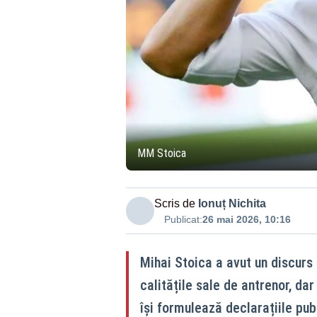
MM Stoica
Scris de
Ionuț Nichita
Publicat:
26 mai 2026, 10:16
Mihai Stoica a avut un discurs 
calitățile sale de antrenor, da
își formulează declarațiile pub