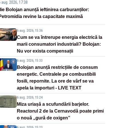
6 aug. 2026, 17:38
Ilie Bolojan anunță ieftinirea carburanților:
Petromidia revine la capacitate maximă
6 aug. 2026, 15:36
Cum se va întrerupe energia electrică la
marii consumatori industriali? Bolojan:
Nu vor exista compensații
6 aug. 2026, 15:33
Bolojan anunță restricțiile de consum
energetic. Centralele pe combustibili
fosili, repornite. La ore de vârf se va
apela la importuri - LIVE TEXT
6 aug. 2026, 15:24
Miza uriașă a scufundării barjelor.
Reactorul 2 de la Cernavodă poate primi
o nouă „gură de oxigen”
6 aug. 2026, 15:23