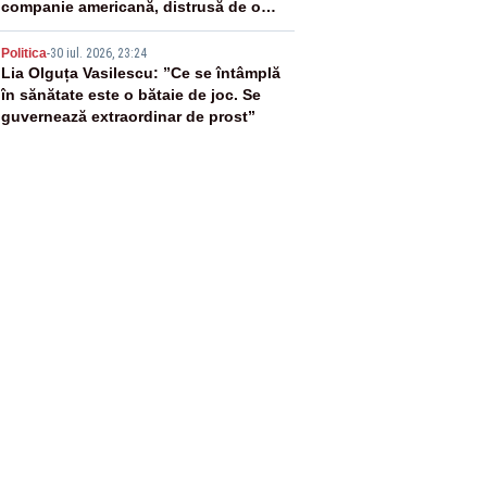
companie americană, distrusă de o
rachetă rusească
5
Politica
-
30 iul. 2026, 23:24
Lia Olguța Vasilescu: ”Ce se întâmplă
în sănătate este o bătaie de joc. Se
guvernează extraordinar de prost”