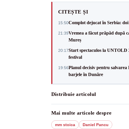
CITEȘTE ȘI
Complot dejucat în Serbia: doi 
15:50
Vremea a făcut prăpăd după cani
21:39
Mureș
Start spectaculos la UNTOLD 20
20:17
festival
Planul decisiv pentru salvarea
19:56
barjele în Dunăre
Distribuie articolul
Mai multe articole despre
mm stoica
Daniel Pancu