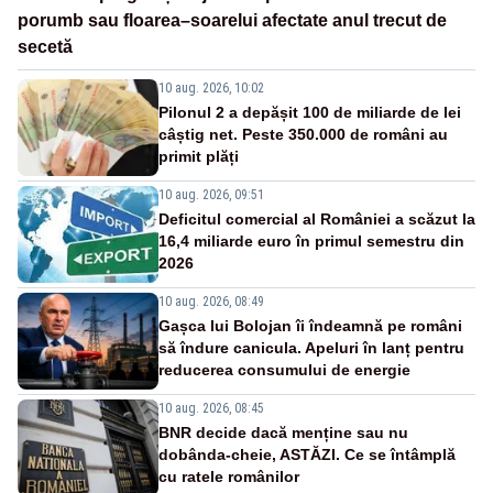
porumb sau floarea–soarelui afectate anul trecut de
secetă
10 aug. 2026, 10:02
Pilonul 2 a depășit 100 de miliarde de lei
câștig net. Peste 350.000 de români au
primit plăți
10 aug. 2026, 09:51
Deficitul comercial al României a scăzut la
16,4 miliarde euro în primul semestru din
2026
10 aug. 2026, 08:49
Gașca lui Bolojan îi îndeamnă pe români
să îndure canicula. Apeluri în lanț pentru
reducerea consumului de energie
10 aug. 2026, 08:45
BNR decide dacă menține sau nu
dobânda-cheie, ASTĂZI. Ce se întâmplă
cu ratele românilor