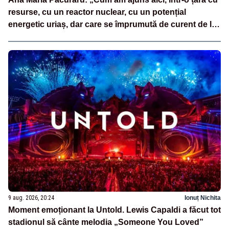
resurse, cu un reactor nuclear, cu un potențial
energetic uriaș, dar care se împrumută de curent de la
vecini?”
9 aug. 2026, 20:24
Ionuț Nichita
Moment emoționant la Untold. Lewis Capaldi a făcut tot
stadionul să cânte melodia „Someone You Loved”