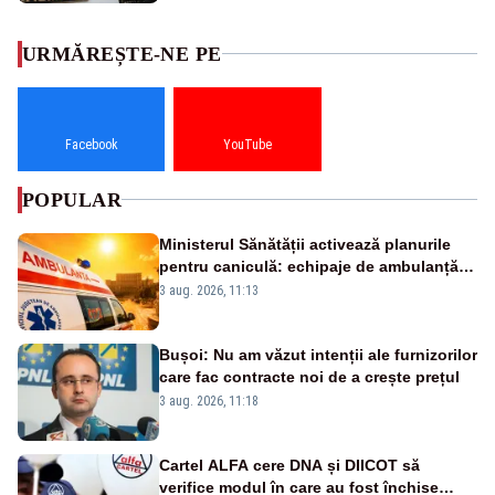
URMĂREȘTE-NE PE
Facebook
YouTube
POPULAR
Ministerul Sănătății activează planurile
pentru caniculă: echipaje de ambulanță
suplimentate, stocuri de medicamente
3 aug. 2026, 11:13
verificate și puncte de apă în spațiile
publice
Bușoi: Nu am văzut intenții ale furnizorilor
care fac contracte noi de a crește prețul
3 aug. 2026, 11:18
Cartel ALFA cere DNA și DIICOT să
verifice modul în care au fost închise