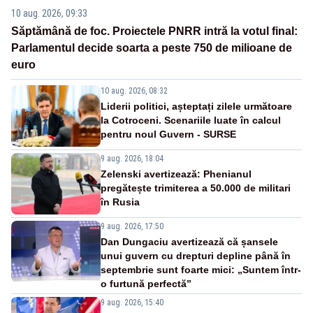
10 aug. 2026, 09:33
Săptămână de foc. Proiectele PNRR intră la votul final:
Parlamentul decide soarta a peste 750 de milioane de
euro
10 aug. 2026, 08:32
Liderii politici, așteptați zilele următoare
la Cotroceni. Scenariile luate în calcul
pentru noul Guvern - SURSE
9 aug. 2026, 18:04
Zelenski avertizează: Phenianul
pregătește trimiterea a 50.000 de militari
în Rusia
9 aug. 2026, 17:50
Dan Dungaciu avertizează că șansele
unui guvern cu drepturi depline până în
septembrie sunt foarte mici: „Suntem într-
o furtună perfectă”
9 aug. 2026, 15:40