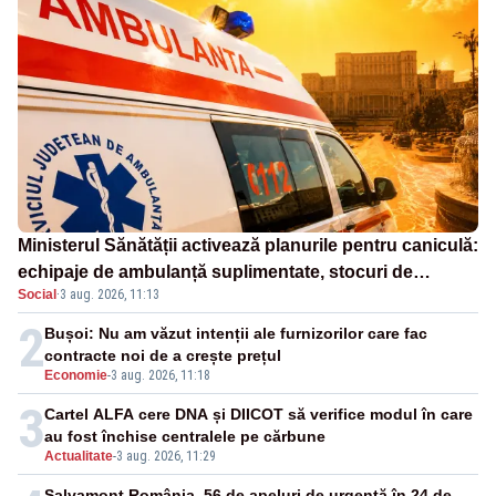
Ministerul Sănătății activează planurile pentru caniculă:
echipaje de ambulanță suplimentate, stocuri de
Social
·
3 aug. 2026, 11:13
medicamente verificate și puncte de apă în spațiile
publice
2
Bușoi: Nu am văzut intenții ale furnizorilor care fac
contracte noi de a crește prețul
Economie
-
3 aug. 2026, 11:18
3
Cartel ALFA cere DNA și DIICOT să verifice modul în care
au fost închise centralele pe cărbune
Actualitate
-
3 aug. 2026, 11:29
Salvamont România, 56 de apeluri de urgență în 24 de