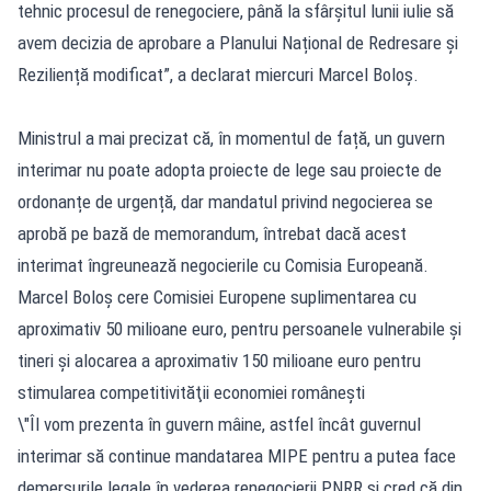
tehnic procesul de renegociere, până la sfârșitul lunii iulie să
avem decizia de aprobare a Planului Național de Redresare și
Reziliență modificat”, a declarat miercuri Marcel Boloș.
Ministrul a mai precizat că, în momentul de față, un guvern
interimar nu poate adopta proiecte de lege sau proiecte de
ordonanțe de urgență, dar mandatul privind negocierea se
aprobă pe bază de memorandum, întrebat dacă acest
interimat îngreunează negocierile cu Comisia Europeană.
Marcel Boloş cere Comisiei Europene suplimentarea cu
aproximativ 50 milioane euro, pentru persoanele vulnerabile şi
tineri și alocarea a aproximativ 150 milioane euro pentru
stimularea competitivităţii economiei româneşti
\"Îl vom prezenta în guvern mâine, astfel încât guvernul
interimar să continue mandatarea MIPE pentru a putea face
demersurile legale în vederea renegocierii PNRR și cred că din