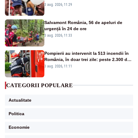
centralele pe cărbune
3 aug. 2026, 11:29
Salvamont România, 56 de apeluri de
urgență în 24 de ore
3 aug. 2026, 11:33
Pompierii au intervenit la 513 incendii în
România, în doar trei zile: peste 2.300 de
hectare de teren au fost afectate
3 aug. 2026, 11:11
CATEGORII POPULARE
Actualitate
Politica
Economie