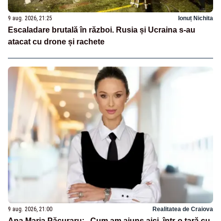
9 aug. 2026, 21:25
Ionuț Nichita
Escaladare brutală în război. Rusia și Ucraina s-au
atacat cu drone și rachete
9 aug. 2026, 21:00
Realitatea de Craiova
Ana Maria Păcuraru: „Cum am ajuns aici, într-o țară cu