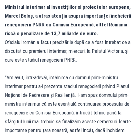
Ministrul interimar al investițiilor și proiectelor europene,
Marcel Boloș, a atras atenția asupra importanței încheierii
renegocierii PNRR cu Comisia Europeană, altfel România
riscă o penalizare de 13,7 miliarde de euro.
Oficialul român a făcut precizările după ce a fost întrebat ce a
discutat cu premierul interimar, miercuri, la Palatul Victoria, și
care este stadiul renegocierii PNRR.
”Am avut, într-adevăr, întâlnirea cu domnul prim-ministru
interimar pentru a-i prezenta stadiul renegocierii privind Planul
Național de Redresare și Reziliență. I-am spus domnului prim-
ministru interimar că este esențială continuarea procesului de
renegociere cu Comisia Europeană, întrucât tehnic până la
sfârșitul lunii mai trebuie să finalizăm aceste demersuri foarte
importante pentru țara noastră, astfel încât, dacă închidem