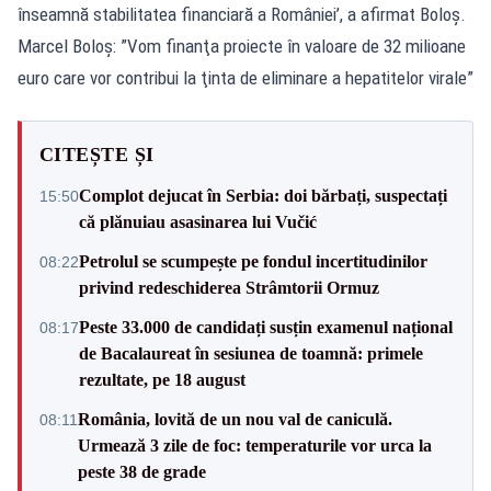
înseamnă stabilitatea financiară a României’, a afirmat Boloș.
Marcel Boloș: ”Vom finanţa proiecte în valoare de 32 milioane
euro care vor contribui la ţinta de eliminare a hepatitelor virale”
CITEȘTE ȘI
Complot dejucat în Serbia: doi bărbați, suspectați
15:50
că plănuiau asasinarea lui Vučić
Petrolul se scumpește pe fondul incertitudinilor
08:22
privind redeschiderea Strâmtorii Ormuz
Peste 33.000 de candidați susțin examenul național
08:17
de Bacalaureat în sesiunea de toamnă: primele
rezultate, pe 18 august
România, lovită de un nou val de caniculă.
08:11
Urmează 3 zile de foc: temperaturile vor urca la
peste 38 de grade