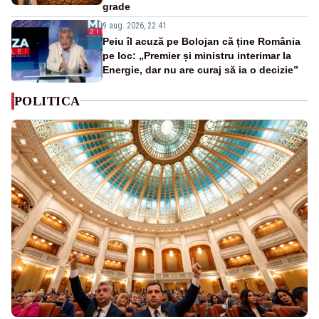
grade
9 aug. 2026, 22:41
Peiu îl acuză pe Bolojan că ține România
pe loc: „Premier și ministru interimar la
Energie, dar nu are curaj să ia o decizie”
POLITICA