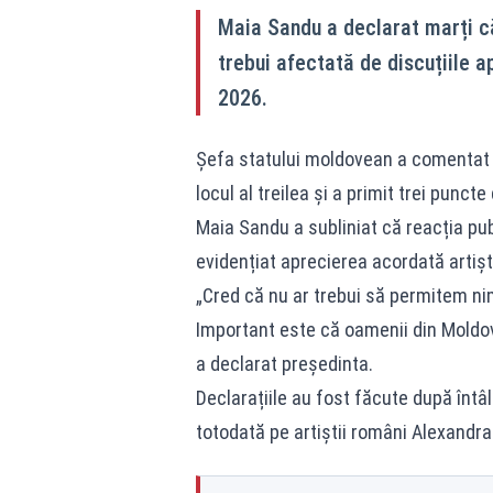
Maia Sandu a declarat marți că
trebui afectată de discuțiile a
2026.
Șefa statului moldovean a comentat r
locul al treilea și a primit trei punct
Maia Sandu a subliniat că reacția pub
evidențiat aprecierea acordată artișt
„Cred că nu ar trebui să permitem nim
Important este că oamenii din Moldov
a declarat președinta.
Declarațiile au fost făcute după întâ
totodată pe artiștii români Alexandra 