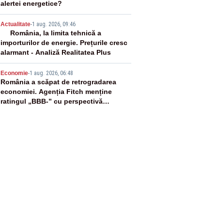
alertei energetice?
4
Actualitate
-
1 aug. 2026, 09:46
România, la limita tehnică a
importurilor de energie. Prețurile cresc
alarmant - Analiză Realitatea Plus
5
Economie
-
1 aug. 2026, 06:48
România a scăpat de retrogradarea
economiei. Agenția Fitch menține
ratingul „BBB-” cu perspectivă
negativă