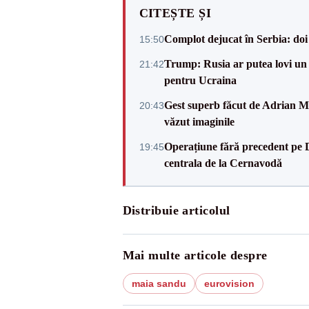
CITEȘTE ȘI
Complot dejucat în Serbia: doi 
15:50
Trump: Rusia ar putea lovi un
21:42
pentru Ucraina
Gest superb făcut de Adrian Mu
20:43
văzut imaginile
Operațiune fără precedent pe 
19:45
centrala de la Cernavodă
Distribuie articolul
Mai multe articole despre
maia sandu
eurovision