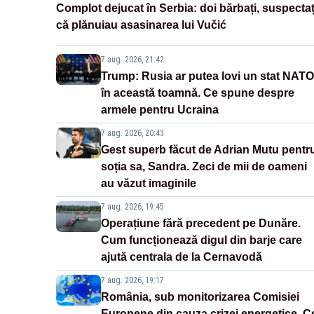
Complot dejucat în Serbia: doi bărbați, suspectaț
că plănuiau asasinarea lui Vučić
7 aug. 2026, 21:42
Trump: Rusia ar putea lovi un stat NATO
în această toamnă. Ce spune despre
armele pentru Ucraina
7 aug. 2026, 20:43
Gest superb făcut de Adrian Mutu pentr
soția sa, Sandra. Zeci de mii de oameni
au văzut imaginile
7 aug. 2026, 19:45
Operațiune fără precedent pe Dunăre.
Cum funcționează digul din barje care
ajută centrala de la Cernavodă
7 aug. 2026, 19:17
România, sub monitorizarea Comisiei
Europene din cauza crizei energetice. C