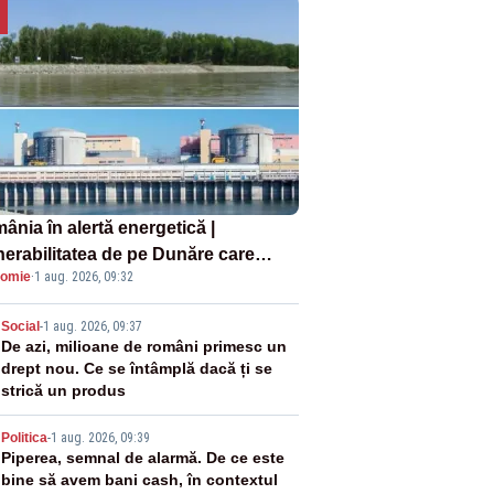
ânia în alertă energetică |
nerabilitatea de pe Dunăre care
omie
·
1 aug. 2026, 09:32
e în pericol Centrala Cernavodă era
oscută de pe vremea lui Ceaușescu
2
Social
-
1 aug. 2026, 09:37
De azi, milioane de români primesc un
drept nou. Ce se întâmplă dacă ți se
strică un produs
3
Politica
-
1 aug. 2026, 09:39
Piperea, semnal de alarmă. De ce este
bine să avem bani cash, în contextul