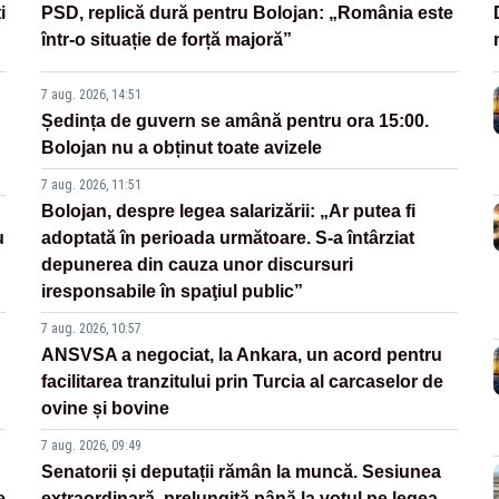
i
PSD, replică dură pentru Bolojan: „România este
într-o situație de forță majoră”
7 aug. 2026, 14:51
Ședința de guvern se amână pentru ora 15:00.
Bolojan nu a obținut toate avizele
7 aug. 2026, 11:51
Bolojan, despre legea salarizării: „Ar putea fi
u
adoptată în perioada următoare. S-a întârziat
depunerea din cauza unor discursuri
iresponsabile în spaţiul public”
7 aug. 2026, 10:57
ANSVSA a negociat, la Ankara, un acord pentru
facilitarea tranzitului prin Turcia al carcaselor de
ovine și bovine
7 aug. 2026, 09:49
Senatorii și deputații rămân la muncă. Sesiunea
e
extraordinară, prelungită până la votul pe legea