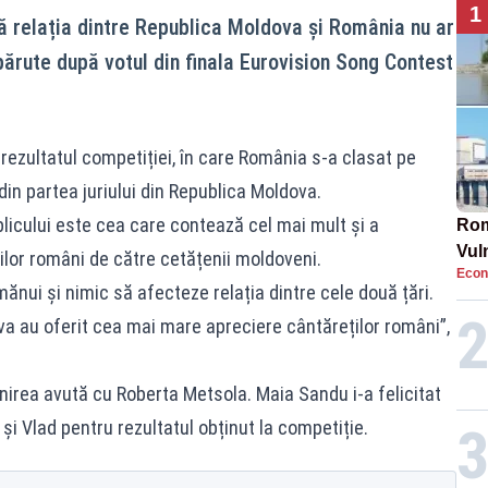
1
 relația dintre Republica Moldova și România nu ar
părute după votul din finala Eurovision Song Contest
ezultatul competiției, în care România s-a clasat pe
e din partea juriului din Republica Moldova.
licului este cea care contează cel mai mult și a
Rom
Vul
ilor români de către cetățenii moldoveni.
Econ
pun
ănui și nimic să afecteze relația dintre cele două țări.
cun
a au oferit cea mai mare apreciere cântăreților români”,
lnirea avută cu Roberta Metsola. Maia Sandu i-a felicitat
și Vlad pentru rezultatul obținut la competiție.