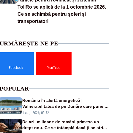
TollRo se aplică de la 1 octombrie 2026.
Ce se schimbă pentru șoferi și
transportatori
URMĂREȘTE-NE PE
Facebook
YouTube
POPULAR
România în alertă energetică |
Vulnerabilitatea de pe Dunăre care pune în
pericol Centrala Cernavodă era cunoscută
1 aug. 2026, 09:32
de pe vremea lui Ceaușescu
De azi, milioane de români primesc un
drept nou. Ce se întâmplă dacă ți se strică