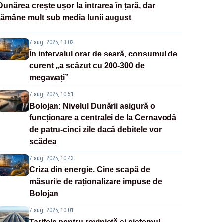
Dunărea crește ușor la intrarea în țară, dar
rămâne mult sub media lunii august
7 aug. 2026, 13:02
În intervalul orar de seară, consumul de
curent „a scăzut cu 200-300 de
megawați”
7 aug. 2026, 10:51
Bolojan: Nivelul Dunării asigură o
funcționare a centralei de la Cernavodă
de patru-cinci zile dacă debitele vor
scădea
7 aug. 2026, 10:43
Criza din energie. Cine scapă de
măsurile de raționalizare impuse de
Bolojan
7 aug. 2026, 10:01
Tarifele pentru rovinietă și sistemul