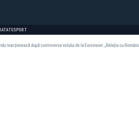
NATATE
SPORT
du reacționează după controversa votului de la Eurovision: „Relația cu Români