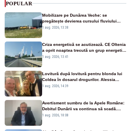
POPULAR
Mobilizare pe Dunărea Veche: se
pregătește devierea cursului fluviului
către Cernavodă – VIDEO
1 aug. 2026, 13:38
Criza energetică se acutizează. CE Oltenia
a oprit noaptea trecută un grup energetic
de la Rovinari
1 aug. 2026, 13:41
Lovitură după lovitură pentru blonda lui
Coldea în dosarul drogurilor. Alessia
Păcuraru explică decizia magistraților
1 aug. 2026, 14:39
Avertisment sumbru de la Apele Române:
Debitul Dunării va continua să scadă.
Cernavodă s-ar putea închide în 4 zile
1 aug. 2026, 18:08