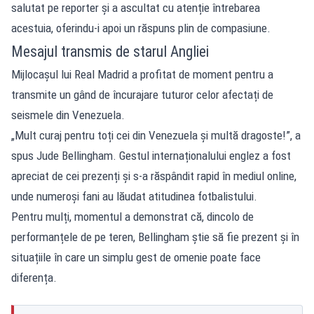
salutat pe reporter și a ascultat cu atenție întrebarea
acestuia, oferindu-i apoi un răspuns plin de compasiune.
Mesajul transmis de starul Angliei
Mijlocașul lui Real Madrid a profitat de moment pentru a
transmite un gând de încurajare tuturor celor afectați de
seismele din Venezuela.
„Mult curaj pentru toți cei din Venezuela și multă dragoste!”, a
spus Jude Bellingham. Gestul internaționalului englez a fost
apreciat de cei prezenți și s-a răspândit rapid în mediul online,
unde numeroși fani au lăudat atitudinea fotbalistului.
Pentru mulți, momentul a demonstrat că, dincolo de
performanțele de pe teren, Bellingham știe să fie prezent și în
situațiile în care un simplu gest de omenie poate face
diferența.