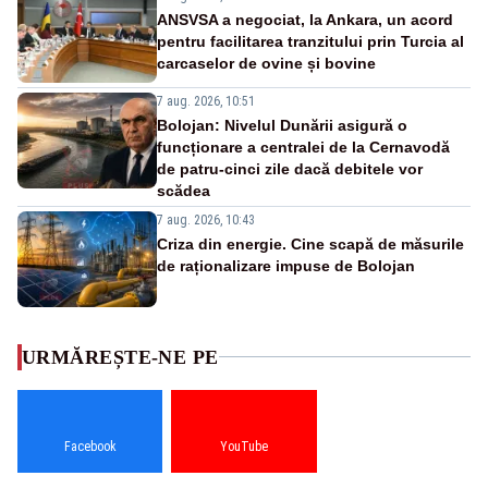
ANSVSA a negociat, la Ankara, un acord
pentru facilitarea tranzitului prin Turcia al
carcaselor de ovine și bovine
7 aug. 2026, 10:51
Bolojan: Nivelul Dunării asigură o
funcționare a centralei de la Cernavodă
de patru-cinci zile dacă debitele vor
scădea
7 aug. 2026, 10:43
Criza din energie. Cine scapă de măsurile
de raționalizare impuse de Bolojan
URMĂREȘTE-NE PE
Facebook
YouTube