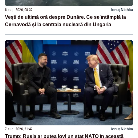
8 aug. 2026, 08:32
Ionuț Nichita
Vești de ultimă oră despre Dunăre. Ce se întâmplă la
Cernavodă și la centrala nucleară din Ungaria
7 aug. 2026, 21:42
Ionuț Nichita
Trump: Rusia ar putea lovi un stat NATO în această