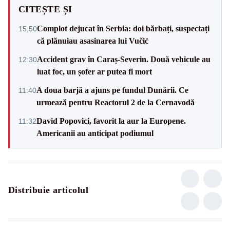
CITEȘTE ȘI
Complot dejucat în Serbia: doi bărbați, suspectați
15:50
că plănuiau asasinarea lui Vučić
Accident grav în Caraș-Severin. Două vehicule au
12:30
luat foc, un șofer ar putea fi mort
A doua barjă a ajuns pe fundul Dunării. Ce
11:40
urmează pentru Reactorul 2 de la Cernavodă
David Popovici, favorit la aur la Europene.
11:32
Americanii au anticipat podiumul
Distribuie articolul