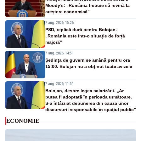
Moody’s: „România trebuie să revină la
creștere economică”
7 aug. 2026, 15:26
PSD, replică dură pentru Bolojan:
„România este într-o situație de forță
majoră”
7 aug. 2026, 14:51
Ședința de guvern se amână pentru ora
15:00. Bolojan nu a obținut toate avizele
7 aug. 2026, 11:51
Bolojan, despre legea salarizării: „Ar
putea fi adoptată în perioada următoare.
S-a întârziat depunerea din cauza unor
discursuri iresponsabile în spaţiul public”
ECONOMIE