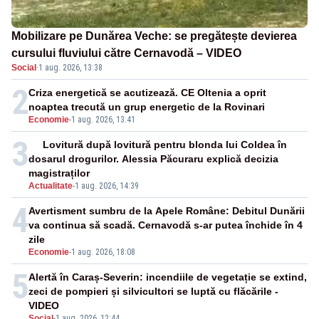
Mobilizare pe Dunărea Veche: se pregătește devierea
cursului fluviului către Cernavodă – VIDEO
Social
·
1 aug. 2026, 13:38
2
Criza energetică se acutizează. CE Oltenia a oprit
noaptea trecută un grup energetic de la Rovinari
Economie
-
1 aug. 2026, 13:41
3
Lovitură după lovitură pentru blonda lui Coldea în
dosarul drogurilor. Alessia Păcuraru explică decizia
magistraților
Actualitate
-
1 aug. 2026, 14:39
4
Avertisment sumbru de la Apele Române: Debitul Dunării
va continua să scadă. Cernavodă s-ar putea închide în 4
zile
Economie
-
1 aug. 2026, 18:08
5
Alertă în Caraș-Severin: incendiile de vegetație se extind,
zeci de pompieri și silvicultori se luptă cu flăcările -
VIDEO
Social
-
1 aug. 2026, 12:44