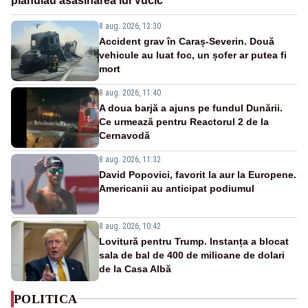
plănuiau asasinarea lui Vučić
8 aug. 2026, 12:30
Accident grav în Caraș-Severin. Două
vehicule au luat foc, un șofer ar putea fi
mort
8 aug. 2026, 11:40
A doua barjă a ajuns pe fundul Dunării.
Ce urmează pentru Reactorul 2 de la
Cernavodă
8 aug. 2026, 11:32
David Popovici, favorit la aur la Europene.
Americanii au anticipat podiumul
8 aug. 2026, 10:42
Lovitură pentru Trump. Instanța a blocat
sala de bal de 400 de milioane de dolari
de la Casa Albă
POLITICA