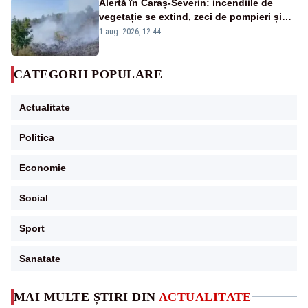
Alertă în Caraș-Severin: incendiile de
vegetație se extind, zeci de pompieri și
silvicultori se luptă cu flăcările - VIDEO
1 aug. 2026, 12:44
CATEGORII POPULARE
Actualitate
Politica
Economie
Social
Sport
Sanatate
MAI MULTE ȘTIRI DIN
ACTUALITATE