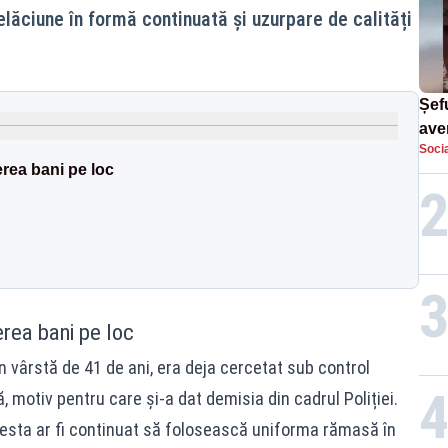
lăciune în formă continuată și uzurpare de calități
Șefu
ave
Socia
curs
erea bani pe loc
suf
erea bani pe loc
 în vârstă de 41 de ani, era deja cercetat sub control
ă, motiv pentru care și-a dat demisia din cadrul Poliției.
cesta ar fi continuat să folosească uniforma rămasă în