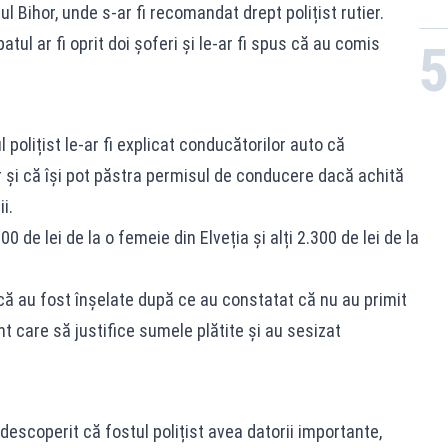
ul Bihor, unde s-ar fi recomandat drept polițist rutier.
batul ar fi oprit doi șoferi și le-ar fi spus că au comis
 polițist le-ar fi explicat conducătorilor auto că
r și că își pot păstra permisul de conducere dacă achită
i.
0 de lei de la o femeie din Elveția și alți 2.300 de lei de la
ă au fost înșelate după ce au constatat că nu au primit
 care să justifice sumele plătite și au sesizat
u descoperit că fostul polițist avea datorii importante,