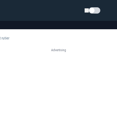
Schimba tema
 rutier
Advertising