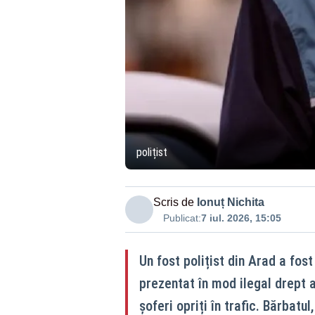
polițist
Scris de
Ionuț Nichita
Publicat:
7 iul. 2026, 15:05
Un fost polițist din Arad a fos
prezentat în mod ilegal drept ag
șoferi opriți în trafic. Bărbat