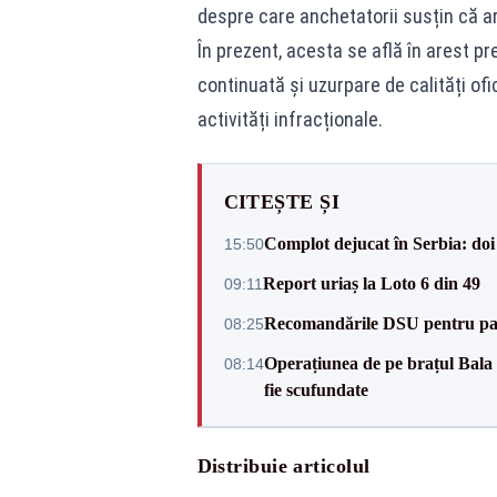
despre care anchetatorii susțin că ar
În prezent, acesta se află în arest p
continuată și uzurpare de calități ofic
activități infracționale.
CITEȘTE ȘI
Complot dejucat în Serbia: doi 
15:50
Report uriaș la Loto 6 din 49
09:11
Recomandările DSU pentru parti
08:25
Operațiunea de pe brațul Bala a
08:14
fie scufundate
Distribuie articolul