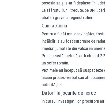
posesia sa și s-ar fi deplasat în județ
La sfârșitul lunii trecute, pe DN1, băr
abateri grave la regimul rutier.
Cum acționa
Pentru a fi cât mai convingător, fostul
încălcările au fost surprinse de rada
imediat jumătate din valoarea amenzi
Prin această metodă, ar fi obținut 2.20
un șofer român.
Victimele au început să suspecteze c
niciun proces-verbal sau alt document
autoritățile.
Datorii la jocurile de noroc
În cursul investigațiilor, procurorii a