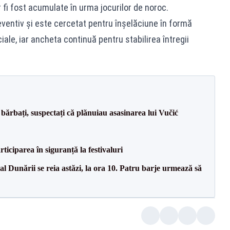
 fi fost acumulate în urma jocurilor de noroc.
reventiv și este cercetat pentru înșelăciune în formă
iale, iar ancheta continuă pentru stabilirea întregii
bărbați, suspectați că plănuiau asasinarea lui Vučić
ciparea în siguranță la festivaluri
l Dunării se reia astăzi, la ora 10. Patru barje urmează să