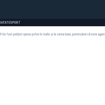
NATATE
SPORT
l! Un fost polițist oprea șoferi în trafic și le cerea bani, pretinzând că este agent