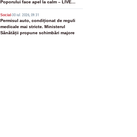
Poporului face apel la calm – LIVE
TEXT
5
Social
-
30 iul. 2026, 09:31
Permisul auto, condiționat de reguli
medicale mai stricte. Ministerul
Sănătății propune schimbări majore