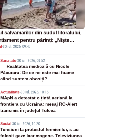
l salvamarilor din sudul litoralului,
rtisment pentru părinți: „Niște
l
·
30 iul. 2026, 09:45
uri de înot la piscină nu sunt
iciente”
2
Sanatate
-
30 iul. 2026, 09:52
Realitatea medicală cu Nicole
Păcuraru: De ce ne este mai foame
când suntem obosiți?
3
Actualitate
-
30 iul. 2026, 10:16
MApN a detectat o țintă aeriană la
frontiera cu Ucraina; mesaj RO-Alert
transmis în județul Tulcea
4
Social
-
30 iul. 2026, 10:20
Tensiuni la protestul fermierilor, s-au
folosit gaze lacrimogene. Televiziunea