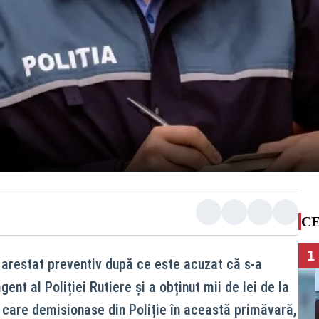
CE
1
t arestat preventiv după ce este acuzat că s-a
ent al Poliției Rutiere și a obținut mii de lei de la
ul, care demisionase din Poliție în această primăvară,