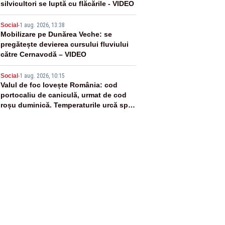
silvicultori se luptă cu flăcările - VIDEO
4
Social
-
1 aug. 2026, 13:38
Mobilizare pe Dunărea Veche: se
pregătește devierea cursului fluviului
către Cernavodă – VIDEO
5
Social
-
1 aug. 2026, 10:15
Valul de foc lovește România: cod
portocaliu de caniculă, urmat de cod
roșu duminică. Temperaturile urcă spre
40°C