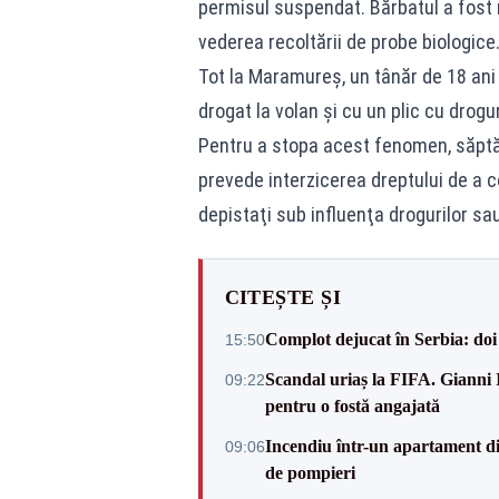
permisul suspendat. Bărbatul a fost r
vederea recoltării de probe biologice
Tot la Maramureș, un tânăr de 18 ani 
drogat la volan și cu un plic cu drogu
Pentru a stopa acest fenomen, săptă
prevede interzicerea dreptului de a c
depistaţi sub influenţa drogurilor sau
CITEȘTE ȘI
Complot dejucat în Serbia: doi 
15:50
Scandal uriaș la FIFA. Gianni I
09:22
pentru o fostă angajată
Incendiu într-un apartament di
09:06
de pompieri