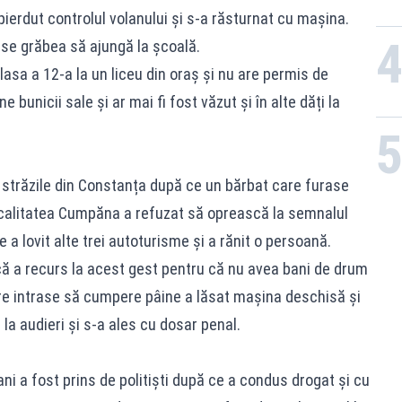
a pierdut controlul volanului și s-a răsturnat cu mașina.
 se grăbea să ajungă la școală.
clasa a 12-a la un liceu din oraș și nu are permis de
 bunicii sale și ar mai fi fost văzut și în alte dăți la
 străzile din Constanța după ce un bărbat care furase
ocalitatea Cumpăna a refuzat să oprească la semnalul
e a lovit alte trei autoturisme și a rănit o persoană.
t că a recurs la acest gest pentru că nu avea bani de drum
re intrase să cumpere pâine a lăsat mașina deschisă și
 la audieri și s-a ales cu dosar penal.
ni a fost prins de politiști după ce a condus drogat și cu