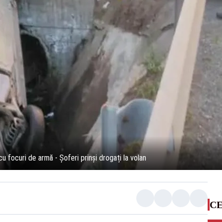
u focuri de armă - Șoferi prinși drogați la volan
CE