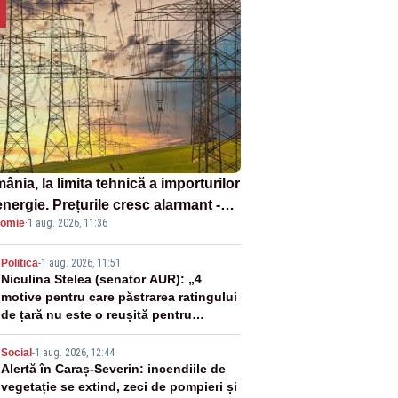
nia, la limita tehnică a importurilor
nergie. Prețurile cresc alarmant -
omie
·
1 aug. 2026, 11:36
liză Realitatea Plus
2
Politica
-
1 aug. 2026, 11:51
Niculina Stelea (senator AUR): „4
motive pentru care păstrarea ratingului
de țară nu este o reușită pentru
Guvernul Bolojan”
3
Social
-
1 aug. 2026, 12:44
Alertă în Caraș-Severin: incendiile de
vegetație se extind, zeci de pompieri și