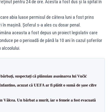
eţinut pentru 24 de ore. Acesta a fost dus și la spital în
.
care abia luase permisul de câteva luni a fost prins
ri în mașină. Șoferul s-a ales cu dosar penal.
mâna aceasta a fost depus un proiect legislativ care
onduce pe o perioadă de până la 10 ani în cazul şoferilor
 alcoolului.
bărbați, suspectați că plănuiau asasinarea lui Vučić
nfantino, acuzat că UEFA ar fi plătit o sumă de șase cifre
n Vâlcea. Un bărbat a murit, iar o femeie a fost evacuată