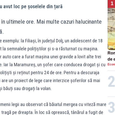
1
u avut loc pe șoselele din țară
, în ultimele ore. Mai multe cazuri halucinante
ă.
 exemplu: la Filiași, în județul Dolj, un adolescent de 18
t la semnalele polițiștilor și s-a răsturnat cu mașina.
Româ
auto care a furat mașina unei gravide a lovit alte trei
de e
ie. Iar la Maramureș, un șofer care conducea drogat și cu
Econ
Ana
lițiști și reținut pentru 24 de ore. Pentru a descuraja
 are un proiect de lege care interzice șoferilor să mai
i băuți sau drogați la volan.
oamenii legii au observat că băiatul mergea cu viteză mare
ă tragă pe dreapta. În loc să oprească, tânărul a fugit de