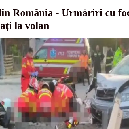
din România - Urmăriri cu fo
ați la volan