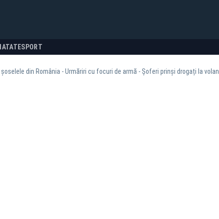
NATATE
SPORT
șoselele din România - Urmăriri cu focuri de armă - Șoferi prinși drogați la volan