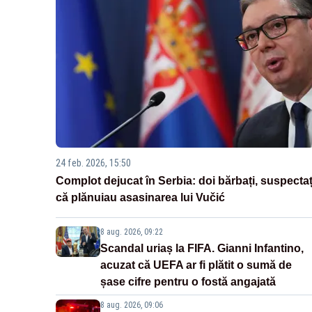
24 feb. 2026, 15:50
Complot dejucat în Serbia: doi bărbați, suspectaț
că plănuiau asasinarea lui Vučić
8 aug. 2026, 09:22
Scandal uriaș la FIFA. Gianni Infantino,
acuzat că UEFA ar fi plătit o sumă de
șase cifre pentru o fostă angajată
8 aug. 2026, 09:06