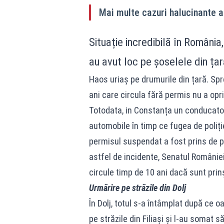
Mai multe cazuri halucinante a
Situație incredibilă în România
au avut loc pe șoselele din țar
Haos uriaș pe drumurile din țară. Spre
ani care circula fără permis nu a opri
Totodata, in Constanța un conducator 
automobile în timp ce fugea de poliț
permisul suspendat a fost prins de po
astfel de incidente, Senatul României
circule timp de 10 ani dacă sunt prinș
Urmărire pe străzile din Dolj
În Dolj, totul s-a întâmplat după ce 
pe străzile din Filiași și l-au somat s