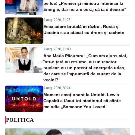
pe loc: „Premier și ministru interimar la
Energie, dar nu are curaj să ia o decizie”
9 aug. 2026, 21:25
Escaladare brutală în război. Rusia și
Ucraina s-au atacat cu drone și rachete
9 aug. 2026, 21:00
Ana Maria Păcuraru: „Cum am ajuns aici,
într-o țară cu resurse, cu un reactor
nuclear, cu un potențial energetic uriaș,
dar care se împrumută de curent de la
vecini?”
9 aug. 2026, 20:24
Moment emoționant la Untold. Lewis
Capaldi a făcut tot stadionul să cânte
melodia „Someone You Loved”
POLITICA