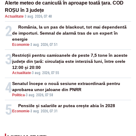
Alerte meteo de caniculă în aproape toată țara. COD
ROȘU în 3 județe
Actualitate
·
3 aug. 2026, 07:48
2
România, la un pas de blackout, tot mai dependentă
de importuri. Semnal de alarmă tras de un expert în
energie
Economie
-
3 aug. 2026, 07:51
3
Restricții pentru camioanele de peste 7,5 tone în aceste
județe din țară: circulația este interzisă luni, între orele
12:00 și 20:00
Actualitate
-
3 aug. 2026, 07:55
4
Senatul începe o nouă sesiune extraordinară pentru
aprobarea unor jaloane din PNRR
Politica
-
3 aug. 2026, 07:58
5
Pensiile și salariile ar putea crește abia în 2028
Economie
-
3 aug. 2026, 07:31