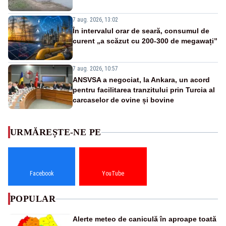
7 aug. 2026, 13:02
În intervalul orar de seară, consumul de
curent „a scăzut cu 200-300 de megawați”
7 aug. 2026, 10:57
ANSVSA a negociat, la Ankara, un acord
pentru facilitarea tranzitului prin Turcia al
carcaselor de ovine și bovine
URMĂREȘTE-NE PE
Facebook
YouTube
POPULAR
Alerte meteo de caniculă în aproape toată