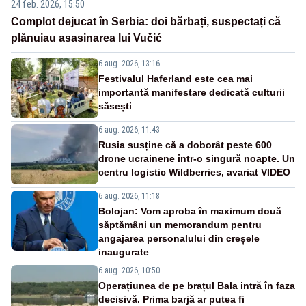
24 feb. 2026, 15:50
Complot dejucat în Serbia: doi bărbați, suspectați că
plănuiau asasinarea lui Vučić
6 aug. 2026, 13:16
Festivalul Haferland este cea mai
importantă manifestare dedicată culturii
săsești
6 aug. 2026, 11:43
Rusia susține că a doborât peste 600
drone ucrainene într-o singură noapte. Un
centru logistic Wildberries, avariat VIDEO
6 aug. 2026, 11:18
Bolojan: Vom aproba în maximum două
săptămâni un memorandum pentru
angajarea personalului din creșele
inaugurate
6 aug. 2026, 10:50
Operațiunea de pe brațul Bala intră în faza
decisivă. Prima barjă ar putea fi