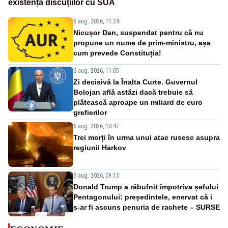
existența discuțiilor cu SUA
6 aug. 2026, 11:24
Nicușor Dan, suspendat pentru că nu
propune un nume de prim-ministru, așa
cum prevede Constituția!
6 aug. 2026, 11:05
Zi decisivă la Înalta Curte. Guvernul
Bolojan află astăzi dacă trebuie să
plătească aproape un miliard de euro
grefierilor
6 aug. 2026, 10:47
Trei morți în urma unui atac rusesc asupra
regiunii Harkov
6 aug. 2026, 09:13
Donald Trump a răbufnit împotriva șefului
Pentagonului: președintele, enervat că i
s-ar fi ascuns penuria de rachete – SURSE