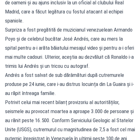
de oameni și au ajuns inclusiv la un oficial al clubului Real
Madrid, care a făcut legătura cu fostul atacant al echipei
spaniole.
Surpriza a fost pregătită de muzicianul venezuelean Armando
Poyo și de celebrul bucătar José Andrés, care au mers la
spital pentru a-i arăta băiatului mesajul video și pentru a-i oferi
mai multe cadouri. Ulterior, aceștia au dezvăluit că Ronaldo i-a
trimis lui Andrés și un tricou cu autograf.
Andrés a fost salvat de sub dărâmături după cutremurele
produse pe 24 iunie, care i-au distrus locuința din La Guaira și i-
au răpit întreaga familie.
Potrivit celui mai recent bilanț provizoriu al autorităților,
seismele au provocat moartea a aproape 3.000 de persoane și
au rănit peste 16.500. Conform Serviciului Geologic al Statelor
Unite (USGS), cutremurul cu magnitudinea de 7,5 a fost cel mai
puternic înregistrat în Venezuela în ultimii peste 100 de ani.