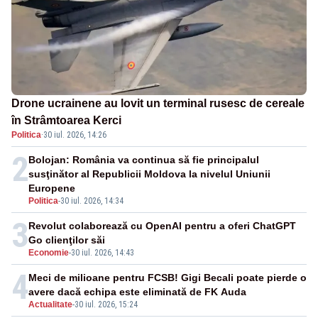
Drone ucrainene au lovit un terminal rusesc de cereale
în Strâmtoarea Kerci
Politica
·
30 iul. 2026, 14:26
2
Bolojan: România va continua să fie principalul
susţinător al Republicii Moldova la nivelul Uniunii
Europene
Politica
-
30 iul. 2026, 14:34
3
Revolut colaborează cu OpenAI pentru a oferi ChatGPT
Go clienţilor săi
Economie
-
30 iul. 2026, 14:43
4
Meci de milioane pentru FCSB! Gigi Becali poate pierde o
avere dacă echipa este eliminată de FK Auda
Actualitate
-
30 iul. 2026, 15:24