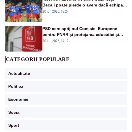
Becali poate pierde o avere dacă echipa
este eliminată de FK Auda
30 iul. 2026, 15:24
PSD cere sprijinul Comisiei Europene
pentru PNRR și protejarea educației și
sănătății
30 iul. 2026, 14:17
CATEGORII POPULARE
Actualitate
Politica
Economie
Social
Sport