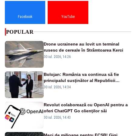
Facebook
YouTube
POPULAR
Drone ucrainene au lovit un terminal
rusesc de cereale în Strâmtoarea Kerci
30 iul. 2026, 14:26
Bolojan: România va continua să fie
principalul susţinător al Republicii
Moldova la nivelul Uniunii Europene
30 iul. 2026, 14:34
Revolut colaborează cu OpenAI pentru a
oferi ChatGPT Go clienţilor săi
30 iul. 2026, 14:43
Meci de milioane pentru FCSB! Gigi