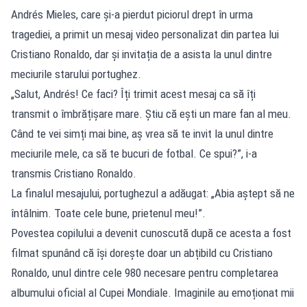
Andrés Mieles, care și-a pierdut piciorul drept în urma
tragediei, a primit un mesaj video personalizat din partea lui
Cristiano Ronaldo, dar și invitația de a asista la unul dintre
meciurile starului portughez.
„Salut, Andrés! Ce faci? Îți trimit acest mesaj ca să îți
transmit o îmbrățișare mare. Știu că ești un mare fan al meu.
Când te vei simți mai bine, aș vrea să te invit la unul dintre
meciurile mele, ca să te bucuri de fotbal. Ce spui?”, i-a
transmis Cristiano Ronaldo.
La finalul mesajului, portughezul a adăugat: „Abia aștept să ne
întâlnim. Toate cele bune, prietenul meu!”.
Povestea copilului a devenit cunoscută după ce acesta a fost
filmat spunând că își dorește doar un abțibild cu Cristiano
Ronaldo, unul dintre cele 980 necesare pentru completarea
albumului oficial al Cupei Mondiale. Imaginile au emoționat mii