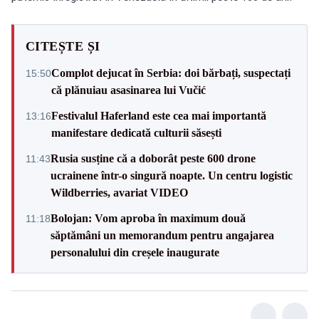
CITEȘTE ȘI
Complot dejucat în Serbia: doi bărbați, suspectați
15:50
că plănuiau asasinarea lui Vučić
Festivalul Haferland este cea mai importantă
13:16
manifestare dedicată culturii săsești
Rusia susține că a doborât peste 600 drone
11:43
ucrainene într-o singură noapte. Un centru logistic
Wildberries, avariat VIDEO
Bolojan: Vom aproba în maximum două
11:18
săptămâni un memorandum pentru angajarea
personalului din creșele inaugurate