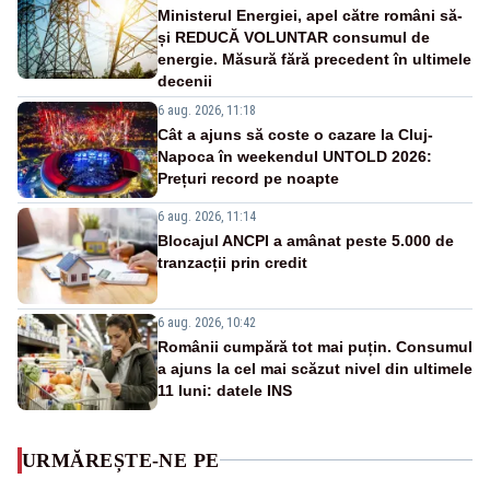
Ministerul Energiei, apel către români să-
și REDUCĂ VOLUNTAR consumul de
energie. Măsură fără precedent în ultimele
decenii
6 aug. 2026, 11:18
Cât a ajuns să coste o cazare la Cluj-
Napoca în weekendul UNTOLD 2026:
Prețuri record pe noapte
6 aug. 2026, 11:14
Blocajul ANCPI a amânat peste 5.000 de
tranzacții prin credit
6 aug. 2026, 10:42
Românii cumpără tot mai puțin. Consumul
a ajuns la cel mai scăzut nivel din ultimele
11 luni: datele INS
URMĂREȘTE-NE PE