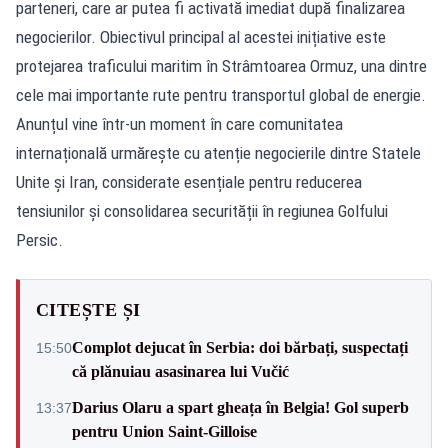
parteneri, care ar putea fi activată imediat după finalizarea
negocierilor. Obiectivul principal al acestei inițiative este
protejarea traficului maritim în Strâmtoarea Ormuz, una dintre
cele mai importante rute pentru transportul global de energie.
Anunțul vine într-un moment în care comunitatea
internațională urmărește cu atenție negocierile dintre Statele
Unite și Iran, considerate esențiale pentru reducerea
tensiunilor și consolidarea securității în regiunea Golfului
Persic.
CITEȘTE ȘI
Complot dejucat în Serbia: doi bărbați, suspectați
15:50
că plănuiau asasinarea lui Vučić
Darius Olaru a spart gheața în Belgia! Gol superb
13:37
pentru Union Saint-Gilloise