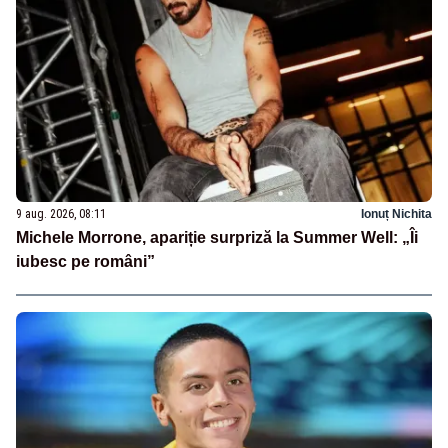
9 aug. 2026, 08:11
Ionuț Nichita
Michele Morrone, apariție surpriză la Summer Well: „Îi
iubesc pe români”