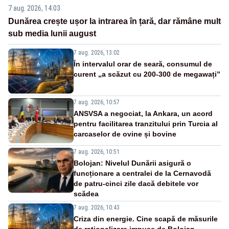
7 aug. 2026, 14:03
Dunărea crește ușor la intrarea în țară, dar rămâne mult
sub media lunii august
7 aug. 2026, 13:02
În intervalul orar de seară, consumul de
curent „a scăzut cu 200-300 de megawați”
7 aug. 2026, 10:57
ANSVSA a negociat, la Ankara, un acord
pentru facilitarea tranzitului prin Turcia al
carcaselor de ovine și bovine
7 aug. 2026, 10:51
Bolojan: Nivelul Dunării asigură o
funcționare a centralei de la Cernavodă
de patru-cinci zile dacă debitele vor
scădea
7 aug. 2026, 10:43
Criza din energie. Cine scapă de măsurile
de raționalizare impuse de Bolojan