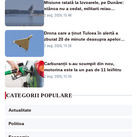
Misiune ratată la Izvoarele, pe Dunăre:
stânca nu a cedat, militarii reiau
detonările luni – VIDEO
2 aug. 2026, 15:48
Drona care a ținut Tulcea în alertă a
zburat 20 de minute deasupra apelor
României. Au fost ridicate două F-16
2 aug. 2026, 19:28
Carburanții s-au scumpit din nou,
motorina este la un pas de 11 lei/litru
2 aug. 2026, 15:36
CATEGORII POPULARE
Actualitate
Politica
Economie