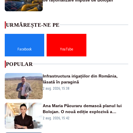
URMĂREȘTE-NE PE
Facebook
YouTube
POPULAR
Infrastructura irigațiilor din România,
lăsată în paragină
2 aug. 2026, 15:38
Ana Maria Păcuraru demască planul lui
Bolojan. O nouă ediție explozivă a
emisiunii „Miza Zilei” la Realitatea PLUS
2 aug. 2026, 15:42