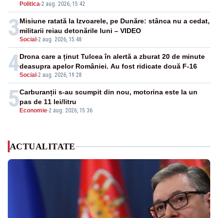
Politica
-
2 aug. 2026, 15:42
3
Misiune ratată la Izvoarele, pe Dunăre: stânca nu a cedat,
militarii reiau detonările luni – VIDEO
Social
-
2 aug. 2026, 15:48
4
Drona care a ținut Tulcea în alertă a zburat 20 de minute
deasupra apelor României. Au fost ridicate două F-16
Social
-
2 aug. 2026, 19:28
5
Carburanții s-au scumpit din nou, motorina este la un
pas de 11 lei/litru
Economie
-
2 aug. 2026, 15:36
ACTUALITATE