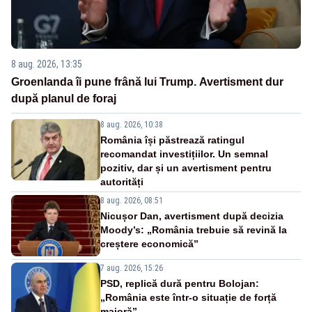
8 aug. 2026, 13:35
Groenlanda îi pune frână lui Trump. Avertisment dur
după planul de foraj
8 aug. 2026, 10:38
România își păstrează ratingul
recomandat investițiilor. Un semnal
pozitiv, dar și un avertisment pentru
autorități
8 aug. 2026, 08:51
Nicușor Dan, avertisment după decizia
Moody’s: „România trebuie să revină la
creștere economică”
7 aug. 2026, 15:26
PSD, replică dură pentru Bolojan:
„România este într-o situație de forță
majoră”