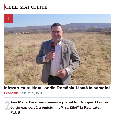
CELE MAI CITITE
1
Infrastructura irigațiilor din România, lăsată în paragină
Economie
·
2 aug. 2026, 15:38
2
Ana Maria Păcuraru demască planul lui Bolojan. O nouă
ediție explozivă a emisiunii „Miza Zilei” la Realitatea
PLUS