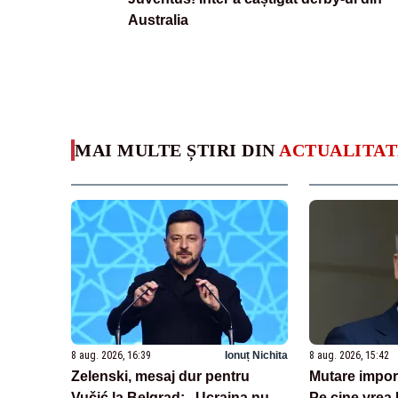
Australia
MAI MULTE ȘTIRI DIN
ACTUALITAT
8 aug. 2026, 16:39
Ionuț Nichita
8 aug. 2026, 15:42
Zelenski, mesaj dur pentru
Mutare import
Vučić la Belgrad: „Ucraina nu
Pe cine vrea 