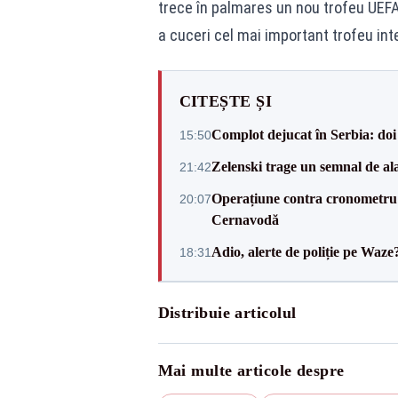
trece în palmares un nou trofeu UEF
a cuceri cel mai important trofeu int
CITEȘTE ȘI
Complot dejucat în Serbia: doi 
15:50
Zelenski trage un semnal de ala
21:42
Operațiune contra cronometru 
20:07
Cernavodă
Adio, alerte de poliție pe Waze
18:31
Distribuie articolul
Mai multe articole despre