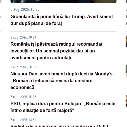
8 aug. 2026, 13:35
i
Groenlanda îi pune frână lui Trump. Avertisment
dur după planul de foraj
8 aug. 2026, 10:38
România își păstrează ratingul recomandat
investițiilor. Un semnal pozitiv, dar și un
avertisment pentru autorități
8 aug. 2026, 08:51
Nicușor Dan, avertisment după decizia Moody’s:
„România trebuie să revină la creștere
economică”
7 aug. 2026, 15:26
PSD, replică dură pentru Bolojan: „România este
într-o situație de forță majoră”
7 aug. 2026, 14:51
Ședința de guvern se amână pentru ora 15:00.