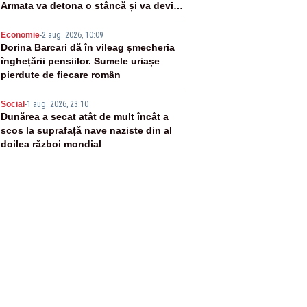
Armata va detona o stâncă și va devia
apa fluviului - IMAGINI AERIENE
4
Economie
-
2 aug. 2026, 10:09
Dorina Barcari dă în vileag șmecheria
înghețării pensiilor. Sumele uriașe
pierdute de fiecare român
5
Social
-
1 aug. 2026, 23:10
Dunărea a secat atât de mult încât a
scos la suprafață nave naziste din al
doilea război mondial