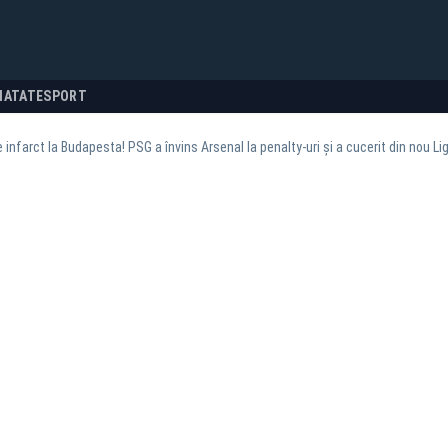
NATATE
SPORT
e infarct la Budapesta! PSG a învins Arsenal la penalty-uri și a cucerit din nou L