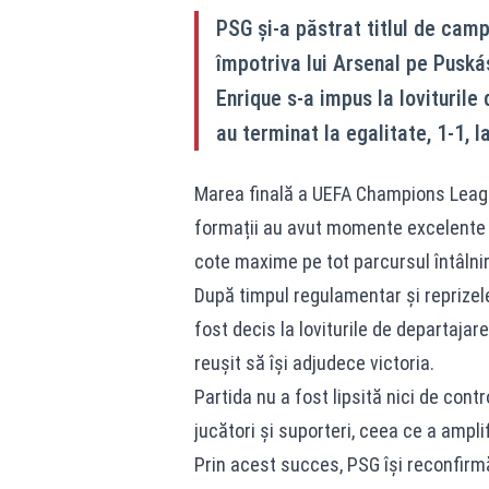
PSG și-a păstrat titlul de cam
împotriva lui Arsenal pe Puská
Enrique s-a impus la loviturile
au terminat la egalitate, 1-1, 
Marea finală a UEFA Champions League
formații au avut momente excelente d
cote maxime pe tot parcursul întâlniri
După timpul regulamentar și reprizele
fost decis la loviturile de departajar
reușit să își adjudece victoria.
Partida nu a fost lipsită nici de cont
jucători și suporteri, ceea ce a ampli
Prin acest succes, PSG își reconfirmă