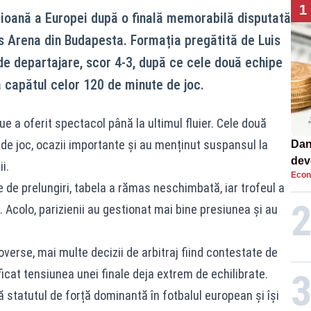
1
pioană a Europei după o finală memorabilă disputată
s Arena din Budapesta. Formația pregătită de Luis
 de departajare, scor 4-3, după ce cele două echipe
la capătul celor 120 de minute de joc.
 a oferit spectacol până la ultimul fluier. Cele două
e joc, ocazii importante și au menținut suspansul la
Dan
dev
i.
Econ
viit
 de prelungiri, tabela a rămas neschimbată, iar trofeul a
e. Acolo, parizienii au gestionat mai bine presiunea și au
roverse, mai multe decizii de arbitraj fiind contestate de
ficat tensiunea unei finale deja extrem de echilibrate.
 statutul de forță dominantă în fotbalul european și își