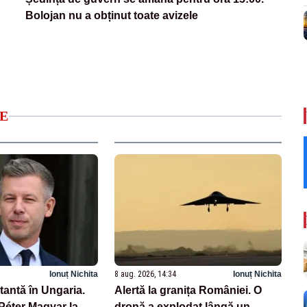
Bolojan nu a obținut toate avizele
E
Ionuț Nichita
8 aug. 2026, 14:34
Ionuț Nichita
antă în Ungaria.
Alertă la granița României. O
Péter Magyar la
dronă a explodat lângă un