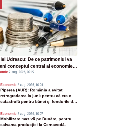
iel Udrescu: De ce patrimoniul va
eni conceptul central al economiei
omie
·
2 aug. 2026, 09:22
oare?
2
Economie
-
2 aug. 2026, 10:01
Piperea (AUR): România a evitat
retrogradarea la junk pentru că era o
catastrofă pentru bănci și fondurile de
pensii
3
Economie
-
2 aug. 2026, 10:07
Mobilizare masivă pe Dunăre, pentru
salvarea producției la Cernavodă.