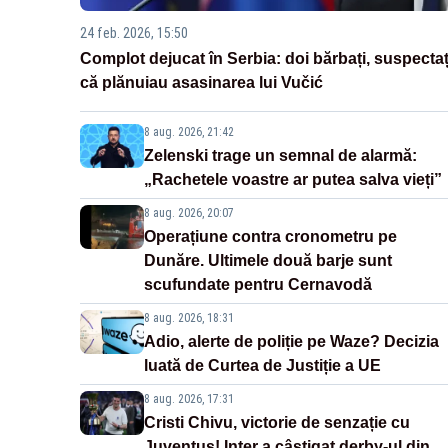
24 feb. 2026, 15:50
Complot dejucat în Serbia: doi bărbați, suspectaț
că plănuiau asasinarea lui Vučić
8 aug. 2026, 21:42
Zelenski trage un semnal de alarmă:
„Rachetele voastre ar putea salva vieți”
8 aug. 2026, 20:07
Operațiune contra cronometru pe
Dunăre. Ultimele două barje sunt
scufundate pentru Cernavodă
8 aug. 2026, 18:31
Adio, alerte de poliție pe Waze? Decizia
luată de Curtea de Justiție a UE
8 aug. 2026, 17:31
Cristi Chivu, victorie de senzație cu
Juventus! Inter a câștigat derby-ul din