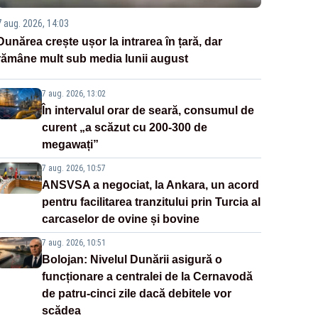
7 aug. 2026, 14:03
Dunărea crește ușor la intrarea în țară, dar
rămâne mult sub media lunii august
7 aug. 2026, 13:02
În intervalul orar de seară, consumul de
curent „a scăzut cu 200-300 de
megawați”
7 aug. 2026, 10:57
ANSVSA a negociat, la Ankara, un acord
pentru facilitarea tranzitului prin Turcia al
carcaselor de ovine și bovine
7 aug. 2026, 10:51
Bolojan: Nivelul Dunării asigură o
funcționare a centralei de la Cernavodă
de patru-cinci zile dacă debitele vor
scădea