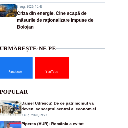
7 aug. 2026, 10:43
Criza din energie. Cine scapă de
măsurile de raționalizare impuse de
Bolojan
URMĂREȘTE-NE PE
Facebook
YouTube
POPULAR
Daniel Udrescu: De ce patrimoniul va
deveni conceptul central al economiei
viitoare?
2 aug. 2026, 09:22
Piperea (AUR): România a evitat