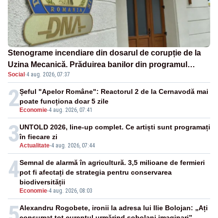
Stenograme incendiare din dosarul de corupție de la
Uzina Mecanică. Prăduirea banilor din programul
Social
·
4 aug. 2026, 07:37
SAFE, interceptată de DNA
2
Șeful "Apelor Române": Reactorul 2 de la Cernavodă mai
poate funcționa doar 5 zile
Economie
-
4 aug. 2026, 07:41
3
UNTOLD 2026, line-up complet. Ce artiști sunt programați
în fiecare zi
Actualitate
-
4 aug. 2026, 07:44
4
Semnal de alarmă în agricultură. 3,5 milioane de fermieri
pot fi afectați de strategia pentru conservarea
biodiversității
Economie
-
4 aug. 2026, 08:03
5
Alexandru Rogobete, ironii la adresa lui Ilie Bolojan: „Ați
consumat tot curentul urmărind șobolani imaginari”