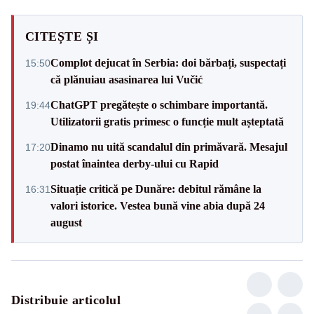
CITEȘTE ȘI
Complot dejucat în Serbia: doi bărbați, suspectați
15:50
că plănuiau asasinarea lui Vučić
ChatGPT pregătește o schimbare importantă.
19:44
Utilizatorii gratis primesc o funcție mult așteptată
Dinamo nu uită scandalul din primăvară. Mesajul
17:20
postat înaintea derby-ului cu Rapid
Situație critică pe Dunăre: debitul rămâne la
16:31
valori istorice. Vestea bună vine abia după 24
august
Distribuie articolul