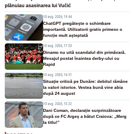
plănuiau asasinarea lui Vučić
10 aug. 2026, 19:44
ChatGPT pregătește o schimbare
importantă. Utilizatorii gratis primesc o
funcție mult așteptată
10 aug. 2026, 17:20
Dinamo nu uită scandalul din primăvară.
Mesajul postat înaintea derby-ului cu
Rapid
10 aug. 2026, 16:31
Situație critică pe Dunăre: debitul rămâne
la valori istorice. Vestea bună vine abia
după 24 august
10 aug. 2026, 15:22
Dani Coman, declarație surprinzătoare
după ce FC Argeș a bătut Craiova: „Merg
la titlu!”