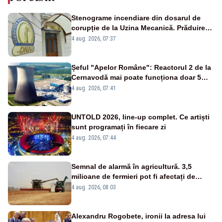
Stenograme incendiare din dosarul de
corupție de la Uzina Mecanică. Prăduirea
banilor din programul SAFE, interceptată
4 aug. 2026, 07:37
de DNA
Șeful "Apelor Române": Reactorul 2 de la
Cernavodă mai poate funcționa doar 5
zile
4 aug. 2026, 07:41
UNTOLD 2026, line-up complet. Ce artiști
sunt programați în fiecare zi
4 aug. 2026, 07:44
Semnal de alarmă în agricultură. 3,5
milioane de fermieri pot fi afectați de
strategia pentru conservarea
4 aug. 2026, 08:03
biodiversității
Alexandru Rogobete, ironii la adresa lui