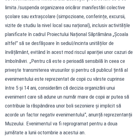
limita /suspenda organizarea oricăror manifestări colective
școlare sau extrașcolare (simpozioane, conferințe, excursii,
vizite de studiu la nivel local sau național), inclusiv activitățile
planificate în cadrul Proiectului Național Săptămâna „Școala
altfel” să se desfășoare în sediul/incinta unităților de
învățământ, evitând în acest mod riscul apariției unor cazuri de
îmbolnăviri. „Pentru că este o perioadă sensibilă în ceea ce
privește transmiterea virusurilor și pentru că publicul țintă al
evenimentului este reprezentat de copii cu vârste cuprinse
între 5 și 14 ani, considerăm că decizia organizării unui
eveniment care să adune un număr mare de copii ar putea să
contribuie la răspândirea unor boli sezoniere și implicit să
acorde un factor negativ evenimentului”, anunță reprezentanții
Muzeului. Evenimentul va fi reprogramat pentru a doua
jumătate a lunii octombrie a acestui an.