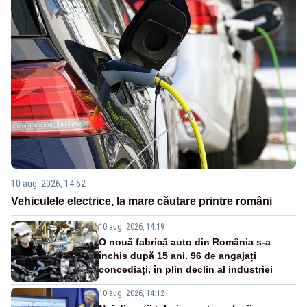
10 aug. 2026, 14:52
Vehiculele electrice, la mare căutare printre români
10 aug. 2026, 14:19
O nouă fabrică auto din România s-a
închis după 15 ani. 96 de angajați
concediați, în plin declin al industriei
10 aug. 2026, 14:12