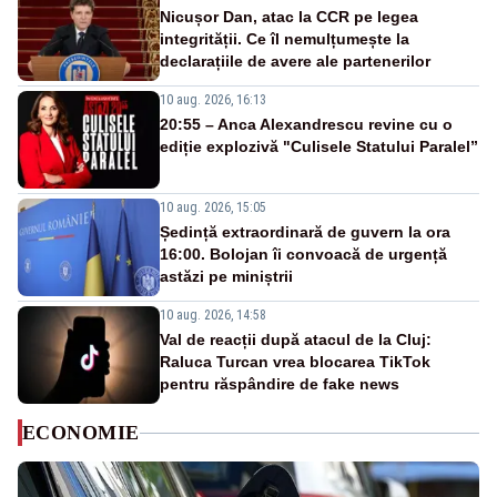
Nicușor Dan, atac la CCR pe legea
integrității. Ce îl nemulțumește la
declarațiile de avere ale partenerilor
10 aug. 2026, 16:13
20:55 – Anca Alexandrescu revine cu o
ediție explozivă "Culisele Statului Paralel”
10 aug. 2026, 15:05
Ședință extraordinară de guvern la ora
16:00. Bolojan îi convoacă de urgență
astăzi pe miniștrii
10 aug. 2026, 14:58
Val de reacții după atacul de la Cluj:
Raluca Turcan vrea blocarea TikTok
pentru răspândire de fake news
ECONOMIE