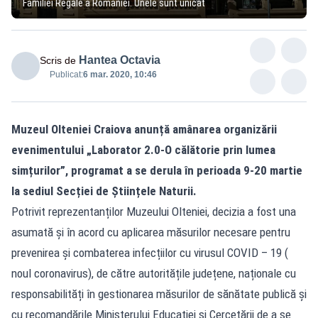
Familiei Regale a României. Unele sunt unicat
Hantea Octavia
Scris de
Publicat:
6 mar. 2020, 10:46
Muzeul Olteniei Craiova anunță amânarea organizării
evenimentului „Laborator 2.0-O călătorie prin lumea
simțurilor”, programat a se derula în perioada 9-20 martie
la sediul Secției de Științele Naturii.
Potrivit reprezentanților Muzeului Olteniei, decizia a fost una
asumată și în acord cu aplicarea măsurilor necesare pentru
prevenirea și combaterea infecțiilor cu virusul COVID – 19 (
noul coronavirus), de către autoritățile județene, naționale cu
responsabilități în gestionarea măsurilor de sănătate publică și
cu recomandările Ministerului Educației și Cercetării de a se