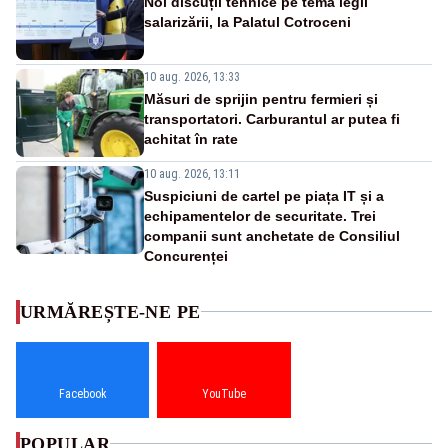
Noi discuții tehnice pe tema legii
salarizării, la Palatul Cotroceni
10 aug. 2026, 13:33
Măsuri de sprijin pentru fermieri și
transportatori. Carburantul ar putea fi
achitat în rate
10 aug. 2026, 13:11
Suspiciuni de cartel pe piața IT și a
echipamentelor de securitate. Trei
companii sunt anchetate de Consiliul
Concurenței
URMĂREȘTE-NE PE
Facebook
YouTube
POPULAR