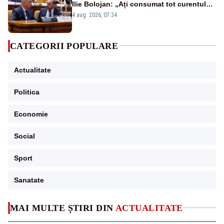
Ilie Bolojan: „Ați consumat tot curentul
urmărind șobolani imaginari”
4 aug. 2026, 07:34
CATEGORII POPULARE
Actualitate
Politica
Economie
Social
Sport
Sanatate
MAI MULTE ȘTIRI DIN
ACTUALITATE