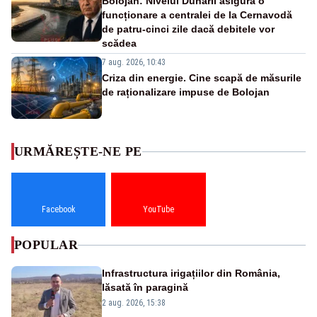
Bolojan: Nivelul Dunării asigură o
funcționare a centralei de la Cernavodă
de patru-cinci zile dacă debitele vor
scădea
7 aug. 2026, 10:43
Criza din energie. Cine scapă de măsurile
de raționalizare impuse de Bolojan
URMĂREȘTE-NE PE
Facebook
YouTube
POPULAR
Infrastructura irigațiilor din România,
lăsată în paragină
2 aug. 2026, 15:38