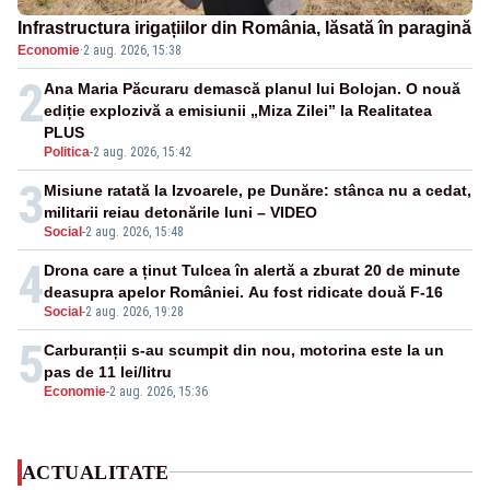
Infrastructura irigațiilor din România, lăsată în paragină
Economie
·
2 aug. 2026, 15:38
2
Ana Maria Păcuraru demască planul lui Bolojan. O nouă
ediție explozivă a emisiunii „Miza Zilei” la Realitatea
PLUS
Politica
-
2 aug. 2026, 15:42
3
Misiune ratată la Izvoarele, pe Dunăre: stânca nu a cedat,
militarii reiau detonările luni – VIDEO
Social
-
2 aug. 2026, 15:48
4
Drona care a ținut Tulcea în alertă a zburat 20 de minute
deasupra apelor României. Au fost ridicate două F-16
Social
-
2 aug. 2026, 19:28
5
Carburanții s-au scumpit din nou, motorina este la un
pas de 11 lei/litru
Economie
-
2 aug. 2026, 15:36
ACTUALITATE