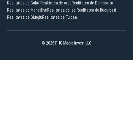
Realitatea de Galati
Realitatea de Arad
Realitatea de Dambovita
Realitatea de Mehedinti
Realitatea de Iasi
Realitatea de Bucuresti
Realitatea de Giurgiu
Realitatea de Tulcea
© 2026 PHG Media Invest LLC
Facebook
YouTube