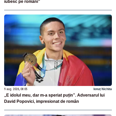
iubesc pe români”
9 aug. 2026, 08:05
Ionuț Nichita
„E idolul meu, dar m-a speriat puțin”. Adversarul lui
David Popovici, impresionat de român