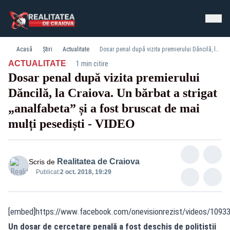
Acasă
Știri
Actualitate
Dosar penal după vizita premierului Dăncilă, la Craiova. Un bărbat a strigat „analfabeta” și a fost bruscat de mai mulți pesediști - VIDEO
·
ACTUALITATE
1 min citire
Dosar penal după vizita premierului
Dăncilă, la Craiova. Un bărbat a strigat
„analfabeta” și a fost bruscat de mai
mulți pesediști - VIDEO
Realitatea de Craiova
Scris de
Publicat:
2 oct. 2018, 19:29
[embed]https://www.facebook.com/onevisionrezist/videos/109
Un dosar de cercetare penală a fost deschis de polițiștii