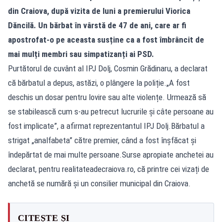
din Craiova, după vizita de luni a premierului Viorica
Dăncilă. Un bărbat în vârstă de 47 de ani, care ar fi
apostrofat-o pe aceasta susține ca a fost îmbrâncit de
mai mulți membri sau simpatizanți ai PSD.
Purtătorul de cuvânt al IPJ Dolj, Cosmin Grădinaru, a declarat
că bărbatul a depus, astăzi, o plângere la poliție.„A fost
deschis un dosar pentru lovire sau alte violențe. Urmează să
se stabilească cum s-au petrecut lucrurile și câte persoane au
fost implicate”, a afirmat reprezentantul IPJ Dolj.Bărbatul a
strigat „analfabeta” către premier, când a fost înșfăcat și
îndepărtat de mai multe persoane.Surse apropiate anchetei au
declarat, pentru realitateadecraiova.ro, că printre cei vizați de
anchetă se numără și un consilier municipal din Craiova.
CITEȘTE ȘI