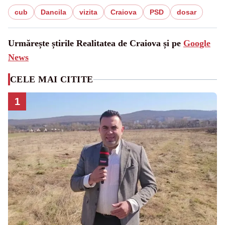
cub
Dancila
vizita
Craiova
PSD
dosar
Urmărește știrile Realitatea de Craiova și pe
Google
News
CELE MAI CITITE
1