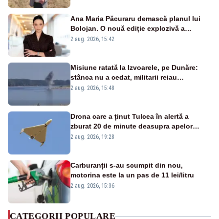
Ana Maria Păcuraru demască planul lui
Bolojan. O nouă ediție explozivă a
emisiunii „Miza Zilei” la Realitatea PLUS
2 aug. 2026, 15:42
Misiune ratată la Izvoarele, pe Dunăre:
stânca nu a cedat, militarii reiau
detonările luni – VIDEO
2 aug. 2026, 15:48
Drona care a ținut Tulcea în alertă a
zburat 20 de minute deasupra apelor
României. Au fost ridicate două F-16
2 aug. 2026, 19:28
Carburanții s-au scumpit din nou,
motorina este la un pas de 11 lei/litru
2 aug. 2026, 15:36
CATEGORII POPULARE