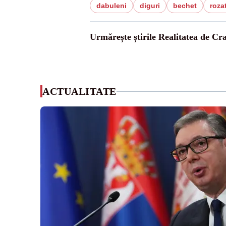
dabuleni
diguri
bechet
roza
Urmărește știrile Realitatea de Cr
ACTUALITATE