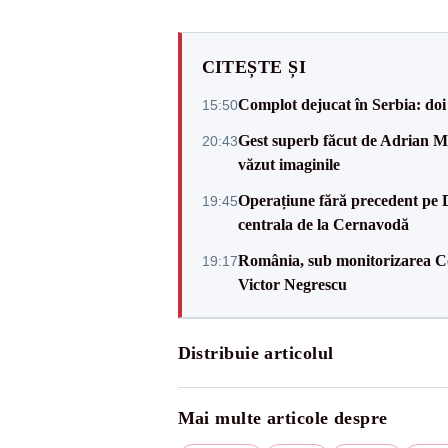
CITEȘTE ȘI
Complot dejucat în Serbia: doi 
15:50
Gest superb făcut de Adrian Mu
20:43
văzut imaginile
Operațiune fără precedent pe 
19:45
centrala de la Cernavodă
România, sub monitorizarea Com
19:17
Victor Negrescu
Distribuie articolul
Mai multe articole despre