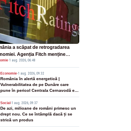
ânia a scăpat de retrogradarea
nomiei. Agenția Fitch menține
omie
·
1 aug. 2026, 06:48
ingul „BBB-” cu perspectivă
ativă
2
Economie
-
1 aug. 2026, 09:32
România în alertă energetică |
Vulnerabilitatea de pe Dunăre care
pune în pericol Centrala Cernavodă era
cunoscută de pe vremea lui Ceaușescu
3
Social
-
1 aug. 2026, 09:37
De azi, milioane de români primesc un
drept nou. Ce se întâmplă dacă ți se
strică un produs