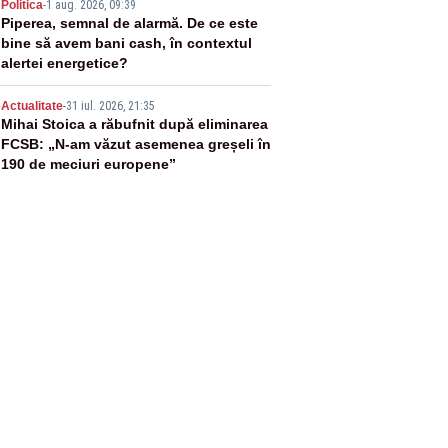
4
Politica
-
1 aug. 2026, 09:39
Piperea, semnal de alarmă. De ce este
bine să avem bani cash, în contextul
alertei energetice?
5
Actualitate
-
31 iul. 2026, 21:35
Mihai Stoica a răbufnit după eliminarea
FCSB: „N-am văzut asemenea greșeli în
190 de meciuri europene”