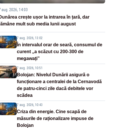
7 aug. 2026, 14:03
Dunărea crește ușor la intrarea în țară, dar
rămâne mult sub media lunii august
7 aug. 2026, 13:02
În intervalul orar de seară, consumul de
curent „a scăzut cu 200-300 de
megawați”
7 aug. 2026, 10:51
Bolojan: Nivelul Dunării asigură o
funcționare a centralei de la Cernavodă
de patru-cinci zile dacă debitele vor
scădea
7 aug. 2026, 10:43
Criza din energie. Cine scapă de
măsurile de raționalizare impuse de
Bolojan