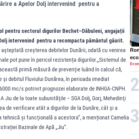
ărire a Apelor Dolj intervenind pentru a
ol pentru sectorul digurilor Bechet–Dăbuleni, angajații
Dolj intervenind pentru a recompacta pământul găurit.
 așteptată creșterea debitelor Dunării, odată cu venirea
Rom
eco
imale pot pune în pericol rezistența digurilor.„Sistemul de
Econ
rat
această primă măsură de prevenţie luând în calcul că,
neg
 şi debitul Fluviului Dunărea, în perioada imediat
6000 mc/s potrivit prognozei elaborate de INHGA-CNPH.
 Jiu de la toate subunităţile – SGA Dolj, Gorj, Mehedinţi
 de verificare atât a digurilor de la Dunăre, cât şi a
ea tehnică şi funcţională a acestora”, a menționat Camelia
strației Bazinale de Apă „Jiu”.