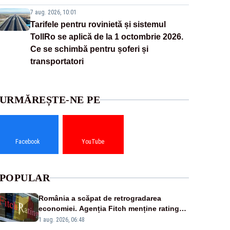
7 aug. 2026, 10:01
Tarifele pentru rovinietă și sistemul
TollRo se aplică de la 1 octombrie 2026.
Ce se schimbă pentru șoferi și
transportatori
URMĂREȘTE-NE PE
Facebook
YouTube
POPULAR
România a scăpat de retrogradarea
economiei. Agenția Fitch menține ratingul
„BBB-” cu perspectivă negativă
1 aug. 2026, 06:48