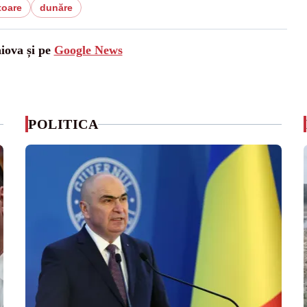
toare
dunăre
aiova și pe
Google News
POLITICA