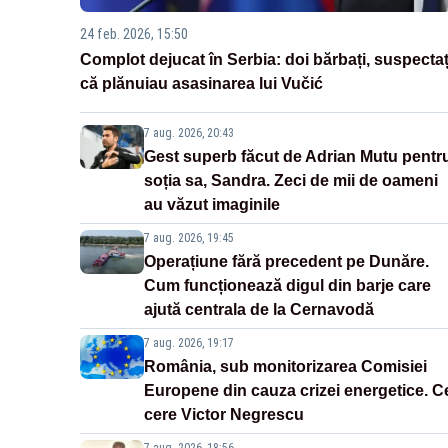
24 feb. 2026, 15:50
Complot dejucat în Serbia: doi bărbați, suspectaț
că plănuiau asasinarea lui Vučić
7 aug. 2026, 20:43
Gest superb făcut de Adrian Mutu pentr
soția sa, Sandra. Zeci de mii de oameni
au văzut imaginile
7 aug. 2026, 19:45
Operațiune fără precedent pe Dunăre.
Cum funcționează digul din barje care
ajută centrala de la Cernavodă
7 aug. 2026, 19:17
România, sub monitorizarea Comisiei
Europene din cauza crizei energetice. C
cere Victor Negrescu