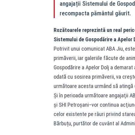
angajații Sistemului de Gospod
recompacta pământul găurit.
Rozătoarele reprezintă un real peric
Sistemului de Gospodărire a Apelor 
Potrivit unui comunicat ABA Jiu, este
primăverii, iar galeriile făcute de an
Gospodărire a Apelor Dolj a demarat 
odată cu sosirea primăverii, va creşte
următoare acesta urmând să atingă 
Şi în perioada următoare angajaţii ABA
şi SHI Petroşani–vor continua acţiunea
celor existente pe râuri privind star
Bărbuțu, purtător de cuvânt al Admini