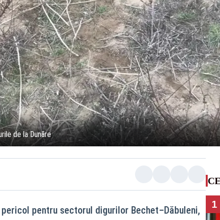
urile de la Dunăre
CE
1
 pericol pentru sectorul digurilor Bechet–Dăbuleni,