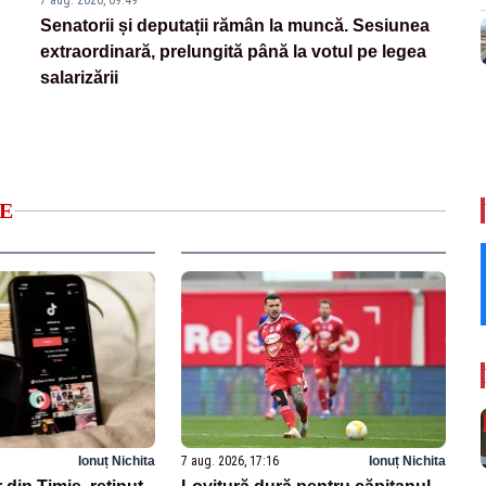
7 aug. 2026, 09:49
Senatorii și deputații rămân la muncă. Sesiunea
extraordinară, prelungită până la votul pe legea
salarizării
E
Ionuț Nichita
7 aug. 2026, 17:16
Ionuț Nichita