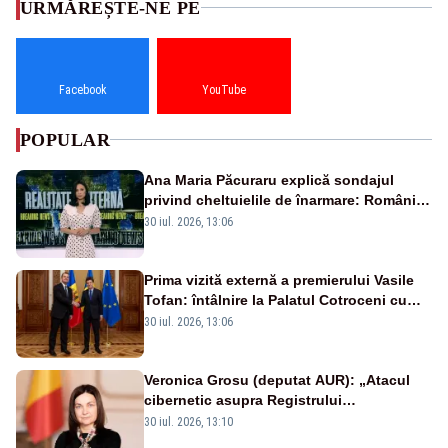
URMĂREȘTE-NE PE
Facebook
YouTube
POPULAR
Ana Maria Păcuraru explică sondajul
privind cheltuielile de înarmare: Românii
cer transparență în achiziții și un echilibru
30 iul. 2026, 13:06
între partenerii externi
Prima vizită externă a premierului Vasile
Tofan: întâlnire la Palatul Cotroceni cu
președintele Nicușor Dan
30 iul. 2026, 13:06
Veronica Grosu (deputat AUR): „Atacul
cibernetic asupra Registrului
Proprietăților transmite un semnal de
30 iul. 2026, 13:10
neîncredere investitorilor”