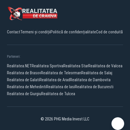
Contact
Termeni și condiții
Politică de confidențialitate
Cod de conduită
Parteneri:
Realitatea.NET
Realitatea Sportiva
Realitatea Star
Realitatea de Valcea
Realitatea de Brasov
Realitatea de Teleorman
Realitatea de Salaj
Realitatea de Galati
Realitatea de Arad
Realitatea de Dambovita
Realitatea de Mehedinti
Realitatea de Iasi
Realitatea de Bucuresti
Realitatea de Giurgiu
Realitatea de Tulcea
© 2026 PHG Media Invest LLC
Facebook
YouTube