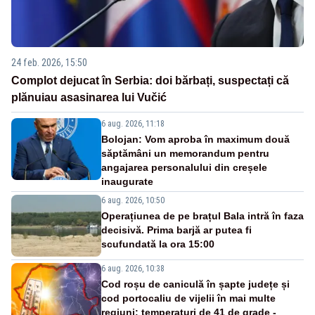
24 feb. 2026, 15:50
Complot dejucat în Serbia: doi bărbați, suspectați că
plănuiau asasinarea lui Vučić
6 aug. 2026, 11:18
Bolojan: Vom aproba în maximum două
săptămâni un memorandum pentru
angajarea personalului din creșele
inaugurate
6 aug. 2026, 10:50
Operațiunea de pe brațul Bala intră în faza
decisivă. Prima barjă ar putea fi
scufundată la ora 15:00
6 aug. 2026, 10:38
Cod roșu de caniculă în șapte județe și
cod portocaliu de vijelii în mai multe
regiuni: temperaturi de 41 de grade -