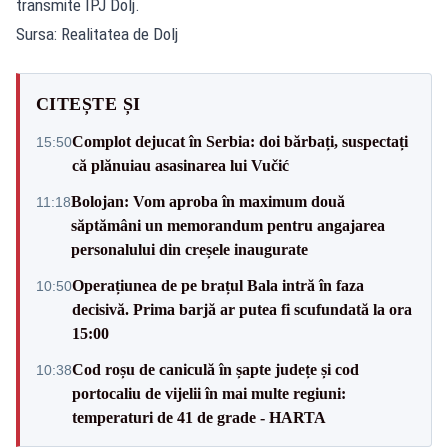
transmite IPJ Dolj.
Sursa: Realitatea de Dolj
CITEȘTE ȘI
Complot dejucat în Serbia: doi bărbați, suspectați
15:50
că plănuiau asasinarea lui Vučić
Bolojan: Vom aproba în maximum două
11:18
săptămâni un memorandum pentru angajarea
personalului din creșele inaugurate
Operațiunea de pe brațul Bala intră în faza
10:50
decisivă. Prima barjă ar putea fi scufundată la ora
15:00
Cod roșu de caniculă în șapte județe și cod
10:38
portocaliu de vijelii în mai multe regiuni:
temperaturi de 41 de grade - HARTA