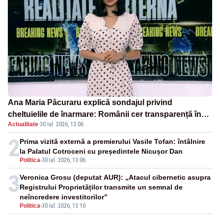
Ana Maria Păcuraru explică sondajul privind
cheltuielile de înarmare: Românii cer transparență în
Actualitate
·
30 iul. 2026, 13:06
achiziții și un echilibru între partenerii externi
2
Prima vizită externă a premierului Vasile Tofan: întâlnire
la Palatul Cotroceni cu președintele Nicușor Dan
Politica
-
30 iul. 2026, 13:06
3
Veronica Grosu (deputat AUR): „Atacul cibernetic asupra
Registrului Proprietăților transmite un semnal de
neîncredere investitorilor”
Politica
-
30 iul. 2026, 13:10