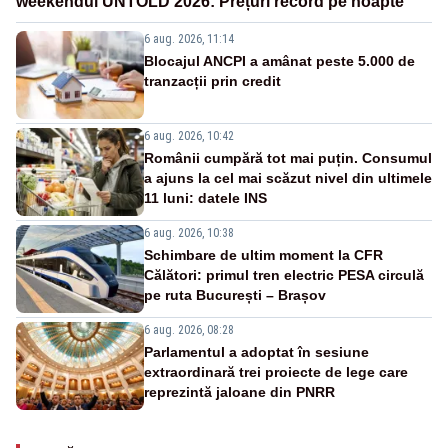
weekendul UNTOLD 2026: Prețuri record pe noapte
6 aug. 2026, 11:14
Blocajul ANCPI a amânat peste 5.000 de
tranzacții prin credit
6 aug. 2026, 10:42
Românii cumpără tot mai puțin. Consumul
a ajuns la cel mai scăzut nivel din ultimele
11 luni: datele INS
6 aug. 2026, 10:38
Schimbare de ultim moment la CFR
Călători: primul tren electric PESA circulă
pe ruta București – Brașov
6 aug. 2026, 08:28
Parlamentul a adoptat în sesiune
extraordinară trei proiecte de lege care
reprezintă jaloane din PNRR