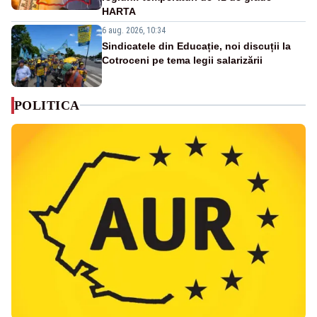
HARTA
6 aug. 2026, 10:34
Sindicatele din Educație, noi discuții la
Cotroceni pe tema legii salarizării
POLITICA