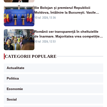
Ilie Bolojan și premierul Republicii
Moldova, întâlnire la București. Vasile
Tofan, primit cu onoruri militare
30 iul. 2026, 13:36
Românii cer transparență în cheltuielile
de înarmare. Majoritatea vrea competiție
reală și industrie locală – SONDAJ
30 iul. 2026, 12:53
CATEGORII POPULARE
Actualitate
Politica
Economie
Social