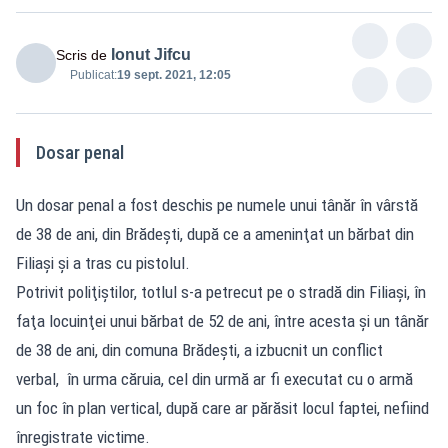
Ionut Jifcu
Scris de
Publicat:
19 sept. 2021, 12:05
Dosar penal
Un dosar penal a fost deschis pe numele unui tânăr în vârstă
de 38 de ani, din Brădeşti, după ce a ameninţat un bărbat din
Filiaşi şi a tras cu pistolul.
Potrivit poliţiştilor, totlul s-a petrecut pe o stradă din Filiaşi, în
faţa locuinţei unui bărbat de 52 de ani, între acesta şi un tânăr
de 38 de ani, din comuna Brădeşti, a izbucnit un conflict
verbal, în urma căruia, cel din urmă ar fi executat cu o armă
un foc în plan vertical, după care ar părăsit locul faptei, nefiind
înregistrate victime.