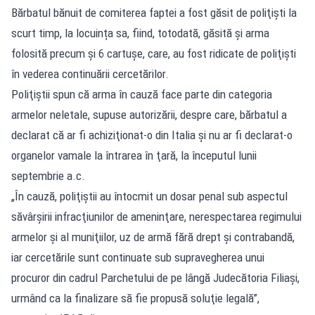
Bărbatul bănuit de comiterea faptei a fost găsit de poliţişti la
scurt timp, la locuința sa, fiind, totodată, găsită şi arma
folosită precum şi 6 cartuşe, care, au fost ridicate de poliţişti
în vederea continuării cercetărilor.
Poliţiştii spun că arma în cauză face parte din categoria
armelor neletale, supuse autorizării, despre care, bărbatul a
declarat că ar fi achiziţionat-o din Italia şi nu ar fi declarat-o
organelor vamale la întrarea în ţară, la începutul lunii
septembrie a.c.
„În cauză, poliţiştii au întocmit un dosar penal sub aspectul
săvârşirii infracţiunilor de ameninţare, nerespectarea regimului
armelor şi al muniţiilor, uz de armă fără drept şi contrabandă,
iar cercetările sunt continuate sub supravegherea unui
procuror din cadrul Parchetului de pe lângă Judecătoria Filiaşi,
urmând ca la finalizare să fie propusă soluţie legală”,