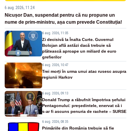
6 aug. 2026, 11:24
Nicușor Dan, suspendat pentru că nu propune un
nume de prim-ministru, așa cum prevede Constituția!
6 aug. 2026, 11:05
Zi decisivă la Înalta Curte. Guvernul
Bolojan află astăzi dacă trebuie să
plătească aproape un miliard de euro
grefierilor
6 aug. 2026, 10:47
Trei morți în urma unui atac rusesc asupra
regiunii Harkov
6 aug. 2026, 09:13
Donald Trump a răbufnit împotriva șefului
Pentagonului: președintele, enervat că i
s-ar fi ascuns penuria de rachete – SURSE
6 aug. 2026, 08:35
Primăriile din România trebuie să fie