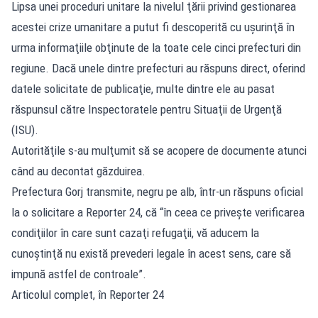
Lipsa unei proceduri unitare la nivelul ţării privind gestionarea
acestei crize umanitare a putut fi descoperită cu uşurinţă în
urma informaţiile obţinute de la toate cele cinci prefecturi din
regiune. Dacă unele dintre prefecturi au răspuns direct, oferind
datele solicitate de publicaţie, multe dintre ele au pasat
răspunsul către Inspectoratele pentru Situaţii de Urgenţă
(ISU).
Autorităţile s-au mulţumit să se acopere de documente atunci
când au decontat găzduirea.
Prefectura Gorj transmite, negru pe alb, într-un răspuns oficial
la o solicitare a Reporter 24, că “în ceea ce priveşte verificarea
condiţiilor în care sunt cazaţi refugaţii, vă aducem la
cunoştinţă nu există prevederi legale în acest sens, care să
impună astfel de controale”.
Articolul complet, în Reporter 24