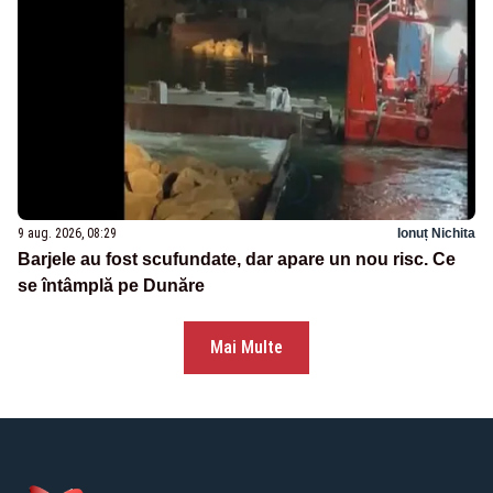
9 aug. 2026, 08:29
Ionuț Nichita
Barjele au fost scufundate, dar apare un nou risc. Ce
se întâmplă pe Dunăre
Mai Multe