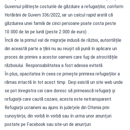
Guvernul plătește costurile de găzduire a refugiaților, conform
Hotărârii de Guvern 336/2022, iar un calcul rapid arată că
găzduirea unei familii de cinci persoane poate costa peste
10.000 de lei pe lună (peste 2.000 de euro) .
Încă de la primul val de migrație indusă de război, autoritățile
din această parte a țării nu au reușit să pună în aplicare un
proces de primire a acestor oameni care fug de atrocitățile
războiului. Responsabilitatea a fost adesea evitată.
În plus, opacitatea în ceea ce privește primirea refugiaților a
rămas intactă în tot acest timp. Deși există un site web unde
se pot înregistra cei care doresc să primească refugiați și
refugiații care caută cazare, acesta este netransparent.
Refugiaţii ucraineni au ajuns în judeţele din Oltenia prin
cunoştinţe, din vorbă în vorbă sau în urma unor anunţuri
postate pe Facebook sau site-uri de anunţuri.