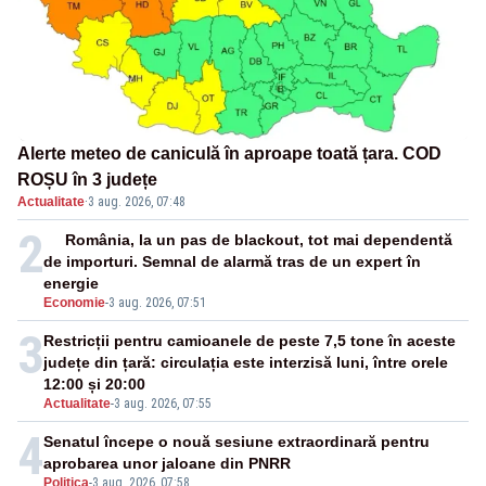
Alerte meteo de caniculă în aproape toată țara. COD
ROȘU în 3 județe
Actualitate
·
3 aug. 2026, 07:48
2
România, la un pas de blackout, tot mai dependentă
de importuri. Semnal de alarmă tras de un expert în
energie
Economie
-
3 aug. 2026, 07:51
3
Restricții pentru camioanele de peste 7,5 tone în aceste
județe din țară: circulația este interzisă luni, între orele
12:00 și 20:00
Actualitate
-
3 aug. 2026, 07:55
4
Senatul începe o nouă sesiune extraordinară pentru
aprobarea unor jaloane din PNRR
Politica
-
3 aug. 2026, 07:58