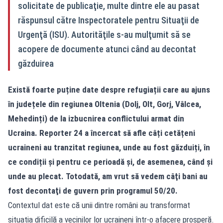
solicitate de publicaţie, multe dintre ele au pasat
răspunsul către Inspectoratele pentru Situaţii de
Urgenţă (ISU). Autorităţile s-au mulţumit să se
acopere de documente atunci când au decontat
găzduirea
Există foarte puține date despre refugiații care au ajuns
în județele din regiunea Oltenia (Dolj, Olt, Gorj, Vâlcea,
Mehedinți) de la izbucnirea conflictului armat din
Ucraina. Reporter 24 a încercat să afle câți cetățeni
ucraineni au tranzitat regiunea, unde au fost găzduiți, în
ce condiții și pentru ce perioadă şi, de asemenea, când și
unde au plecat. Totodată, am vrut să vedem câţi bani au
fost decontaţi de guvern prin programul 50/20.
Contextul dat este că unii dintre români au transformat
situația dificilă a vecinilor lor ucraineni într-o afacere prosperă.