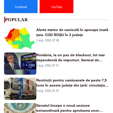
Facebook
YouTube
POPULAR
Alerte meteo de caniculă în aproape toată
țara. COD ROȘU în 3 județe
3 aug. 2026, 07:48
România, la un pas de blackout, tot mai
dependentă de importuri. Semnal de
alarmă tras de un expert în energie
3 aug. 2026, 07:51
Restricții pentru camioanele de peste 7,5
tone în aceste județe din țară: circulația
este interzisă luni, între orele 12:00 și
3 aug. 2026, 07:55
20:00
Senatul începe o nouă sesiune
extraordinară pentru aprobarea unor