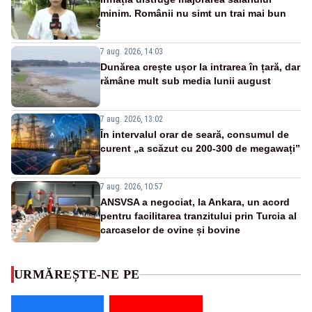
minim. Românii nu simt un trai mai bun
7 aug. 2026, 14:03
Dunărea crește ușor la intrarea în țară, dar
rămâne mult sub media lunii august
7 aug. 2026, 13:02
În intervalul orar de seară, consumul de
curent „a scăzut cu 200-300 de megawați”
7 aug. 2026, 10:57
ANSVSA a negociat, la Ankara, un acord
pentru facilitarea tranzitului prin Turcia al
carcaselor de ovine și bovine
URMĂREȘTE-NE PE