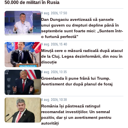
50.000 de militari în Rusia
9 aug. 2026, 17:50
Dan Dungaciu avertizează că șansele
unui guvern cu drepturi depline până în
septembrie sunt foarte mici: „Suntem într-
o furtună perfectă”
9 aug. 2026, 15:40
Miruță cere o măsură radicală după atacul
de la Cluj. Legea dezinformării, din nou în
discuție
8 aug. 2026, 13:35
Groenlanda îi pune frână lui Trump.
Avertisment dur după planul de foraj
8 aug. 2026, 10:38
România își păstrează ratingul
recomandat investițiilor. Un semnal
pozitiv, dar și un avertisment pentru
autorități