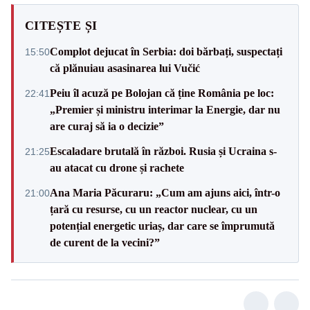
CITEȘTE ȘI
Complot dejucat în Serbia: doi bărbați, suspectați
15:50
că plănuiau asasinarea lui Vučić
Peiu îl acuză pe Bolojan că ține România pe loc:
22:41
„Premier și ministru interimar la Energie, dar nu
are curaj să ia o decizie”
Escaladare brutală în război. Rusia și Ucraina s-
21:25
au atacat cu drone și rachete
Ana Maria Păcuraru: „Cum am ajuns aici, într-o
21:00
țară cu resurse, cu un reactor nuclear, cu un
potențial energetic uriaș, dar care se împrumută
de curent de la vecini?”