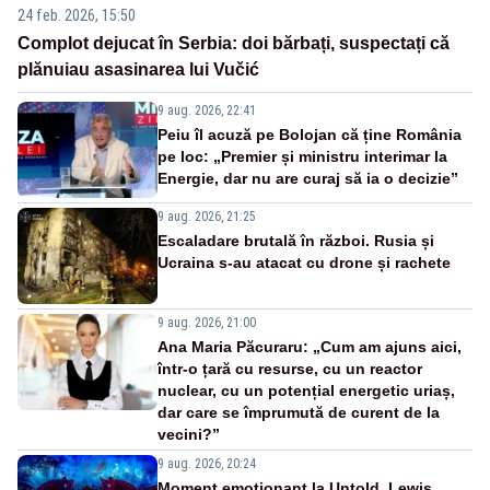
24 feb. 2026, 15:50
Complot dejucat în Serbia: doi bărbați, suspectați că
plănuiau asasinarea lui Vučić
9 aug. 2026, 22:41
Peiu îl acuză pe Bolojan că ține România
pe loc: „Premier și ministru interimar la
Energie, dar nu are curaj să ia o decizie”
9 aug. 2026, 21:25
Escaladare brutală în război. Rusia și
Ucraina s-au atacat cu drone și rachete
9 aug. 2026, 21:00
Ana Maria Păcuraru: „Cum am ajuns aici,
într-o țară cu resurse, cu un reactor
nuclear, cu un potențial energetic uriaș,
dar care se împrumută de curent de la
vecini?”
9 aug. 2026, 20:24
Moment emoționant la Untold. Lewis