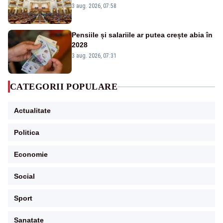
jaloane din PNRR
3 aug. 2026, 07:58
Pensiile și salariile ar putea crește abia în
2028
3 aug. 2026, 07:31
CATEGORII POPULARE
Actualitate
Politica
Economie
Social
Sport
Sanatate