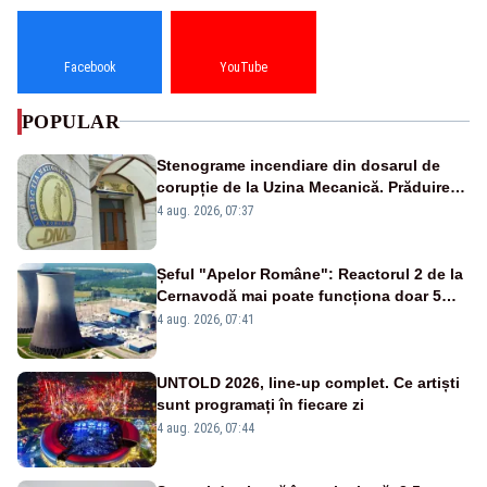
Facebook
YouTube
POPULAR
Stenograme incendiare din dosarul de
corupție de la Uzina Mecanică. Prăduirea
banilor din programul SAFE, interceptată
4 aug. 2026, 07:37
de DNA
Șeful "Apelor Române": Reactorul 2 de la
Cernavodă mai poate funcționa doar 5
zile
4 aug. 2026, 07:41
UNTOLD 2026, line-up complet. Ce artiști
sunt programați în fiecare zi
4 aug. 2026, 07:44