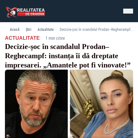
Acasă
Știri
Actualitate
Decizie‑șoc în scandalul Prodan–Reghecampf: instanța îi dă dreptate impresarei. „Amantele pot fi vinovate!”
·
ACTUALITATE
1 min citire
Decizie‑șoc în scandalul Prodan–
Reghecampf: instanța îi dă dreptate
impresarei. „Amantele pot fi vinovate!”