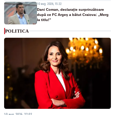
10 aug. 2026, 15:22
Dani Coman, declarație surprinzătoare
după ce FC Argeș a bătut Craiova: „Merg
la titlu!”
POLITICA
10 aug. 2026, 22:02