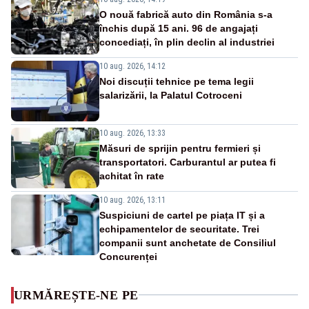
O nouă fabrică auto din România s-a
închis după 15 ani. 96 de angajați
concediați, în plin declin al industriei
10 aug. 2026, 14:12
Noi discuții tehnice pe tema legii
salarizării, la Palatul Cotroceni
10 aug. 2026, 13:33
Măsuri de sprijin pentru fermieri și
transportatori. Carburantul ar putea fi
achitat în rate
10 aug. 2026, 13:11
Suspiciuni de cartel pe piața IT și a
echipamentelor de securitate. Trei
companii sunt anchetate de Consiliul
Concurenței
URMĂREȘTE-NE PE