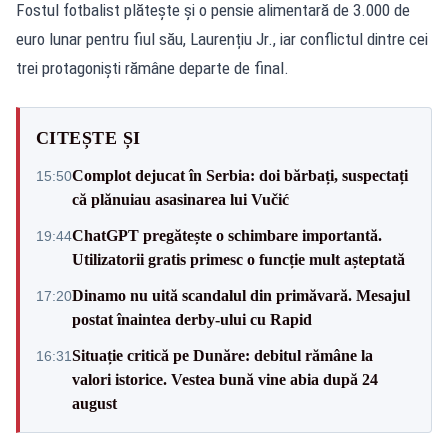
Fostul fotbalist plătește și o pensie alimentară de 3.000 de
euro lunar pentru fiul său, Laurențiu Jr., iar conflictul dintre cei
trei protagoniști rămâne departe de final.
CITEȘTE ȘI
Complot dejucat în Serbia: doi bărbați, suspectați
15:50
că plănuiau asasinarea lui Vučić
ChatGPT pregătește o schimbare importantă.
19:44
Utilizatorii gratis primesc o funcție mult așteptată
Dinamo nu uită scandalul din primăvară. Mesajul
17:20
postat înaintea derby-ului cu Rapid
Situație critică pe Dunăre: debitul rămâne la
16:31
valori istorice. Vestea bună vine abia după 24
august