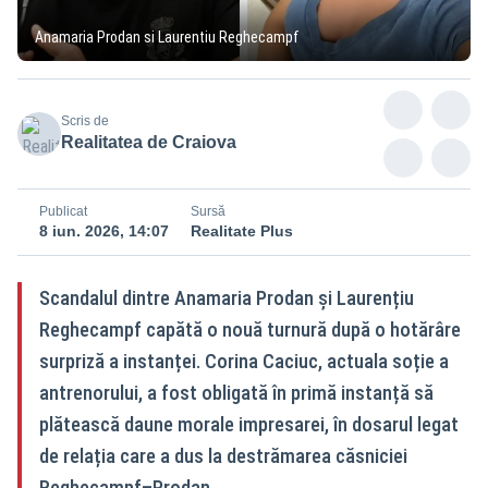
Anamaria Prodan si Laurentiu Reghecampf
Scris de
Realitatea de Craiova
Publicat
Sursă
8 iun. 2026, 14:07
Realitate Plus
Scandalul dintre Anamaria Prodan și Laurențiu
Reghecampf capătă o nouă turnură după o hotărâre
surpriză a instanței. Corina Caciuc, actuala soție a
antrenorului, a fost obligată în primă instanță să
plătească daune morale impresarei, în dosarul legat
de relația care a dus la destrămarea căsniciei
Reghecampf–Prodan.