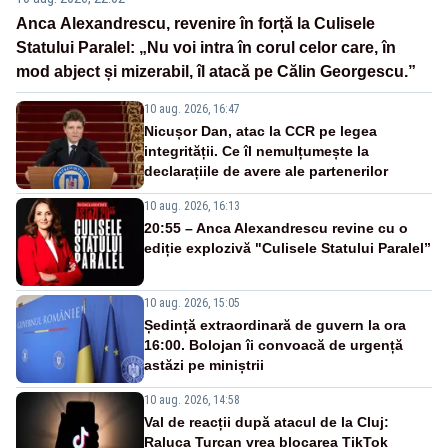
Anca Alexandrescu, revenire în forță la Culisele
Statului Paralel: „Nu voi intra în corul celor care, în
mod abject și mizerabil, îl atacă pe Călin Georgescu.”
10 aug. 2026, 16:47
Nicușor Dan, atac la CCR pe legea
integrității. Ce îl nemulțumește la
declarațiile de avere ale partenerilor
10 aug. 2026, 16:13
20:55 – Anca Alexandrescu revine cu o
ediție explozivă "Culisele Statului Paralel”
10 aug. 2026, 15:05
Ședință extraordinară de guvern la ora
16:00. Bolojan îi convoacă de urgență
astăzi pe miniștrii
10 aug. 2026, 14:58
Val de reacții după atacul de la Cluj:
Raluca Turcan vrea blocarea TikTok