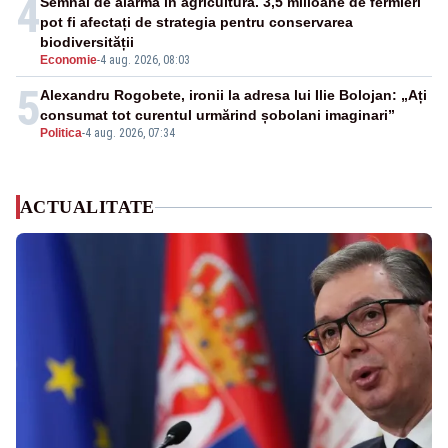
4
Semnal de alarmă în agricultură. 3,5 milioane de fermieri
pot fi afectați de strategia pentru conservarea
biodiversității
Economie
-
4 aug. 2026, 08:03
5
Alexandru Rogobete, ironii la adresa lui Ilie Bolojan: „Ați
consumat tot curentul urmărind șobolani imaginari”
Politica
-
4 aug. 2026, 07:34
ACTUALITATE