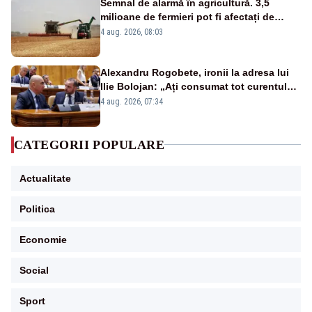
Semnal de alarmă în agricultură. 3,5
milioane de fermieri pot fi afectați de
strategia pentru conservarea
4 aug. 2026, 08:03
biodiversității
Alexandru Rogobete, ironii la adresa lui
Ilie Bolojan: „Ați consumat tot curentul
urmărind șobolani imaginari”
4 aug. 2026, 07:34
CATEGORII POPULARE
Actualitate
Politica
Economie
Social
Sport