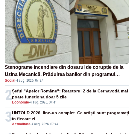
Stenograme incendiare din dosarul de corupție de la
Uzina Mecanică. Prăduirea banilor din programul
Social
·
4 aug. 2026, 07:37
SAFE, interceptată de DNA
2
Șeful "Apelor Române": Reactorul 2 de la Cernavodă mai
poate funcționa doar 5 zile
Economie
-
4 aug. 2026, 07:41
3
UNTOLD 2026, line-up complet. Ce artiști sunt programați
în fiecare zi
Actualitate
-
4 aug. 2026, 07:44