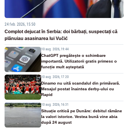
24 feb. 2026, 15:50
Complot dejucat în Serbia: doi bărbați, suspectați că
plănuiau asasinarea lui Vučić
10 aug. 2026, 19:44
ChatGPT pregătește o schimbare
importantă. Utilizatorii gratis primesc o
funcție mult așteptată
10 aug. 2026, 17:20
Dinamo nu uită scandalul din primăvară.
Mesajul postat înaintea derby-ului cu
Rapid
10 aug. 2026, 16:31
Situație critică pe Dunăre: debitul rămâne
la valori istorice. Vestea bună vine abia
după 24 august