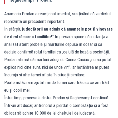
Anamaria Prodan a reacționat imediat, susținând că verdictul
reprezintă un precedent important.
În sfârșit,
judecătorii au admis că amantele pot fi vinovate
de destrămarea familiilor!
” Impresara spune că instanța a
analizat atent probele și mărturiile depuse în dosar și că
decizia confirmă rolul familiei ca „celulă de bază a societății.
Prodan afirmă că martorii aduși de Corina Caciuc „nu au putut
explica nici cine sunt, nici de unde vin”, iar hotărârea ar putea
încuraja și alte femei aflate în situații similare:
Poate astăzi am ajutat mii de femei care trăiesc ce am trăit
eu și copiii mei.
Între timp, procesele dintre Prodan și Reghecampf continuă.
Într-un alt dosar, antrenorul a pierdut o contestație și a fost
obligat să achite 10.000 de lei cheltuieli de judecată.