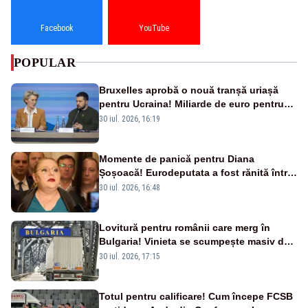
Facebook
YouTube
POPULAR
Bruxelles aprobă o nouă tranșă uriașă
pentru Ucraina! Miliarde de euro pentru
armament și apărare
30 iul. 2026, 16:19
Momente de panică pentru Diana
Șoșoacă! Eurodeputata a fost rănită într-
un accident rutier
30 iul. 2026, 16:48
Lovitură pentru românii care merg în
Bulgaria! Vinieta se scumpește masiv de
la 1 august
30 iul. 2026, 17:15
Totul pentru calificare! Cum începe FCSB