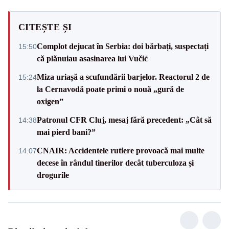
CITEȘTE ȘI
Complot dejucat în Serbia: doi bărbați, suspectați
15:50
că plănuiau asasinarea lui Vučić
Miza uriașă a scufundării barjelor. Reactorul 2 de
15:24
la Cernavodă poate primi o nouă „gură de
oxigen”
Patronul CFR Cluj, mesaj fără precedent: „Cât să
14:38
mai pierd bani?”
CNAIR: Accidentele rutiere provoacă mai multe
14:07
decese în rândul tinerilor decât tuberculoza și
drogurile