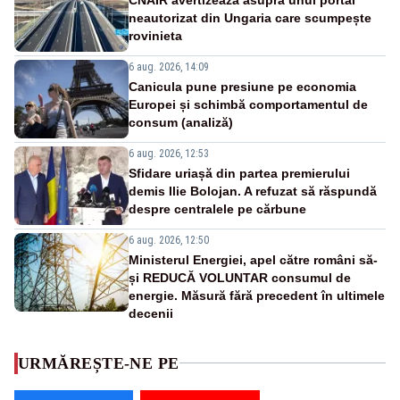
neautorizat din Ungaria care scumpește
rovinieta
6 aug. 2026, 14:09
Canicula pune presiune pe economia
Europei și schimbă comportamentul de
consum (analiză)
6 aug. 2026, 12:53
Sfidare uriașă din partea premierului
demis Ilie Bolojan. A refuzat să răspundă
despre centralele pe cărbune
6 aug. 2026, 12:50
Ministerul Energiei, apel către români să-
și REDUCĂ VOLUNTAR consumul de
energie. Măsură fără precedent în ultimele
decenii
URMĂREȘTE-NE PE