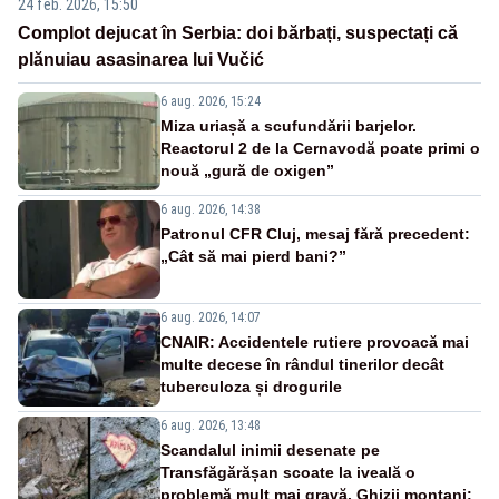
24 feb. 2026, 15:50
Complot dejucat în Serbia: doi bărbați, suspectați că
plănuiau asasinarea lui Vučić
6 aug. 2026, 15:24
Miza uriașă a scufundării barjelor.
Reactorul 2 de la Cernavodă poate primi o
nouă „gură de oxigen”
6 aug. 2026, 14:38
Patronul CFR Cluj, mesaj fără precedent:
„Cât să mai pierd bani?”
6 aug. 2026, 14:07
CNAIR: Accidentele rutiere provoacă mai
multe decese în rândul tinerilor decât
tuberculoza și drogurile
6 aug. 2026, 13:48
Scandalul inimii desenate pe
Transfăgărășan scoate la iveală o
problemă mult mai gravă. Ghizii montani: