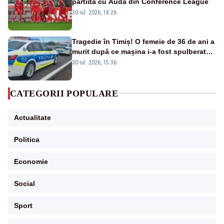
partida cu Auda din Conference League
30 iul. 2026, 18:26
Tragedie în Timiș! O femeie de 36 de ani a
murit după ce mașina i-a fost spulberată
de tren
30 iul. 2026, 15:36
CATEGORII POPULARE
Actualitate
Politica
Economie
Social
Sport