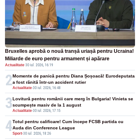
Bruxelles aprobă o nouă tranșă uriașă pentru Ucraina!
Miliarde de euro pentru armament și apărare
Actualitate
·
30 iul. 2026, 16:19
2
Momente de panică pentru Diana Șoșoacă! Eurodeputata
a fost rănită într-un accident rutier
Actualitate
-
30 iul. 2026, 16:48
3
Lovitură pentru românii care merg în Bulgaria! Vinieta se
scumpește masiv de la 1 august
Actualitate
-
30 iul. 2026, 17:15
4
Totul pentru calificare! Cum începe FCSB partida cu
Auda din Conference League
Sport
-
30 iul. 2026, 18:26