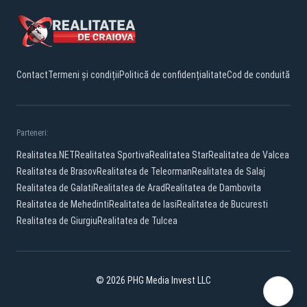
Contact
Termeni și condiții
Politică de confidențialitate
Cod de conduită
Parteneri:
Realitatea.NET
Realitatea Sportiva
Realitatea Star
Realitatea de Valcea
Realitatea de Brasov
Realitatea de Teleorman
Realitatea de Salaj
Realitatea de Galati
Realitatea de Arad
Realitatea de Dambovita
Realitatea de Mehedinti
Realitatea de Iasi
Realitatea de Bucuresti
Realitatea de Giurgiu
Realitatea de Tulcea
© 2026 PHG Media Invest LLC
Facebook
YouTube