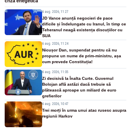
criză enegetică
6 aug. 2026, 11:27
JD Vance anunță negocieri de pace
dificile și îndelungate cu Iranul, în timp ce
Teheranul neagă existența discuțiilor cu
SUA
6 aug. 2026, 11:24
Nicușor Dan, suspendat pentru că nu
propune un nume de prim-ministru, așa
cum prevede Constituția!
6 aug. 2026, 11:05
Zi decisivă la Înalta Curte. Guvernul
Bolojan află astăzi dacă trebuie să
plătească aproape un miliard de euro
grefierilor
6 aug. 2026, 10:47
Trei morți în urma unui atac rusesc asupra
regiunii Harkov