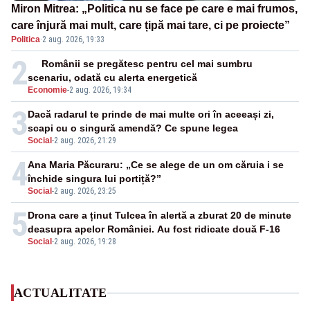
Miron Mitrea: „Politica nu se face pe care e mai frumos,
care înjură mai mult, care țipă mai tare, ci pe proiecte”
Politica
·
2 aug. 2026, 19:33
2
Românii se pregătesc pentru cel mai sumbru
scenariu, odată cu alerta energetică
Economie
-
2 aug. 2026, 19:34
3
Dacă radarul te prinde de mai multe ori în aceeași zi,
scapi cu o singură amendă? Ce spune legea
Social
-
2 aug. 2026, 21:29
4
Ana Maria Păcuraru: „Ce se alege de un om căruia i se
închide singura lui portiță?”
Social
-
2 aug. 2026, 23:25
5
Drona care a ținut Tulcea în alertă a zburat 20 de minute
deasupra apelor României. Au fost ridicate două F-16
Social
-
2 aug. 2026, 19:28
ACTUALITATE