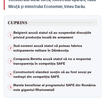
Miruță și ministrului Economiei, Irineu Darău.
CUPRINS
Belgienii acuză statul că au suspendat discuțiile
1
privind producția locală de armament
Sud-coreeni acuză statul că puteau fabrica
2
echipamente militare în Dâmbovița
Compania Beretta acuză statul că nu a respectat
3
transparența în competiția SAFE
Constructorii olandezi susțin că au fost scoși pe
4
nedrept din competiția SAFE
Marele beneficiar al programului SAFE din România
5
este gigantul Rheinmetall