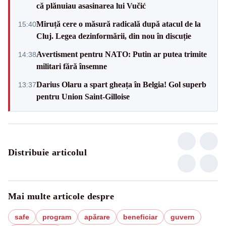
că plănuiau asasinarea lui Vučić
Miruță cere o măsură radicală după atacul de la
15:40
Cluj. Legea dezinformării, din nou în discuție
Avertisment pentru NATO: Putin ar putea trimite
14:38
militari fără însemne
Darius Olaru a spart gheața în Belgia! Gol superb
13:37
pentru Union Saint-Gilloise
Distribuie articolul
Mai multe articole despre
safe
program
apărare
beneficiar
guvern