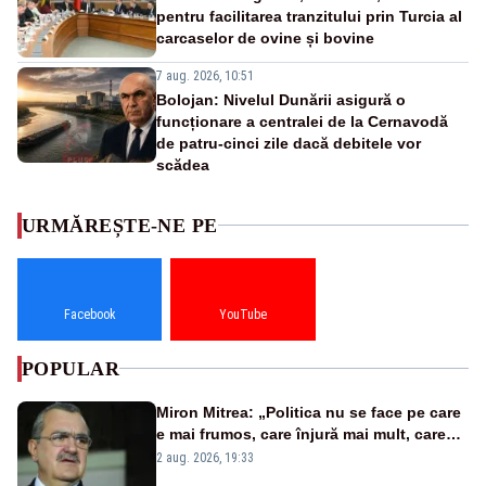
pentru facilitarea tranzitului prin Turcia al
carcaselor de ovine și bovine
7 aug. 2026, 10:51
Bolojan: Nivelul Dunării asigură o
funcționare a centralei de la Cernavodă
de patru-cinci zile dacă debitele vor
scădea
URMĂREȘTE-NE PE
Facebook
YouTube
POPULAR
Miron Mitrea: „Politica nu se face pe care
e mai frumos, care înjură mai mult, care
țipă mai tare, ci pe proiecte”
2 aug. 2026, 19:33