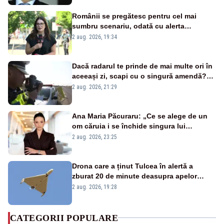
Românii se pregătesc pentru cel mai
sumbru scenariu, odată cu alerta
energetică
2 aug. 2026, 19:34
Dacă radarul te prinde de mai multe ori în
aceeași zi, scapi cu o singură amendă?
Ce spune legea
2 aug. 2026, 21:29
Ana Maria Păcuraru: „Ce se alege de un
om căruia i se închide singura lui
portiță?”
2 aug. 2026, 23:25
Drona care a ținut Tulcea în alertă a
zburat 20 de minute deasupra apelor
României. Au fost ridicate două F-16
2 aug. 2026, 19:28
CATEGORII POPULARE