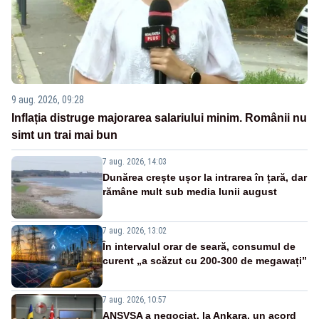
9 aug. 2026, 09:28
Inflația distruge majorarea salariului minim. Românii nu
simt un trai mai bun
7 aug. 2026, 14:03
Dunărea crește ușor la intrarea în țară, dar
rămâne mult sub media lunii august
7 aug. 2026, 13:02
În intervalul orar de seară, consumul de
curent „a scăzut cu 200-300 de megawați”
7 aug. 2026, 10:57
ANSVSA a negociat, la Ankara, un acord