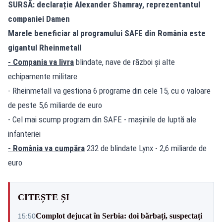
SURSĂ: declarație Alexander Shamray, reprezentantul
companiei Damen
Marele beneficiar al programului SAFE din România este
gigantul Rheinmetall
- Compania va livra
blindate, nave de război și alte
echipamente militare
- Rheinmetall va gestiona 6 programe din cele 15, cu o valoare
de peste 5,6 miliarde de euro
- Cel mai scump program din SAFE - mașinile de luptă ale
infanteriei
- România va cumpăra
232 de blindate Lynx - 2,6 miliarde de
euro
CITEȘTE ȘI
Complot dejucat în Serbia: doi bărbați, suspectați
15:50