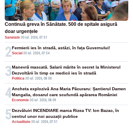
Continuă greva în Sănătate. 500 de spitale asigură
doar urgențele
Sanatate
·
30 iul. 2026, 07:51
2
Fermierii ies în stradă, astăzi, în fața Guvernului!
Social
-
30 iul. 2026, 07:54
3
Manevră mascată. Salarii mărite în secret la Ministerul
Dezvoltării în timp ce medicii ies în stradă
Politica
-
30 iul. 2026, 08:00
4
Ancheta explozivă Ana Maria Păcuraru: Șantierul Damen
Mangalia, dosarul care scufundă apărarea României
Economie
-
30 iul. 2026, 08:09
5
Dezvăluiri INCENDIARE marca Rizea TV: Ion Bazac, în
centrul unor noi acuzații publice
Actualitate
-
30 iul. 2026, 07:51