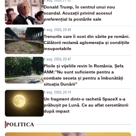
5 aug. 2026, 21:52
Donald Trump, în centrul unui nou
scandal. Acuzații privind accesul
preferențial la postările sale
5 aug. 2026, 20:49
Trenurile care îi scot din sărite pe români.
Călătorii reclamă aglomerația și condițiile
insuportabile
5 aug. 2026, 20:47
Ploile și vijeliile revin în România. Șefa
ANM:”Nu sunt suficiente pentru a
combate seceta și pentru a îmbunătăți
situația Dunării”
5 aug. 2026, 20:19
Un fragment dintr-o rachetă SpaceX s-a
prăbușit pe Lună. Ce au aflat cercetătorii
după impact
POLITICA