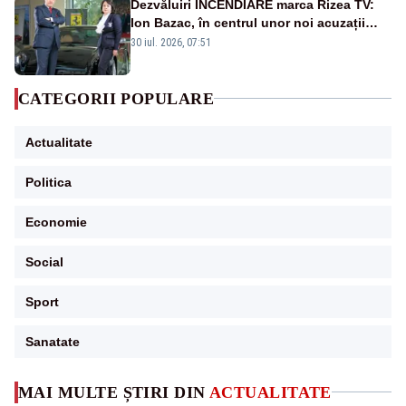
Dezvăluiri INCENDIARE marca Rizea TV:
Ion Bazac, în centrul unor noi acuzații
publice
30 iul. 2026, 07:51
CATEGORII POPULARE
Actualitate
Politica
Economie
Social
Sport
Sanatate
MAI MULTE ȘTIRI DIN
ACTUALITATE