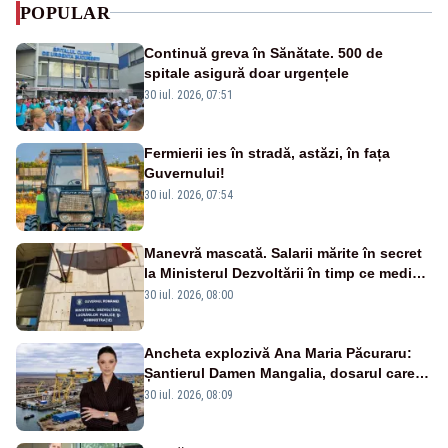
POPULAR
Continuă greva în Sănătate. 500 de
spitale asigură doar urgențele
30 iul. 2026, 07:51
Fermierii ies în stradă, astăzi, în fața
Guvernului!
30 iul. 2026, 07:54
Manevră mascată. Salarii mărite în secret
la Ministerul Dezvoltării în timp ce medicii
ies în stradă
30 iul. 2026, 08:00
Ancheta explozivă Ana Maria Păcuraru:
Șantierul Damen Mangalia, dosarul care
scufundă apărarea României
30 iul. 2026, 08:09