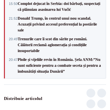
Complot dejucat în Serbia: doi bărbați, suspectați
15:50
că plănuiau asasinarea lui Vučić
Donald Trump, în centrul unui nou scandal.
21:52
Acuzații privind accesul preferențial la postările
sale
Trenurile care îi scot din sărite pe români.
20:49
Călătorii reclamă aglomerația și condițiile
insuportabile
Ploile și vijeliile revin în România. Șefa ANM:”Nu
20:47
sunt suficiente pentru a combate seceta și pentru a
îmbunătăți situația Dunării”
Distribuie articolul