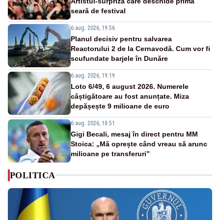
Artistul-surpriză care deschide prima
seară de festival
6 aug. 2026, 19:56
Planul decisiv pentru salvarea
Reactorului 2 de la Cernavodă. Cum vor fi
scufundate barjele în Dunăre
6 aug. 2026, 19:19
Loto 6/49, 6 august 2026. Numerele
câștigătoare au fost anunțate. Miza
depășește 9 milioane de euro
6 aug. 2026, 18:51
Gigi Becali, mesaj în direct pentru MM
Stoica: „Mă oprește când vreau să arunc
milioane pe transferuri”
POLITICA