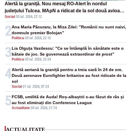
Alertă la graniță. Nou mesaj RO-Alert în nordul
județului Tulcea. MApN a ridicat de la sol două avioane
Social
·
30 iul. 2026, 22:12
F-16
2
Ana Maria Păcuraru, la Miza Zilei: ”Românii nu sunt naivi,
domnule premier Bolojan”
Politica
-
30 iul. 2026, 22:15
3
Lia Olguța Vasilescu: ”Ce se întâmplă în sănătate este o
bătaie de joc. Se guvernează extraordinar de prost”
Politica
-
30 iul. 2026, 23:24
4
Alertă aeriană la graniță pentru a treia oară în 24 de ore.
Două aeronave Eurofighter britanice au fost ridicate de la
sol
Social
-
31 iul. 2026, 07:24
5
FCSB, umilită de Auda! Roș-albaștrii s-au făcut de râs și
au fost eliminați din Conference League
Actualitate
-
30 iul. 2026, 21:14
ACTUALITATE