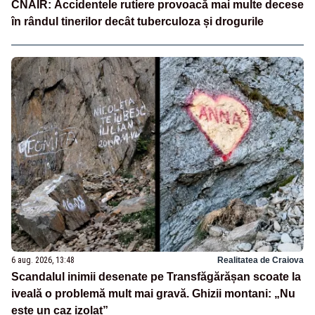
CNAIR: Accidentele rutiere provoacă mai multe decese
în rândul tinerilor decât tuberculoza și drogurile
6 aug. 2026, 13:48
Realitatea de Craiova
Scandalul inimii desenate pe Transfăgărășan scoate la
iveală o problemă mult mai gravă. Ghizii montani: „Nu
este un caz izolat”