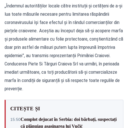
„Îndemnul autorităților locale către instituții și cetățeni de a-și
lua toate măsurile necesare pentru limitarea răspândirii
coronavirusului își face efectul și în rândul comercianților din
piețele craiovene. Aceștia au început deja să-și acopere marfa
și produsele alimentare cu folie protectoare, conștientizând că
doar prin astfel de măsuri putem lupta împreună împotriva
epidemiei”, au transmis reprezentanții Primăriei Craiovei.
Conducerea Piete Si Târguri Craiova Srl va urmări, în perioada
imediat următoare, ca toți producătorii să-și comercializeze
marfa în condiții de siguranță și să respecte toate regulile de
prevenție.
CITEȘTE ȘI
Complot dejucat în Serbia: doi bărbați, suspectați
15:50
că plănuiau asasinarea lui Vučić