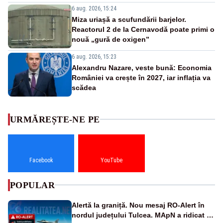
6 aug. 2026, 15:24
Miza uriașă a scufundării barjelor.
Reactorul 2 de la Cernavodă poate primi o
nouă „gură de oxigen”
6 aug. 2026, 15:23
Alexandru Nazare, veste bună: Economia
României va crește în 2027, iar inflația va
scădea
URMĂREȘTE-NE PE
Facebook
YouTube
POPULAR
Alertă la graniță. Nou mesaj RO-Alert în
nordul județului Tulcea. MApN a ridicat de