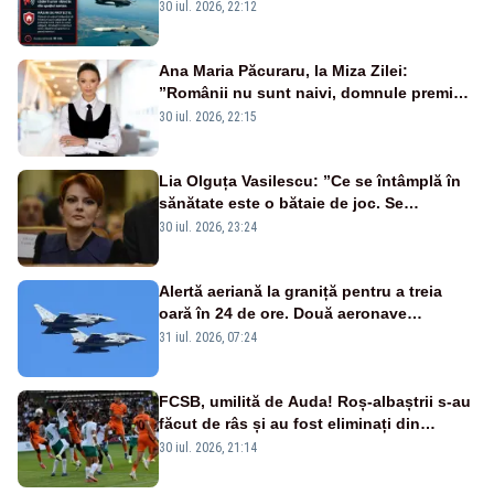
la sol două avioane F-16
30 iul. 2026, 22:12
Ana Maria Păcuraru, la Miza Zilei:
”Românii nu sunt naivi, domnule premier
Bolojan”
30 iul. 2026, 22:15
Lia Olguța Vasilescu: ”Ce se întâmplă în
sănătate este o bătaie de joc. Se
guvernează extraordinar de prost”
30 iul. 2026, 23:24
Alertă aeriană la graniță pentru a treia
oară în 24 de ore. Două aeronave
Eurofighter britanice au fost ridicate de la
31 iul. 2026, 07:24
sol
FCSB, umilită de Auda! Roș-albaștrii s-au
făcut de râs și au fost eliminați din
Conference League
30 iul. 2026, 21:14