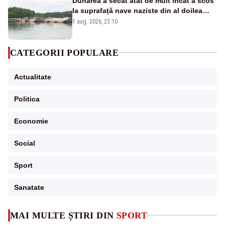
Dunărea a secat atât de mult încât a scos
la suprafață nave naziste din al doilea
război mondial
1 aug. 2026, 23:10
CATEGORII POPULARE
Actualitate
Politica
Economie
Social
Sport
Sanatate
MAI MULTE ȘTIRI DIN
SPORT