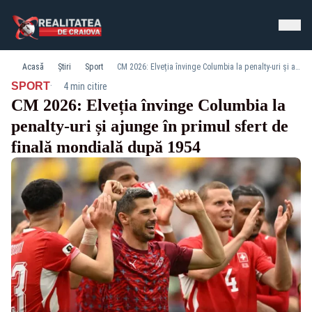
Acasă
Știri
Sport
CM 2026: Elveția învinge Columbia la penalty-uri și ajunge în primul sfert de finală mondială după 1954
·
SPORT
4 min citire
CM 2026: Elveția învinge Columbia la
penalty-uri și ajunge în primul sfert de
finală mondială după 1954