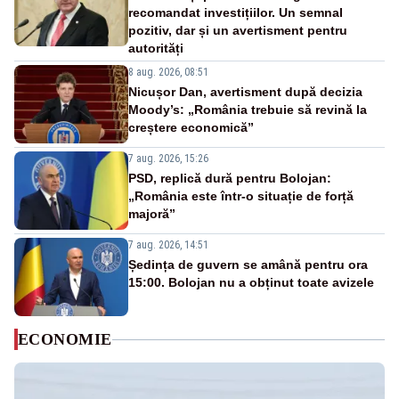
recomandat investițiilor. Un semnal
pozitiv, dar și un avertisment pentru
autorități
8 aug. 2026, 08:51
Nicușor Dan, avertisment după decizia
Moody’s: „România trebuie să revină la
creștere economică”
7 aug. 2026, 15:26
PSD, replică dură pentru Bolojan:
„România este într-o situație de forță
majoră”
7 aug. 2026, 14:51
Ședința de guvern se amână pentru ora
15:00. Bolojan nu a obținut toate avizele
ECONOMIE