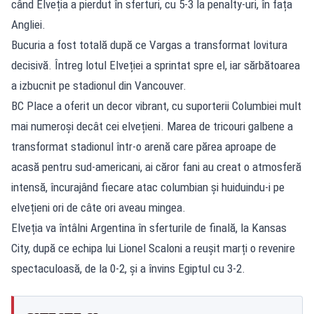
când Elveția a pierdut în sferturi, cu 5-3 la penalty-uri, în fața
Angliei.
Bucuria a fost totală după ce Vargas a transformat lovitura
decisivă. Întreg lotul Elveției a sprintat spre el, iar sărbătoarea
a izbucnit pe stadionul din Vancouver.
BC Place a oferit un decor vibrant, cu suporterii Columbiei mult
mai numeroși decât cei elvețieni. Marea de tricouri galbene a
transformat stadionul într-o arenă care părea aproape de
acasă pentru sud-americani, ai căror fani au creat o atmosferă
intensă, încurajând fiecare atac columbian și huiduindu-i pe
elvețieni ori de câte ori aveau mingea.
Elveția va întâlni Argentina în sferturile de finală, la Kansas
City, după ce
echipa lui Lionel Scaloni a reușit marți o revenire
spectaculoasă, de la 0-2, și a învins Egiptul cu 3-2
.