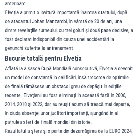
anterioare.
Elveția a primit o lovitură importantă înaintea startului, după
ce atacantul Johan Manzambi, în vârstă de 20 de ani, una
dintre revelațiile turneului, cu trei goluri și două pase decisive, a
fost declarat indisponibil din cauza unei accidentări la
genunchi suferite la antrenament.
Bucurie totală pentru Elveția
Aflată la a șasea Cupă Mondială consecutivă, Elveția a devenit
un model de constanță în calificări, însă trecerea de optimile
de finală rămăsese un obstacol greu de depășit în edițiile
recente. Elvețienii au fost eliminați în această fază în 2006,
2014, 2018 și 2022, dar au reușit acum să treacă mai departe,
în ciuda absenței unor jucători importanți, ajungând în al
patrulea sfert de finală mondial din istorie.
Rezultatul a șters și o parte din dezamăgirea de la EURO 2024,