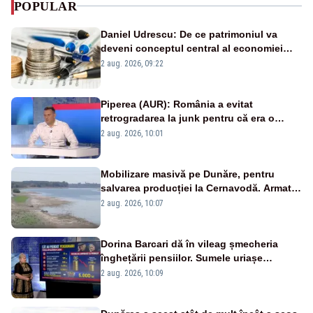
POPULAR
Daniel Udrescu: De ce patrimoniul va
deveni conceptul central al economiei
viitoare?
2 aug. 2026, 09:22
Piperea (AUR): România a evitat
retrogradarea la junk pentru că era o
catastrofă pentru bănci și fondurile de
2 aug. 2026, 10:01
pensii
Mobilizare masivă pe Dunăre, pentru
salvarea producției la Cernavodă. Armata
va detona o stâncă și va devia apa
2 aug. 2026, 10:07
fluviului - IMAGINI AERIENE
Dorina Barcari dă în vileag șmecheria
înghețării pensiilor. Sumele uriașe
pierdute de fiecare român
2 aug. 2026, 10:09