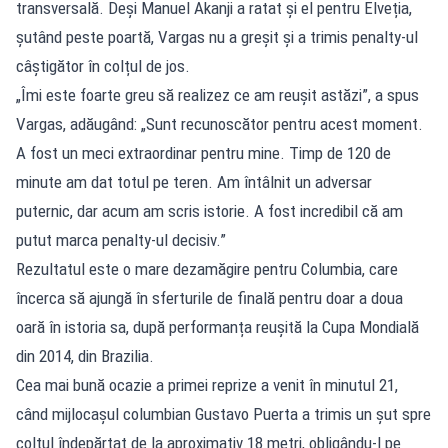
transversală. Deși Manuel Akanji a ratat și el pentru Elveția,
șutând peste poartă, Vargas nu a greșit și a trimis penalty-ul
câștigător în colțul de jos.
„Îmi este foarte greu să realizez ce am reușit astăzi”, a spus
Vargas, adăugând: „Sunt recunoscător pentru acest moment.
A fost un meci extraordinar pentru mine. Timp de 120 de
minute am dat totul pe teren. Am întâlnit un adversar
puternic, dar acum am scris istorie. A fost incredibil că am
putut marca penalty-ul decisiv.”
Rezultatul este o mare dezamăgire pentru Columbia, care
încerca să ajungă în sferturile de finală pentru doar a doua
oară în istoria sa, după performanța reușită la Cupa Mondială
din 2014, din Brazilia.
Cea mai bună ocazie a primei reprize a venit în minutul 21,
când mijlocașul columbian Gustavo Puerta a trimis un șut spre
colțul îndepărtat de la aproximativ 18 metri, obligându-l pe