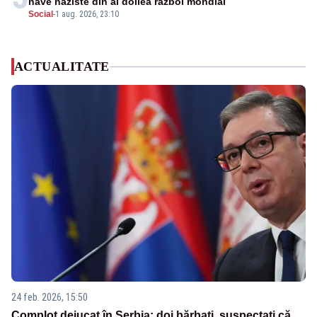
nave naziste din al doilea război mondial
Social
-
1 aug. 2026, 23:10
ACTUALITATE
24 feb. 2026, 15:50
Complot dejucat în Serbia: doi bărbați, suspectați că