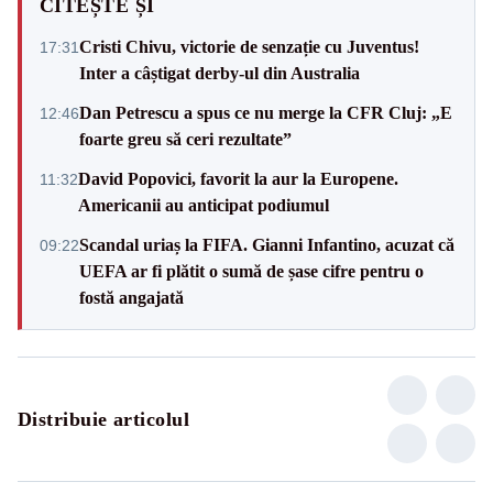
CITEȘTE ȘI
Cristi Chivu, victorie de senzație cu Juventus!
17:31
Inter a câștigat derby-ul din Australia
Dan Petrescu a spus ce nu merge la CFR Cluj: „E
12:46
foarte greu să ceri rezultate”
David Popovici, favorit la aur la Europene.
11:32
Americanii au anticipat podiumul
Scandal uriaș la FIFA. Gianni Infantino, acuzat că
09:22
UEFA ar fi plătit o sumă de șase cifre pentru o
fostă angajată
Distribuie articolul