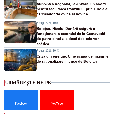
ANSVSA a negociat, la Ankara, un acord
pentru facilitarea tranzitului prin Turcia al
carcaselor de ovine și bovine
7 aug. 2026, 10:51
Bolojan: Nivelul Dunării asigură o
funcționare a centralei de la Cernavodă
de patru-cinci zile dacă debitele vor
scădea
7 aug. 2026, 10:43
Criza din energie. Cine scapă de măsurile
de raționalizare impuse de Bolojan
URMĂREȘTE-NE PE
Facebook
YouTube