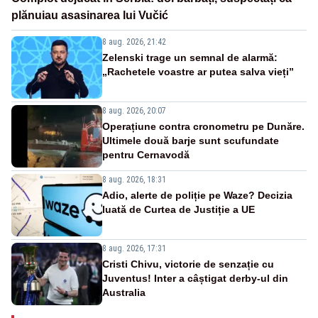
plănuiau asasinarea lui Vučić
8 aug. 2026, 21:42
Zelenski trage un semnal de alarmă:
„Rachetele voastre ar putea salva vieți”
8 aug. 2026, 20:07
Operațiune contra cronometru pe Dunăre.
Ultimele două barje sunt scufundate
pentru Cernavodă
8 aug. 2026, 18:31
Adio, alerte de poliție pe Waze? Decizia
luată de Curtea de Justiție a UE
8 aug. 2026, 17:31
Cristi Chivu, victorie de senzație cu
Juventus! Inter a câștigat derby-ul din
Australia