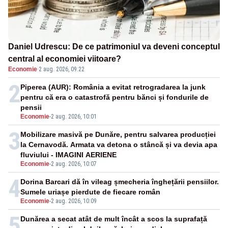
Daniel Udrescu: De ce patrimoniul va deveni conceptul
central al economiei viitoare?
Economie
·
2 aug. 2026, 09:22
2
Piperea (AUR): România a evitat retrogradarea la junk
pentru că era o catastrofă pentru bănci și fondurile de
pensii
Economie
-
2 aug. 2026, 10:01
3
Mobilizare masivă pe Dunăre, pentru salvarea producției
la Cernavodă. Armata va detona o stâncă și va devia apa
fluviului - IMAGINI AERIENE
Economie
-
2 aug. 2026, 10:07
4
Dorina Barcari dă în vileag șmecheria înghețării pensiilor.
Sumele uriașe pierdute de fiecare român
Economie
-
2 aug. 2026, 10:09
5
Dunărea a secat atât de mult încât a scos la suprafață