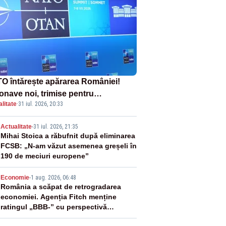
O întărește apărarea României!
onave noi, trimise pentru
litate
·
31 iul. 2026, 20:33
erceptarea și distrugerea dronelor
2
Actualitate
-
31 iul. 2026, 21:35
Mihai Stoica a răbufnit după eliminarea
FCSB: „N-am văzut asemenea greșeli în
190 de meciuri europene”
3
Economie
-
1 aug. 2026, 06:48
România a scăpat de retrogradarea
economiei. Agenția Fitch menține
ratingul „BBB-” cu perspectivă
negativă