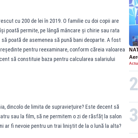
escut cu 200 de lei în 2019. O familie cu doi copii are
își poată permite, pe lângă mâncare și chirie sau rata
 dar să poată de asemenea să pună bani deoparte. A fost
 președinte pentru reexaminare, conform căreia valoarea
NAT
Aer
cent să constituie baza pentru calcularea salariului
Actua
int
a, dincolo de limita de supraviețuire? Este decent să
atru sau la film, să ne permitem o zi de răsfăț la salon
r fi nevoie pentru un trai liniștit de la o lună la alta?