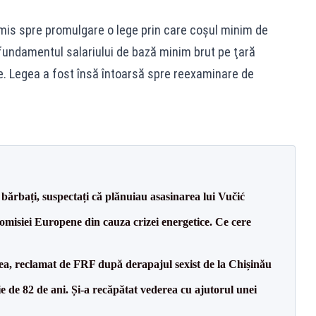
mis spre promulgare o lege prin care coşul minim de
fundamentul salariului de bază minim brut pe ţară
iale. Legea a fost însă întoarsă spre reexaminare de
bărbați, suspectați că plănuiau asasinarea lui Vučić
isiei Europene din cauza crizei energetice. Ce cere
a, reclamat de FRF după derapajul sexist de la Chișinău
 de 82 de ani. Și-a recăpătat vederea cu ajutorul unei