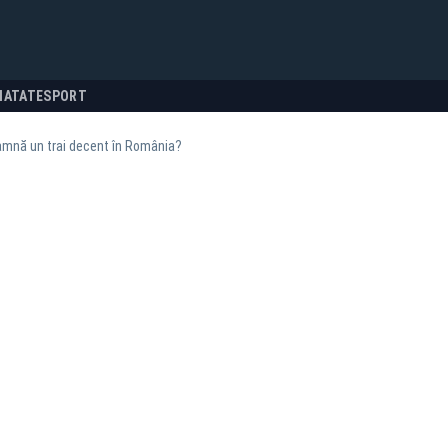
NATATE
SPORT
amnă un trai decent în România?