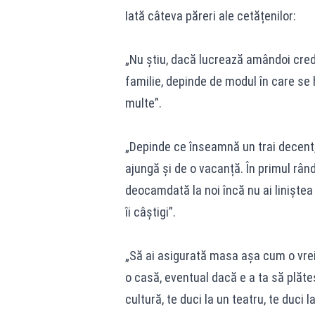
Iată câteva păreri ale cetățenilor:
„Nu știu, dacă lucrează amândoi cred 
familie, depinde de modul în care se
multe”.
„Depinde ce înseamnă un trai decent, 
ajungă și de o vacanță. În primul rând,
deocamdată la noi încă nu ai liniștea 
îi câștigi”.
„Să ai asigurată masa așa cum o vrei, 
o casă, eventual dacă e a ta să plăteș
cultură, te duci la un teatru, te duci l