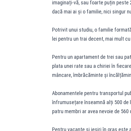
imaginați-vă, sau foarte puțin peste 2
dacă mai ai și o familie, nici singur nu
Potrivit unui studiu, o familie format
lei pentru un trai decent, mai mult cu
Pentru un apartament de trei sau pat
plata unei rate sau a chiriei în fiecare
mâncare, îmbrăcăminte și încălțămint
Abonamentele pentru transportul public
înfrumusețare înseamnă alți 500 de lei
patru membri ar avea nevoie de 560 d
Pentru vacanțe și ieșiri în oraș este 