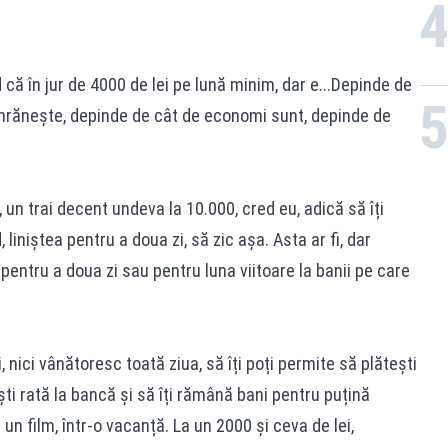
că în jur de 4000 de lei pe lună minim, dar e...Depinde de
 hrănește, depinde de cât de economi sunt, depinde de
un trai decent undeva la 10.000, cred eu, adică să îți
 liniștea pentru a doua zi, să zic așa. Asta ar fi, dar
pentru a doua zi sau pentru luna viitoare la banii pe care
nici vânătoresc toată ziua, să îți poți permite să plătești
ti rată la bancă și să îți rămână bani pentru puțină
a un film, într-o vacanță. La un 2000 și ceva de lei,