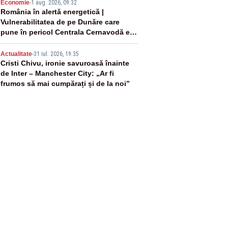
4
Economie
-
1 aug. 2026, 09:32
România în alertă energetică |
Vulnerabilitatea de pe Dunăre care
pune în pericol Centrala Cernavodă era
cunoscută de pe vremea lui Ceaușescu
5
Actualitate
-
31 iul. 2026, 19:35
Cristi Chivu, ironie savuroasă înainte
de Inter – Manchester City: „Ar fi
frumos să mai cumpărați și de la noi”