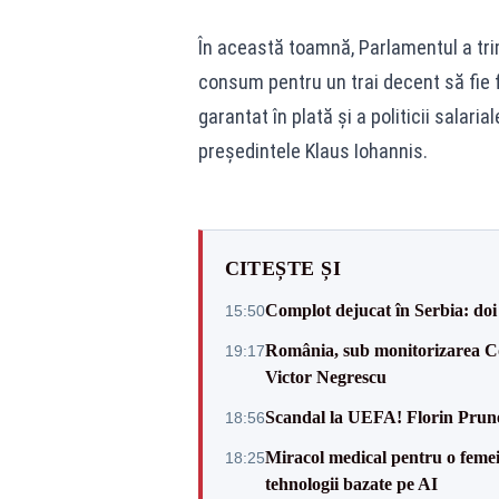
În această toamnă, Parlamentul a tri
consum pentru un trai decent să fie 
garantat în plată şi a politicii salar
președintele Klaus Iohannis.
CITEȘTE ȘI
Complot dejucat în Serbia: doi 
15:50
România, sub monitorizarea Com
19:17
Victor Negrescu
Scandal la UEFA! Florin Prune
18:56
Miracol medical pentru o femeie
18:25
tehnologii bazate pe AI