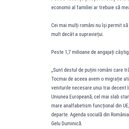
economii al familiei ar trebuie să me
Cei mai mulți români nu își permit să 
mult decât a supraviețui.
Peste 1,7 milioane de angajați câști
„Sunt destul de puțini români care tr
Tocmai de aceea avem o migrație atâ
veniturile necesare unui trai decent 
Uniunea Europeană, cel mai slab stand
mare analfabetism funcțional din UE
departe. Agenda socială din România 
Gelu Duminică.