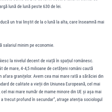
argă lună de lună peste 630 de lei.
ducă un trai linștit de la o lună la alta, care înseamnă mai
gă salariul minim pe economie.
ăiesc la nivelul decent de viață în spațiul românesc.
t de mare, 4-4,5 milioane de cetățeni români caută
în afara granițelor. Avem cea mai mare rată a sărăciei din
ard de calitate a vieții din Uniunea Europeană, cel mai
, cel mai mare număr de mame minore din UE și așa mai
a trecut profund în secundar”, atrage atenția sociologul