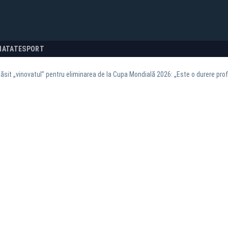
NATATE
SPORT
 găsit „vinovatul” pentru eliminarea de la Cupa Mondială 2026: „Este o durere pr