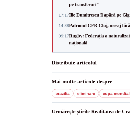
pe transferuri”
Ilie Dumitrescu îl apără pe Gi
17:17
Patronul CFR Cluj, mesaj fără
14:38
Rugby: Federația a naturalizat 
09:17
națională
Distribuie articolul
Mai multe articole despre
brazilia
eliminare
cupa mondial
Urmărește știrile Realitatea de Cr