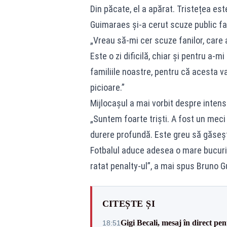
Din păcate, el a apărat. Tristețea es
Guimaraes și-a cerut scuze public fan
„Vreau să-mi cer scuze fanilor, care 
Este o zi dificilă, chiar și pentru a
familiile noastre, pentru că acesta 
picioare.”
Mijlocașul a mai vorbit despre inten
„Suntem foarte triști. A fost un meci
durere profundă. Este greu să găseșt
Fotbalul aduce adesea o mare bucuri
ratat penalty-ul”, a mai spus Bruno G
CITEȘTE ȘI
Gigi Becali, mesaj în direct p
18:51