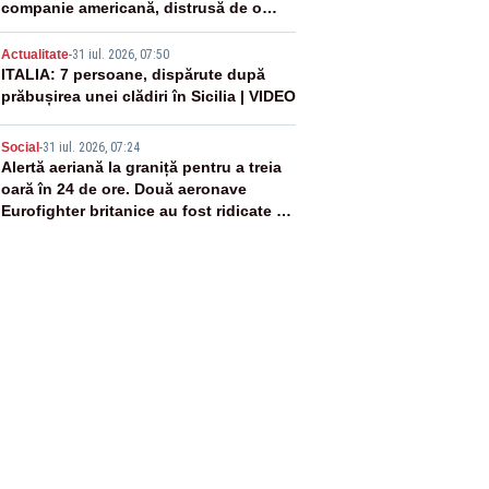
companie americană, distrusă de o
rachetă rusească
4
Actualitate
-
31 iul. 2026, 07:50
ITALIA: 7 persoane, dispărute după
prăbușirea unei clădiri în Sicilia | VIDEO
5
Social
-
31 iul. 2026, 07:24
Alertă aeriană la graniță pentru a treia
oară în 24 de ore. Două aeronave
Eurofighter britanice au fost ridicate de
la sol