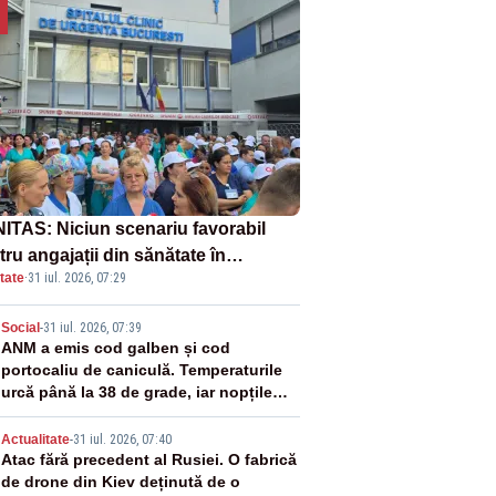
ITAS: Niciun scenariu favorabil
ru angajații din sănătate în
tate
·
31 iul. 2026, 07:29
ectul Legii salarizării
2
Social
-
31 iul. 2026, 07:39
ANM a emis cod galben și cod
portocaliu de caniculă. Temperaturile
urcă până la 38 de grade, iar nopțile
devin tropicale
3
Actualitate
-
31 iul. 2026, 07:40
Atac fără precedent al Rusiei. O fabrică
de drone din Kiev deținută de o