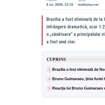
Publicat
Sursă
6 iul. 2026, 13:15
realitatea.net
Brazilia a fost eliminată de la
înfrângere dramatică, scor 1-2,
o „vânătoare” a principalului v
a fost unul clar.
CUPRINS
Brazilia a fost eliminată de N
1
Bruno Guimaraes, ținta furiei f
2
Reacția lui Bruno Guimaraes 
3