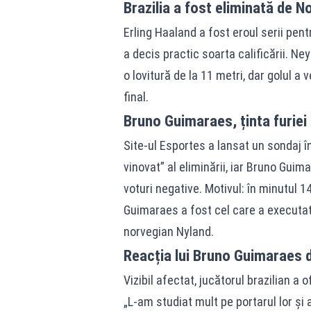
Brazilia a fost eliminată de 
Erling Haaland a fost eroul serii pen
a decis practic soarta calificării. N
o lovitură de la 11 metri, dar golul a
final.
Bruno Guimaraes, ținta furiei f
Site-ul Esportes a lansat un sondaj î
vinovat” al eliminării, iar Bruno Guim
voturi negative. Motivul: în minutul 14
Guimaraes a fost cel care a executat 
norvegian Nyland.
Reacția lui Bruno Guimaraes 
Vizibil afectat, jucătorul brazilian a 
„L-am studiat mult pe portarul lor și