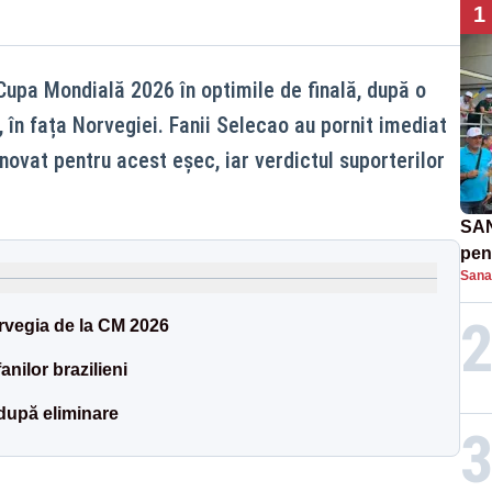
1
 Cupa Mondială 2026 în optimile de finală, după o
 în fața Norvegiei. Fanii Selecao au pornit imediat
inovat pentru acest eșec, iar verdictul suporterilor
SAN
pent
Sana
proi
orvegia de la CM 2026
anilor brazilieni
după eliminare