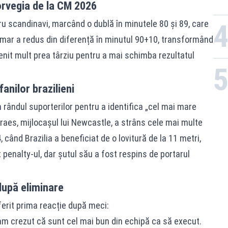
Norvegia de la CM 2026
tru scandinavi, marcând o dublă în minutele 80 și 89, care
eymar a redus din diferență în minutul 90+10, transformând
 venit mult prea târziu pentru a mai schimba rezultatul
anilor brazilieni
n rândul suporterilor pentru a identifica „cel mai mare
araes, mijlocașul lui Newcastle, a strâns cele mai multe
, când Brazilia a beneficiat de o lovitură de la 11 metri,
penalty-ul, dar șutul său a fost respins de portarul
după eliminare
oferit prima reacție după meci:
 am crezut că sunt cel mai bun din echipă ca să execut.