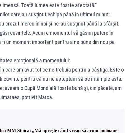
te imensă. Toată lumea este foarte afectată.”
ilor care au susținut echipa până în ultimul minut:
au crezut mereu în noi și ne-au susținut până la sfârșit.
-mi găsi cuvintele. Acum e momentul să găsim putere în
va fi un moment important pentru a ne pune din nou pe
sitatea emoțională a momentului:
 în care am avut tot ce ne trebuia pentru a câștiga. Este o
i cuvinte pentru că nu ne așteptam să se întâmple asta.
e; aveam o Cupă Mondială foarte bună și, din păcate, am
uimaraes, potrivit Marca.
entru MM Stoica: „Mă oprește când vreau să arunc milioane