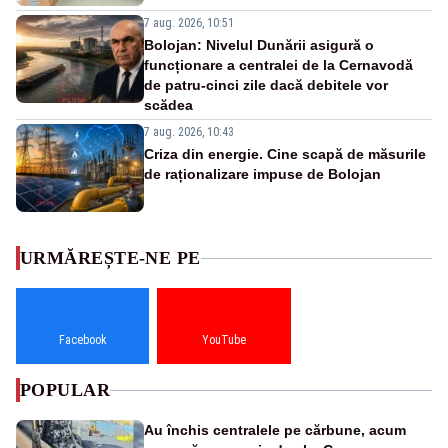
7 aug. 2026, 10:51
Bolojan: Nivelul Dunării asigură o
funcționare a centralei de la Cernavodă
de patru-cinci zile dacă debitele vor
scădea
7 aug. 2026, 10:43
Criza din energie. Cine scapă de măsurile
de raționalizare impuse de Bolojan
URMĂREȘTE-NE PE
Facebook
YouTube
POPULAR
Au închis centralele pe cărbune, acum