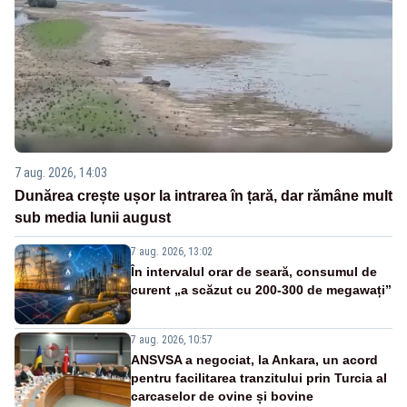
7 aug. 2026, 14:03
Dunărea crește ușor la intrarea în țară, dar rămâne mult
sub media lunii august
7 aug. 2026, 13:02
În intervalul orar de seară, consumul de
curent „a scăzut cu 200-300 de megawați”
7 aug. 2026, 10:57
ANSVSA a negociat, la Ankara, un acord
pentru facilitarea tranzitului prin Turcia al
carcaselor de ovine și bovine