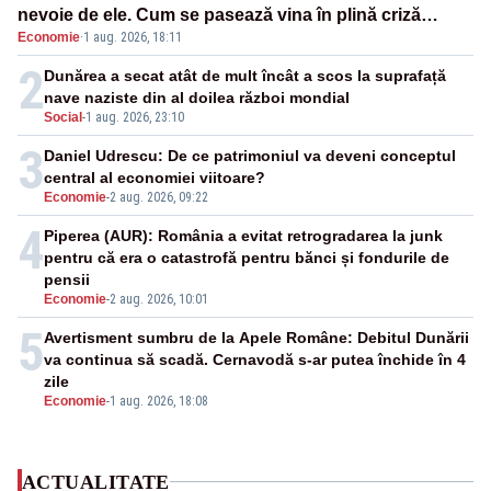
nevoie de ele. Cum se pasează vina în plină criză
Economie
·
1 aug. 2026, 18:11
energetică
2
Dunărea a secat atât de mult încât a scos la suprafață
nave naziste din al doilea război mondial
Social
-
1 aug. 2026, 23:10
3
Daniel Udrescu: De ce patrimoniul va deveni conceptul
central al economiei viitoare?
Economie
-
2 aug. 2026, 09:22
4
Piperea (AUR): România a evitat retrogradarea la junk
pentru că era o catastrofă pentru bănci și fondurile de
pensii
Economie
-
2 aug. 2026, 10:01
5
Avertisment sumbru de la Apele Române: Debitul Dunării
va continua să scadă. Cernavodă s-ar putea închide în 4
zile
Economie
-
1 aug. 2026, 18:08
ACTUALITATE