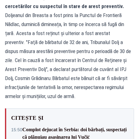
cercetărilor cu suspectul în stare de arest preventiv.
Doljeanul din Breasta a fost prins la Punctul de Frontieră
Nădlac, duminică dimineața, în timp ce încerca să fugă din
țară. Acesta a fost reținut și ulterior a fost arestat
preventiv. "Faţă de bărbatul de 32 de ani, Tribunalul Dolj a
dispus măsura arestării preventive pentru o perioadă de 30 de
zile. Cel în cauză a fost încarcerat în Centrul de Reţinere şi
Arest Preventiv Dolj", a declarat purtătorul de cuvânt al IPJ
Dolj, Cosmin Grădinaru.Bărbatul este bănuit că ar fi săvârşit
infracţiunile de tentativă la omor, nerespectarea regimului
armelor și munițiilor, uzul de armă.
CITEȘTE ȘI
Complot dejucat în Serbia: doi bărbați, suspectați
15:50
că plănuiau asasinarea lui Vučić