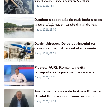
spun că au nevoie de ele. Cum se
pasează vina în plină criză energetică
1 aug. 2026, 18:11
Dunărea a secat atât de mult încât a scos
la suprafață nave naziste din al doilea
război mondial
1 aug. 2026, 23:10
Daniel Udrescu: De ce patrimoniul va
deveni conceptul central al economiei
viitoare?
2 aug. 2026, 09:22
Piperea (AUR): România a evitat
retrogradarea la junk pentru că era o
catastrofă pentru bănci și fondurile de
2 aug. 2026, 10:01
pensii
Avertisment sumbru de la Apele Române:
Debitul Dunării va continua să scadă.
Cernavodă s-ar putea închide în 4 zile
1 aug. 2026, 18:08