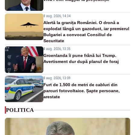
8 aug. 2026, 14:34
Alertă la granița României. O dronă a
explodat lângă un gazoduct, iar premierul
Bulgariei a convocat Consiliul de
Securitate
8 aug. 2026, 13:35
Groenlanda îi pune frână lui Trump.
Avertisment dur după planul de foraj
8 aug. 2026, 13:09
Furt de 1.500 de metri de cabluri din
parcuri fotovoltaice. Șapte persoane,
arestate
POLITICA