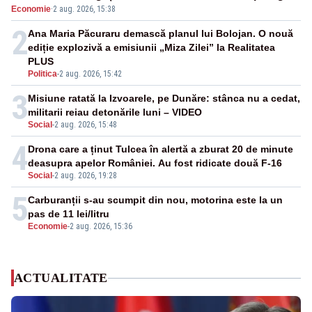
Economie
·
2 aug. 2026, 15:38
2
Ana Maria Păcuraru demască planul lui Bolojan. O nouă
ediție explozivă a emisiunii „Miza Zilei” la Realitatea
PLUS
Politica
-
2 aug. 2026, 15:42
3
Misiune ratată la Izvoarele, pe Dunăre: stânca nu a cedat,
militarii reiau detonările luni – VIDEO
Social
-
2 aug. 2026, 15:48
4
Drona care a ținut Tulcea în alertă a zburat 20 de minute
deasupra apelor României. Au fost ridicate două F-16
Social
-
2 aug. 2026, 19:28
5
Carburanții s-au scumpit din nou, motorina este la un
pas de 11 lei/litru
Economie
-
2 aug. 2026, 15:36
ACTUALITATE