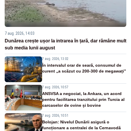
7 aug. 2026, 14:03
Dunărea crește ușor la intrarea în țară, dar rămâne mult
sub media lunii august
7 aug. 2026, 13:02
În intervalul orar de seară, consumul de
curent „a scăzut cu 200-300 de megawați”
7 aug. 2026, 10:57
ANSVSA a negociat, la Ankara, un acord
pentru facilitarea tranzitului prin Turcia al
carcaselor de ovine și bovine
7 aug. 2026, 10:51
Bolojan: Nivelul Dunării asigură o
funcționare a centralei de la Cernavodă