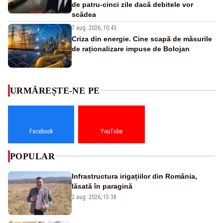
de patru-cinci zile dacă debitele vor
scădea
7 aug. 2026, 10:43
Criza din energie. Cine scapă de măsurile
de raționalizare impuse de Bolojan
URMĂREȘTE-NE PE
Facebook
YouTube
POPULAR
Infrastructura irigațiilor din România,
lăsată în paragină
2 aug. 2026, 15:38