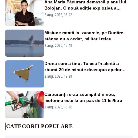
Ana Maria Păcuraru demască planul lui
Bolojan. O nouă ediție explozivă a
emisiunii „Miza Zilei” la Realitatea PLUS
2 aug. 2026, 15:42
Misiune ratată la Izvoarele, pe Dunăre:
stânca nu a cedat, militarii reiau
detonările luni – VIDEO
2 aug. 2026, 15:48
Drona care a ținut Tulcea în alertă a
zburat 20 de minute deasupra apelor
României. Au fost ridicate două F-16
2 aug. 2026, 19:28
Carburanții s-au scumpit din nou,
motorina este la un pas de 11 lei/litru
2 aug. 2026, 15:36
CATEGORII POPULARE