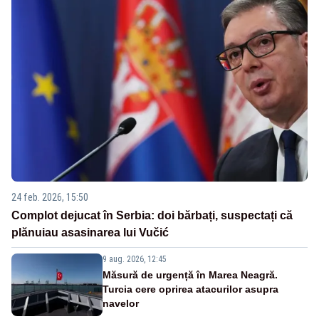
24 feb. 2026, 15:50
Complot dejucat în Serbia: doi bărbați, suspectați că
plănuiau asasinarea lui Vučić
9 aug. 2026, 12:45
Măsură de urgență în Marea Neagră.
Turcia cere oprirea atacurilor asupra
navelor