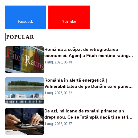
Facebook
YouTube
POPULAR
România a scăpat de retrogradarea
economiei. Agenția Fitch menține ratingul
„BBB-” cu perspectivă negativă
1 aug. 2026, 06:48
România în alertă energetică |
Vulnerabilitatea de pe Dunăre care pune
în pericol Centrala Cernavodă era
1 aug. 2026, 09:32
cunoscută de pe vremea lui Ceaușescu
De azi, milioane de români primesc un
drept nou. Ce se întâmplă dacă ți se strică
un produs
1 aug. 2026, 09:37