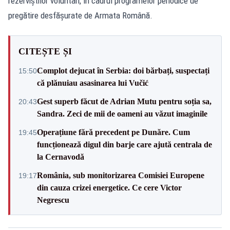
rezerviștilor voluntari, în cadrul programelor periodice de
pregătire desfășurate de Armata Română.
CITEȘTE ȘI
Complot dejucat în Serbia: doi bărbați, suspectați
15:50
că plănuiau asasinarea lui Vučić
Gest superb făcut de Adrian Mutu pentru soția sa,
20:43
Sandra. Zeci de mii de oameni au văzut imaginile
Operațiune fără precedent pe Dunăre. Cum
19:45
funcționează digul din barje care ajută centrala de
la Cernavodă
România, sub monitorizarea Comisiei Europene
19:17
din cauza crizei energetice. Ce cere Victor
Negrescu