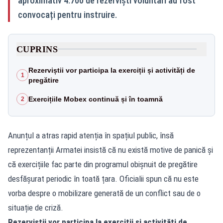
aproximativ 4.700 de rezerviști voluntari au fost
convocați pentru instruire.
CUPRINS
Rezerviștii vor participa la exerciții și activități de
1
pregătire
Exercițiile Mobex continuă și în toamnă
2
Anunțul a atras rapid atenția în spațiul public, însă
reprezentanții Armatei insistă că nu există motive de panică și
că exercițiile fac parte din programul obișnuit de pregătire
desfășurat periodic în toată țara. Oficialii spun că nu este
vorba despre o mobilizare generată de un conflict sau de o
situație de criză.
Rezerviștii vor participa la exerciții și activități de