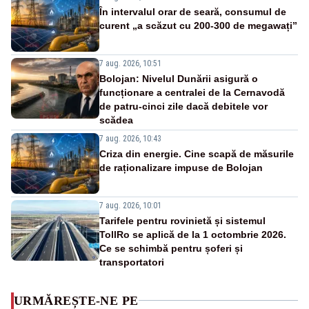
În intervalul orar de seară, consumul de
curent „a scăzut cu 200-300 de megawați”
7 aug. 2026, 10:51
Bolojan: Nivelul Dunării asigură o
funcționare a centralei de la Cernavodă
de patru-cinci zile dacă debitele vor
scădea
7 aug. 2026, 10:43
Criza din energie. Cine scapă de măsurile
de raționalizare impuse de Bolojan
7 aug. 2026, 10:01
Tarifele pentru rovinietă și sistemul
TollRo se aplică de la 1 octombrie 2026.
Ce se schimbă pentru șoferi și
transportatori
URMĂREȘTE-NE PE