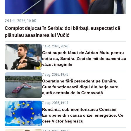
24 feb. 2026, 15:50
Complot dejucat în Serbia: doi bărbați, suspectați că
plănuiau asasinarea lui Vučić
7 aug. 2026, 20:43
Gest superb făcut de Adrian Mutu pentru
soția sa, Sandra. Zeci de mii de oameni au
văzut imaginile
7 aug. 2026, 19:45
Operațiune fără precedent pe Dunăre.
Cum funcționează digul din barje care
ajută centrala de la Cernavodă
7 aug. 2026, 19:17
România, sub monitorizarea Comisiei
Europene din cauza crizei energetice. Ce
cere Victor Negrescu