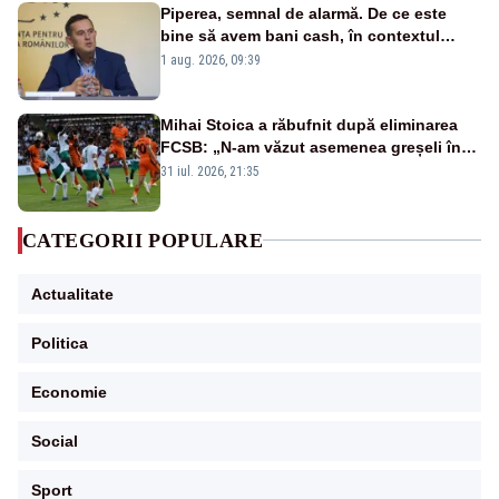
Piperea, semnal de alarmă. De ce este
bine să avem bani cash, în contextul
alertei energetice?
1 aug. 2026, 09:39
Mihai Stoica a răbufnit după eliminarea
FCSB: „N-am văzut asemenea greșeli în
190 de meciuri europene”
31 iul. 2026, 21:35
CATEGORII POPULARE
Actualitate
Politica
Economie
Social
Sport