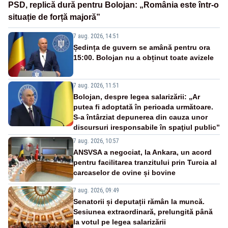
PSD, replică dură pentru Bolojan: „România este într-o
situație de forță majoră”
7 aug. 2026, 14:51
Ședința de guvern se amână pentru ora
15:00. Bolojan nu a obținut toate avizele
7 aug. 2026, 11:51
Bolojan, despre legea salarizării: „Ar
putea fi adoptată în perioada următoare.
S-a întârziat depunerea din cauza unor
discursuri iresponsabile în spaţiul public”
7 aug. 2026, 10:57
ANSVSA a negociat, la Ankara, un acord
pentru facilitarea tranzitului prin Turcia al
carcaselor de ovine și bovine
7 aug. 2026, 09:49
Senatorii și deputații rămân la muncă.
Sesiunea extraordinară, prelungită până
la votul pe legea salarizării