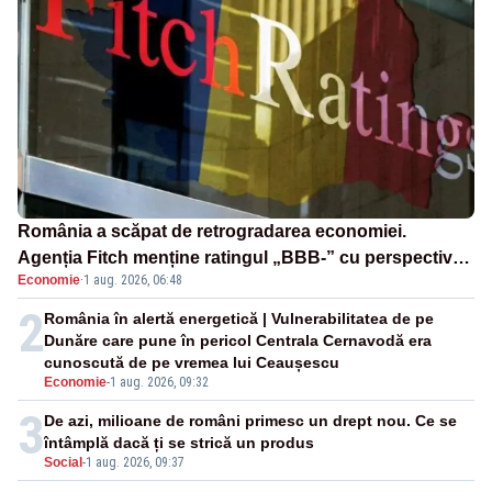
România a scăpat de retrogradarea economiei.
Agenția Fitch menține ratingul „BBB-” cu perspectivă
Economie
·
1 aug. 2026, 06:48
negativă
2
România în alertă energetică | Vulnerabilitatea de pe
Dunăre care pune în pericol Centrala Cernavodă era
cunoscută de pe vremea lui Ceaușescu
Economie
-
1 aug. 2026, 09:32
3
De azi, milioane de români primesc un drept nou. Ce se
întâmplă dacă ți se strică un produs
Social
-
1 aug. 2026, 09:37