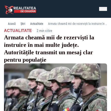
Acasă
Știri
Actualitate
Armata cheamă mii de rezerviști la instruire în mai multe județe. Autoritățile transmit un mesaj clar pentru populație
·
ACTUALITATE
2 min citire
Armata cheamă mii de rezerviști la
instruire în mai multe județe.
Autoritățile transmit un mesaj clar
pentru populație