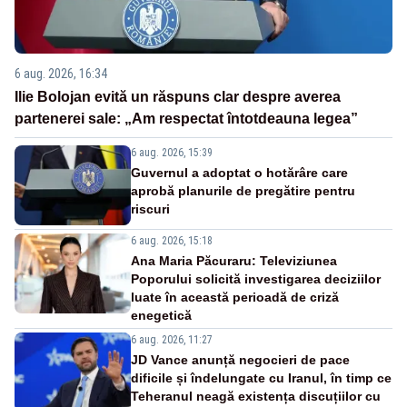
6 aug. 2026, 16:34
Ilie Bolojan evită un răspuns clar despre averea
partenerei sale: „Am respectat întotdeauna legea”
6 aug. 2026, 15:39
Guvernul a adoptat o hotărâre care
aprobă planurile de pregătire pentru
riscuri
6 aug. 2026, 15:18
Ana Maria Păcuraru: Televiziunea
Poporului solicită investigarea deciziilor
luate în această perioadă de criză
enegetică
6 aug. 2026, 11:27
JD Vance anunță negocieri de pace
dificile și îndelungate cu Iranul, în timp ce
Teheranul neagă existența discuțiilor cu