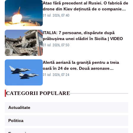
Atac fără precedent al Rusiei. O fabrică de
drone din Kiev deținută de o companie
americană, distrusă de o rachetă
31 iul. 2026, 07:40
rusească
ITALIA: 7 persoane, dispărute după
prăbușirea unei clădiri în Sicilia | VIDEO
31 iul. 2026, 07:50
Alertă aeriană la graniță pentru a treia
oară în 24 de ore. Două aeronave
Eurofighter britanice au fost ridicate de la
31 iul. 2026, 07:24
sol
CATEGORII POPULARE
Actualitate
Politica