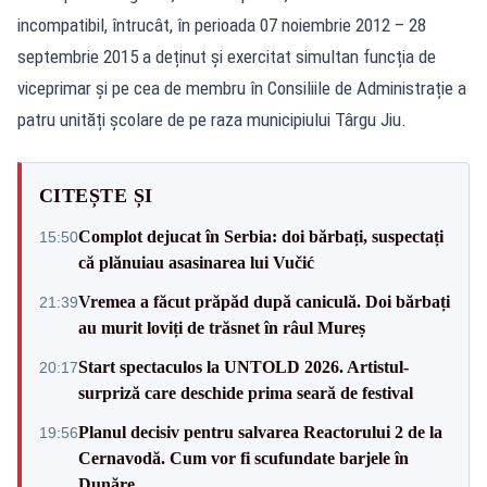
incompatibil, întrucât, în perioada 07 noiembrie 2012 – 28
septembrie 2015 a deținut și exercitat simultan funcția de
viceprimar și pe cea de membru în Consiliile de Administrație a
patru unități școlare de pe raza municipiului Târgu Jiu.
CITEȘTE ȘI
Complot dejucat în Serbia: doi bărbați, suspectați
15:50
că plănuiau asasinarea lui Vučić
Vremea a făcut prăpăd după caniculă. Doi bărbați
21:39
au murit loviți de trăsnet în râul Mureș
Start spectaculos la UNTOLD 2026. Artistul-
20:17
surpriză care deschide prima seară de festival
Planul decisiv pentru salvarea Reactorului 2 de la
19:56
Cernavodă. Cum vor fi scufundate barjele în
Dunăre