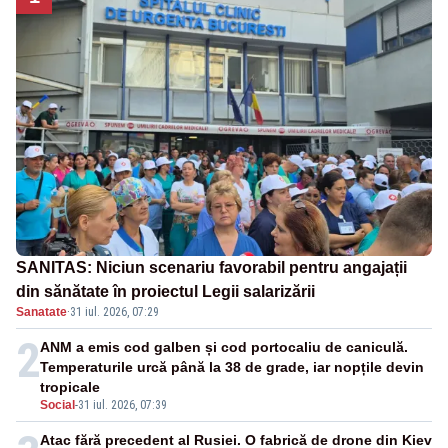
SANITAS: Niciun scenariu favorabil pentru angajații
din sănătate în proiectul Legii salarizării
Sanatate
·
31 iul. 2026, 07:29
2
ANM a emis cod galben și cod portocaliu de caniculă.
Temperaturile urcă până la 38 de grade, iar nopțile devin
tropicale
Social
-
31 iul. 2026, 07:39
Atac fără precedent al Rusiei. O fabrică de drone din Kiev