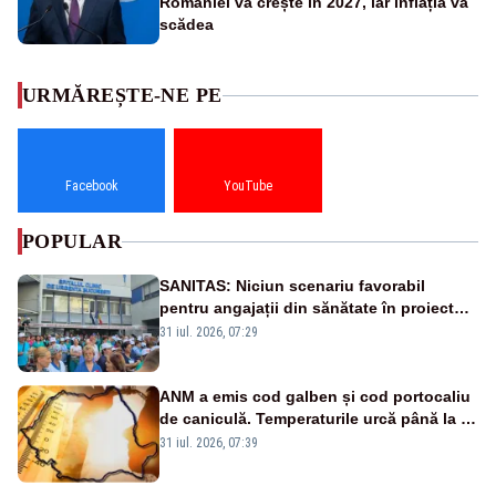
României va crește în 2027, iar inflația va
scădea
URMĂREȘTE-NE PE
Facebook
YouTube
POPULAR
SANITAS: Niciun scenariu favorabil
pentru angajații din sănătate în proiectul
Legii salarizării
31 iul. 2026, 07:29
ANM a emis cod galben și cod portocaliu
de caniculă. Temperaturile urcă până la 38
de grade, iar nopțile devin tropicale
31 iul. 2026, 07:39