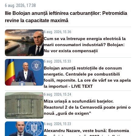
6 aug. 2026, 17:38
Ilie Bolojan anunță ieftinirea carburanților: Petromidia
revine la capacitate maximă
6 aug. 2026, 15:36
Cum se va întrerupe energia electrică la
marii consumatori industriali? Bolojan:
Nu vor exista compensații
6 aug. 2026, 15:33
Bolojan anunță restricțiile de consum
energetic. Centralele pe combustibili
fosili, repornite. La ore de vârf se va apela
la importuri - LIVE TEXT
6 aug. 2026, 15:24
Miza uriașă a scufundării barjelor.
Reactorul 2 de la Cernavodă poate primi o
nouă „gură de oxigen”
6 aug. 2026, 15:23
Alexandru Nazare, veste bună: Economia