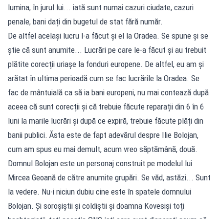
lumina, în jurul lui... iată sunt numai cazuri ciudate, cazuri
penale, bani dați din bugetul de stat fără număr.
De altfel același lucru l-a făcut și el la Oradea. Se spune și se
știe că sunt anumite... Lucrări pe care le-a făcut și au trebuit
plătite corecții uriașe la fonduri europene. De altfel, eu am și
arătat în ultima perioadă cum se fac lucrările la Oradea. Se
fac de mântuială ca să ia bani europeni, nu mai contează după
aceea că sunt corecții și că trebuie făcute reparații din 6 în 6
luni la marile lucrări și după ce expiră, trebuie făcute plăți din
banii publici. Ăsta este de fapt adevărul despre Ilie Bolojan,
cum am spus eu mai demult, acum vreo săptămână, două.
Domnul Bolojan este un personaj construit pe modelul lui
Mircea Geoană de către anumite grupări. Se văd, astăzi... Sunt
la vedere. Nu-i niciun dubiu cine este în spatele domnului
Bolojan. Și soroșiștii și coldiștii și doamna Kovesiși toți