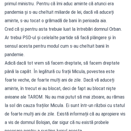
primul ministru. Pentru că îmi aduc aminte că atunci era
pandemia și s-au cheltuit miliarde de lei, dacă vă aduceți
aminte, s-au tocat o grămadă de bani în perioada aia.
Cred că și pentru asta trebuie luat la întrebări domnul Orban.
Ar trebui PSD-ul și celelalte partide să facă plângere și în
sensul acesta pentru modul cum s-au cheltuit banii în
pandemie.
Adică dacă tot vrem să facem dreptate, să facem dreptate
până la capăt. În legătură cu frații Micula, povestea este
foarte veche, de foarte mulți ani de zile. Dacă vă aduceți
aminte, în trecut ei au blocat, deci de fapt au blocat niște
avioane ale TAROM. Nu au mai putut să mai zboare, au rămas
la sol din cauza fraților Micula. Ei sunt într-un război cu statul
de foarte mulți ani de zile. Există informații că au apropiere vis
a vis de domnul Bolojan, dar sigur că nu există probele
necesare pentru a susține lucrul acesta.