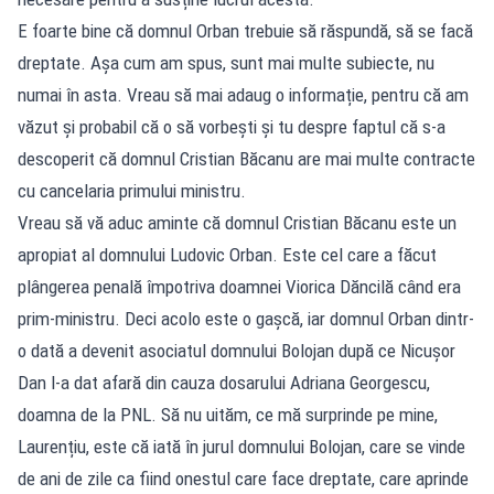
E foarte bine că domnul Orban trebuie să răspundă, să se facă
dreptate. Așa cum am spus, sunt mai multe subiecte, nu
numai în asta. Vreau să mai adaug o informație, pentru că am
văzut și probabil că o să vorbești și tu despre faptul că s-a
descoperit că domnul Cristian Băcanu are mai multe contracte
cu cancelaria primului ministru.
Vreau să vă aduc aminte că domnul Cristian Băcanu este un
apropiat al domnului Ludovic Orban. Este cel care a făcut
plângerea penală împotriva doamnei Viorica Dăncilă când era
prim-ministru. Deci acolo este o gașcă, iar domnul Orban dintr-
o dată a devenit asociatul domnului Bolojan după ce Nicușor
Dan l-a dat afară din cauza dosarului Adriana Georgescu,
doamna de la PNL. Să nu uităm, ce mă surprinde pe mine,
Laurențiu, este că iată în jurul domnului Bolojan, care se vinde
de ani de zile ca fiind onestul care face dreptate, care aprinde