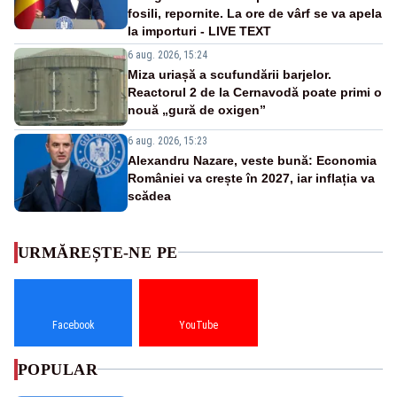
fosili, repornite. La ore de vârf se va apela
la importuri - LIVE TEXT
6 aug. 2026, 15:24
Miza uriașă a scufundării barjelor.
Reactorul 2 de la Cernavodă poate primi o
nouă „gură de oxigen”
6 aug. 2026, 15:23
Alexandru Nazare, veste bună: Economia
României va crește în 2027, iar inflația va
scădea
URMĂREȘTE-NE PE
Facebook
YouTube
POPULAR