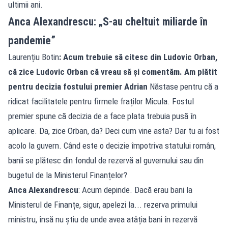
ultimii ani.
Anca Alexandrescu: „S-au cheltuit miliarde în
pandemie”
Laurențiu Botin
: Acum trebuie să citesc din Ludovic Orban,
că zice Ludovic Orban că vreau să și comentăm. Am plătit
pentru decizia fostului premier Adrian
Năstase pentru că a
ridicat facilitatele pentru firmele fraților Micula. Fostul
premier spune că decizia de a face plata trebuia pusă în
aplicare. Da, zice Orban, da? Deci cum vine asta? Dar tu ai fost
acolo la guvern. Când este o decizie împotriva statului român,
banii se plătesc din fondul de rezervă al guvernului sau din
bugetul de la Ministerul Finanțelor?
Anca Alexandrescu
: Acum depinde. Dacă erau bani la
Ministerul de Finanțe, sigur, apelezi la... rezerva primului
ministru, însă nu știu de unde avea atâția bani în rezervă