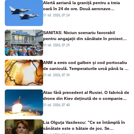
Alertă aeriană la graniță pentru a treia
oară în 24 de ore. Două aeronave
Eurofighter britanice au fost ridicate de la
31 iul. 2026, 07:24
sol
SANITAS: Niciun scenariu favorabil
pentru angajații din sănătate în proiectul
Legii salarizării
31 iul. 2026, 07:29
ANM a emis cod galben și cod portocaliu
de caniculă. Temperaturile urcă până la 38
de grade, iar nopțile devin tropicale
31 iul. 2026, 07:39
Atac fără precedent al Rusiei. O fabrică de
drone din Kiev deținută de o companie
americană, distrusă de o rachetă
31 iul. 2026, 07:40
rusească
Lia Olguța Vasilescu: ”Ce se întâmplă în
sănătate este o bătaie de joc. Se