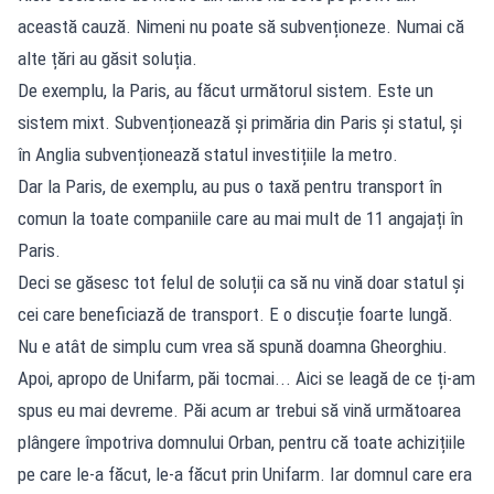
această cauză. Nimeni nu poate să subvenționeze. Numai că
alte țări au găsit soluția.
De exemplu, la Paris, au făcut următorul sistem. Este un
sistem mixt. Subvenționează și primăria din Paris și statul, și
în Anglia subvenționează statul investițiile la metro.
Dar la Paris, de exemplu, au pus o taxă pentru transport în
comun la toate companiile care au mai mult de 11 angajați în
Paris.
Deci se găsesc tot felul de soluții ca să nu vină doar statul și
cei care beneficiază de transport. E o discuție foarte lungă.
Nu e atât de simplu cum vrea să spună doamna Gheorghiu.
Apoi, apropo de Unifarm, păi tocmai... Aici se leagă de ce ți-am
spus eu mai devreme. Păi acum ar trebui să vină următoarea
plângere împotriva domnului Orban, pentru că toate achizițiile
pe care le-a făcut, le-a făcut prin Unifarm. Iar domnul care era