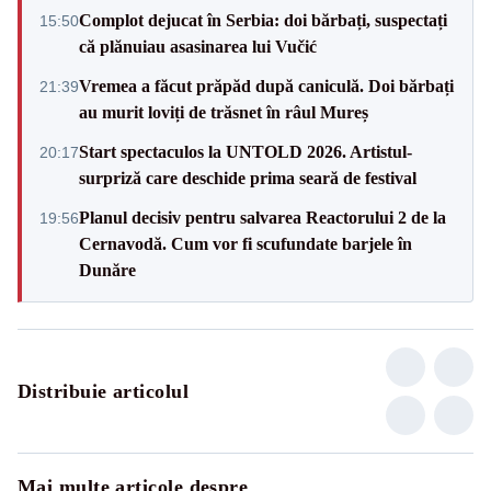
Complot dejucat în Serbia: doi bărbați, suspectați
15:50
că plănuiau asasinarea lui Vučić
Vremea a făcut prăpăd după caniculă. Doi bărbați
21:39
au murit loviți de trăsnet în râul Mureș
Start spectaculos la UNTOLD 2026. Artistul-
20:17
surpriză care deschide prima seară de festival
Planul decisiv pentru salvarea Reactorului 2 de la
19:56
Cernavodă. Cum vor fi scufundate barjele în
Dunăre
Distribuie articolul
Mai multe articole despre