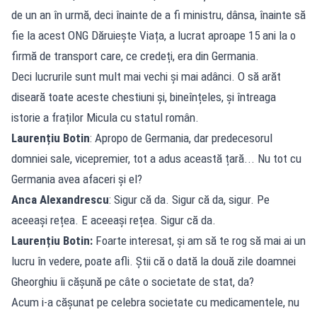
de un an în urmă, deci înainte de a fi ministru, dânsa, înainte să
fie la acest ONG Dăruiește Viața, a lucrat aproape 15 ani la o
firmă de transport care, ce credeți, era din Germania.
Deci lucrurile sunt mult mai vechi și mai adânci. O să arăt
diseară toate aceste chestiuni și, bineînțeles, și întreaga
istorie a fraților Micula cu statul român.
Laurențiu Botin
: Apropo de Germania, dar predecesorul
domniei sale, vicepremier, tot a adus această țară... Nu tot cu
Germania avea afaceri și el?
Anca Alexandrescu
: Sigur că da. Sigur că da, sigur. Pe
aceeași rețea. E aceeași rețea. Sigur că da.
Laurențiu Botin:
Foarte interesat, și am să te rog să mai ai un
lucru în vedere, poate afli. Știi că o dată la două zile doamnei
Gheorghiu îi cășună pe câte o societate de stat, da?
Acum i-a cășunat pe celebra societate cu medicamentele, nu