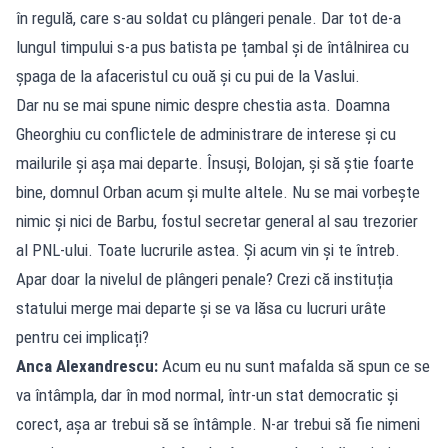
în regulă, care s-au soldat cu plângeri penale. Dar tot de-a
lungul timpului s-a pus batista pe țambal și de întâlnirea cu
șpaga de la afaceristul cu ouă și cu pui de la Vaslui.
Dar nu se mai spune nimic despre chestia asta. Doamna
Gheorghiu cu conflictele de administrare de interese și cu
mailurile și așa mai departe. Însuși, Bolojan, și să știe foarte
bine, domnul Orban acum și multe altele. Nu se mai vorbește
nimic și nici de Barbu, fostul secretar general al sau trezorier
al PNL-ului. Toate lucrurile astea. Și acum vin și te întreb.
Apar doar la nivelul de plângeri penale? Crezi că instituția
statului merge mai departe și se va lăsa cu lucruri urâte
pentru cei implicați?
Anca Alexandrescu:
Acum eu nu sunt mafalda să spun ce se
va întâmpla, dar în mod normal, într-un stat democratic și
corect, așa ar trebui să se întâmple. N-ar trebui să fie nimeni