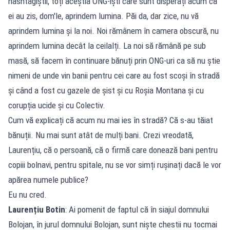
hashtagiștii, toți aceștia ONG-iști care sunt disperați acum că
ei au zis, dom'le, aprindem lumina. Păi da, dar zice, nu vă
aprindem lumina și la noi. Noi rămânem în camera obscură, nu
aprindem lumina decât la ceilalți. La noi să rămână pe sub
masă, să facem în continuare bănuți prin ONG-uri ca să nu știe
nimeni de unde vin banii pentru cei care au fost scoși în stradă
și când a fost cu gazele de șist și cu Roșia Montana și cu
corupția ucide și cu Colectiv.
Cum vă explicați că acum nu mai ies în stradă? Că s-au tăiat
bănuții. Nu mai sunt atât de mulți bani. Crezi vreodată,
Laurențiu, că o persoană, că o firmă care donează bani pentru
copiii bolnavi, pentru spitale, nu se vor simți rușinați dacă le vor
apărea numele publice?
Eu nu cred.
Laurențiu Botin
: Ai pomenit de faptul că în siajul domnului
Bolojan, în jurul domnului Bolojan, sunt niște chestii nu tocmai