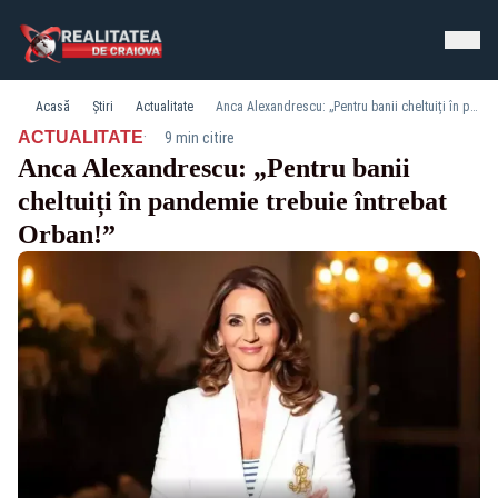
Acasă
Știri
Actualitate
Anca Alexandrescu: „Pentru banii cheltuiți în pandemie trebuie întrebat Orban!”
·
ACTUALITATE
9 min citire
Anca Alexandrescu: „Pentru banii
cheltuiți în pandemie trebuie întrebat
Orban!”