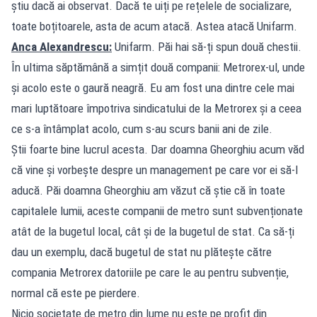
știu dacă ai observat. Dacă te uiți pe rețelele de socializare,
toate boțitoarele, asta de acum atacă. Astea atacă Unifarm.
Anca Alexandrescu:
Unifarm. Păi hai să-ți spun două chestii.
În ultima săptămână a simțit două companii: Metrorex-ul, unde
și acolo este o gaură neagră. Eu am fost una dintre cele mai
mari luptătoare împotriva sindicatului de la Metrorex și a ceea
ce s-a întâmplat acolo, cum s-au scurs banii ani de zile.
Știi foarte bine lucrul acesta. Dar doamna Gheorghiu acum văd
că vine și vorbește despre un management pe care vor ei să-l
aducă. Păi doamna Gheorghiu am văzut că știe că în toate
capitalele lumii, aceste companii de metro sunt subvenționate
atât de la bugetul local, cât și de la bugetul de stat. Ca să-ți
dau un exemplu, dacă bugetul de stat nu plătește către
compania Metrorex datoriile pe care le au pentru subvenție,
normal că este pe pierdere.
Nicio societate de metro din lume nu este pe profit din