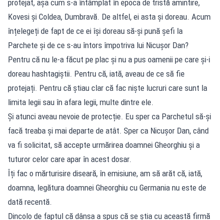
protejat, așa cum s-a întâmplat în epoca de tristă amintire,
Kovesi și Coldea, Dumbravă. De altfel, ei asta și doreau. Acum
înțelegeți de fapt de ce ei își doreau să-și pună șefi la
Parchete și de ce s-au întors împotriva lui Nicușor Dan?
Pentru că nu le-a făcut pe plac și nu a pus oamenii pe care și-i
doreau hashtagiștii. Pentru că, iată, aveau de ce să fie
protejați. Pentru că știau clar că fac niște lucruri care sunt la
limita legii sau în afara legii, multe dintre ele.
Și atunci aveau nevoie de protecție. Eu sper ca Parchetul să-și
facă treaba și mai departe de atât. Sper ca Nicușor Dan, când
va fi solicitat, să accepte urmărirea doamnei Gheorghiu și a
tuturor celor care apar în acest dosar.
Îți fac o mărturisire diseară, în emisiune, am să arăt că, iată,
doamna, legătura doamnei Gheorghiu cu Germania nu este de
dată recentă.
Dincolo de faptul că dânsa a spus că se știa cu această firmă