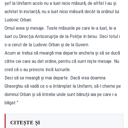
şef la Unifarm acolo nu a luat nicio măsură, de altfel l-au şi
achitat în instanţă, nu a luat nicio măsură decât la ordinul lui
Ludovic Orban.
Omul avea şi mesaje. Toate măsurile pe care le-a luat, le-a
luat cu Direcţia Anticorupţie de la Poliţie în birou. Deci totul i
s-a cerut de la Ludovic Orban şi de la Guvern.
Acum ar trebui să meargă mai departe ancheta şi să se ducă
către cei care au dat ordine, pentru că sunt nişte mesaje. Nu
cred că s-au prescris încă lucrurile.
Deci să se meargă şi mai departe. Dacă vrea doamna
Gheorghiu să vadă ce s-a întâmplat la Unifarm, să-l cheme pe
domnul Orban şi să întrebe unde sunt bănuţii aia pe care i-a
băgat.”
CITEȘTE ȘI