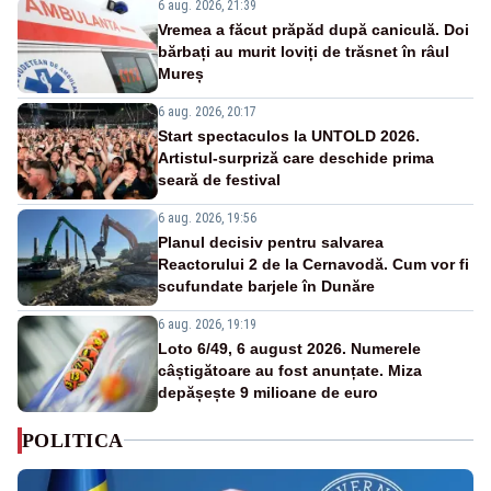
6 aug. 2026, 21:39
Vremea a făcut prăpăd după caniculă. Doi
bărbați au murit loviți de trăsnet în râul
Mureș
6 aug. 2026, 20:17
Start spectaculos la UNTOLD 2026.
Artistul-surpriză care deschide prima
seară de festival
6 aug. 2026, 19:56
Planul decisiv pentru salvarea
Reactorului 2 de la Cernavodă. Cum vor fi
scufundate barjele în Dunăre
6 aug. 2026, 19:19
Loto 6/49, 6 august 2026. Numerele
câștigătoare au fost anunțate. Miza
depășește 9 milioane de euro
POLITICA