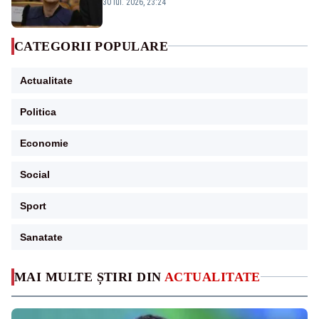
guvernează extraordinar de prost”
30 iul. 2026, 23:24
CATEGORII POPULARE
Actualitate
Politica
Economie
Social
Sport
Sanatate
MAI MULTE ȘTIRI DIN
ACTUALITATE