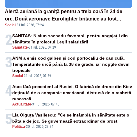
Alertă aeriană la graniță pentru a treia oară în 24 de
ore. Două aeronave Eurofighter britanice au fost
Social
·
31 iul. 2026, 07:24
ridicate de la sol
2
SANITAS: Niciun scenariu favorabil pentru angajații din
sănătate în proiectul Legii salarizării
Sanatate
-
31 iul. 2026, 07:29
3
ANM a emis cod galben și cod portocaliu de caniculă.
Temperaturile urcă până la 38 de grade, iar nopțile devin
tropicale
Social
-
31 iul. 2026, 07:39
4
Atac fără precedent al Rusiei. O fabrică de drone din Kiev
deținută de o companie americană, distrusă de o rachetă
rusească
Actualitate
-
31 iul. 2026, 07:40
5
Lia Olguța Vasilescu: ”Ce se întâmplă în sănătate este o
bătaie de joc. Se guvernează extraordinar de prost”
Politica
-
30 iul. 2026, 23:24