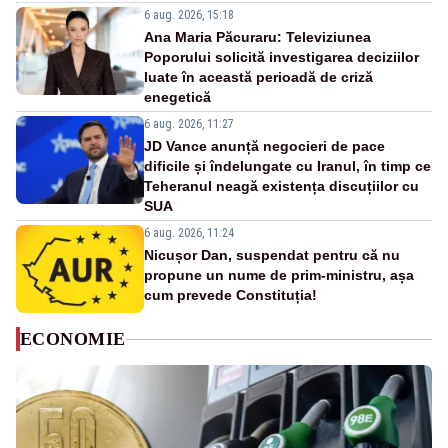
6 aug. 2026, 15:18
Ana Maria Păcuraru: Televiziunea
Poporului solicită investigarea deciziilor
luate în această perioadă de criză
enegetică
6 aug. 2026, 11:27
JD Vance anunță negocieri de pace
dificile și îndelungate cu Iranul, în timp ce
Teheranul neagă existența discuțiilor cu
SUA
6 aug. 2026, 11:24
Nicușor Dan, suspendat pentru că nu
propune un nume de prim-ministru, așa
cum prevede Constituția!
ECONOMIE