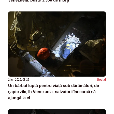
Venezuela: peste 3.300 de morți
2 iul. 2026, 08:29
Social
Un bărbat luptă pentru viață sub dărâmături, de
șapte zile, în Venezuela: salvatorii încearcă să
ajungă la el