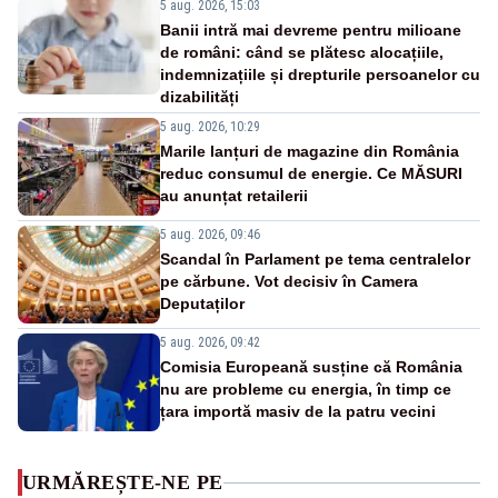
5 aug. 2026, 15:03
Banii intră mai devreme pentru milioane
de români: când se plătesc alocațiile,
indemnizațiile și drepturile persoanelor cu
dizabilități
5 aug. 2026, 10:29
Marile lanțuri de magazine din România
reduc consumul de energie. Ce MĂSURI
au anunțat retailerii
5 aug. 2026, 09:46
Scandal în Parlament pe tema centralelor
pe cărbune. Vot decisiv în Camera
Deputaților
5 aug. 2026, 09:42
Comisia Europeană susține că România
nu are probleme cu energia, în timp ce
țara importă masiv de la patru vecini
URMĂREȘTE-NE PE