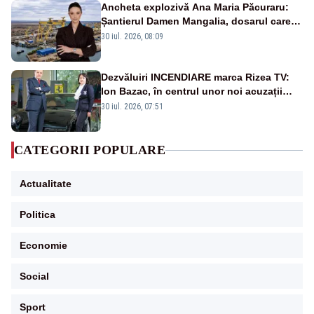
Ancheta explozivă Ana Maria Păcuraru:
Șantierul Damen Mangalia, dosarul care
scufundă apărarea României
30 iul. 2026, 08:09
Dezvăluiri INCENDIARE marca Rizea TV:
Ion Bazac, în centrul unor noi acuzații
publice
30 iul. 2026, 07:51
CATEGORII POPULARE
Actualitate
Politica
Economie
Social
Sport