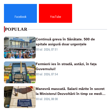
Facebook
YouTube
POPULAR
Continuă greva în Sănătate. 500 de
spitale asigură doar urgențele
30 iul. 2026, 07:51
Fermierii ies în stradă, astăzi, în fața
Guvernului!
30 iul. 2026, 07:54
Manevră mascată. Salarii mărite în secret
la Ministerul Dezvoltării în timp ce medicii
ies în stradă
30 iul. 2026, 08:00