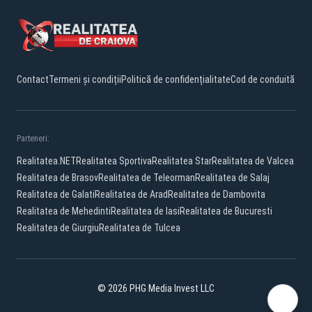
Contact
Termeni și condiții
Politică de confidențialitate
Cod de conduită
Parteneri:
Realitatea.NET
Realitatea Sportiva
Realitatea Star
Realitatea de Valcea
Realitatea de Brasov
Realitatea de Teleorman
Realitatea de Salaj
Realitatea de Galati
Realitatea de Arad
Realitatea de Dambovita
Realitatea de Mehedinti
Realitatea de Iasi
Realitatea de Bucuresti
Realitatea de Giurgiu
Realitatea de Tulcea
© 2026 PHG Media Invest LLC
Facebook
YouTube