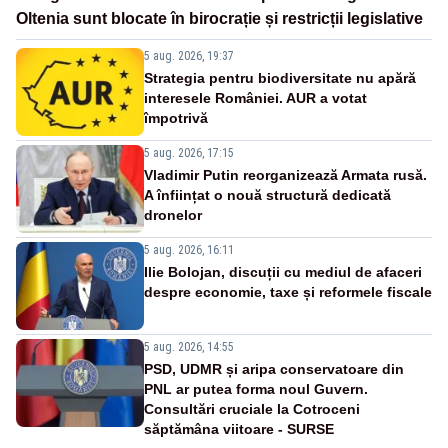
Oltenia sunt blocate în birocrație și restricții legislative
5 aug. 2026, 19:37
Strategia pentru biodiversitate nu apără
interesele României. AUR a votat
împotrivă
5 aug. 2026, 17:15
Vladimir Putin reorganizează Armata rusă.
A înființat o nouă structură dedicată
dronelor
5 aug. 2026, 16:11
Ilie Bolojan, discuții cu mediul de afaceri
despre economie, taxe și reformele fiscale
5 aug. 2026, 14:55
PSD, UDMR și aripa conservatoare din
PNL ar putea forma noul Guvern.
Consultări cruciale la Cotroceni
săptămâna viitoare - SURSE