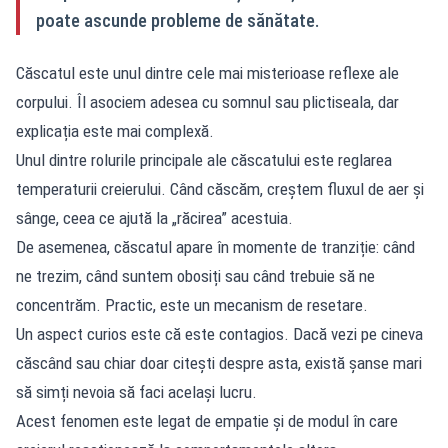
poate ascunde probleme de sănătate.
Căscatul este unul dintre cele mai misterioase reflexe ale
corpului. Îl asociem adesea cu somnul sau plictiseala, dar
explicația este mai complexă.
Unul dintre rolurile principale ale căscatului este reglarea
temperaturii creierului. Când căscăm, creștem fluxul de aer și
sânge, ceea ce ajută la „răcirea” acestuia.
De asemenea, căscatul apare în momente de tranziție: când
ne trezim, când suntem obosiți sau când trebuie să ne
concentrăm. Practic, este un mecanism de resetare.
Un aspect curios este că este contagios. Dacă vezi pe cineva
căscând sau chiar doar citești despre asta, există șanse mari
să simți nevoia să faci același lucru.
Acest fenomen este legat de empatie și de modul în care