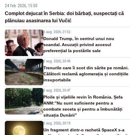
24 feb. 2026, 15:50
Complot dejucat în Serbia: doi bărbați, suspectați că
plănuiau asasinarea lui Vučić
5 aug. 2026, 21:52
Donald Trump, în centrul unui nou
scandal. Acuzații privind accesul
preferențial la postările sale
5 aug. 2026, 20:49
Trenurile care îi scot din sărite pe români.
Călătorii reclamă aglomerația și condițiile
insuportabile
5 aug. 2026, 20:47
Ploile și vijeliile revin în România. Șefa
ANM:”Nu sunt suficiente pentru a
combate seceta și pentru a îmbunătăți
situația Dunării”
5 aug. 2026, 20:19
Un fragment dintr-o rachetă SpaceX s-a