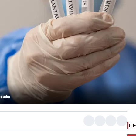
usului
CE