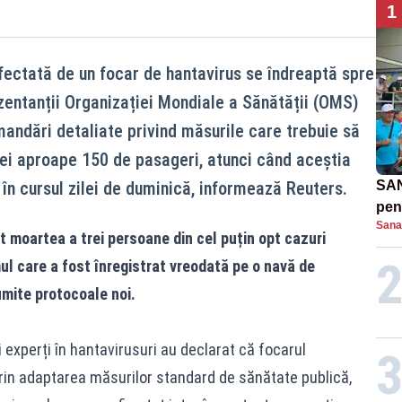
1
fectată de un focar de hantavirus se îndreaptă spre
ezentanții Organizației Mondiale a Sănătății (OMS)
ndări detaliate privind măsurile care trebuie să
 cei aproape 150 de pasageri, atunci când aceștia
, în cursul zilei de duminică, informează Reuters.
SAN
pent
Sana
proi
t moartea a trei persoane din cel puțin opt cazuri
l care a fost înregistrat vreodată pe o navă de
mite protocoale noi.
și experți în hantavirusuri au declarat că focarul
prin adaptarea măsurilor standard de sănătate publică,