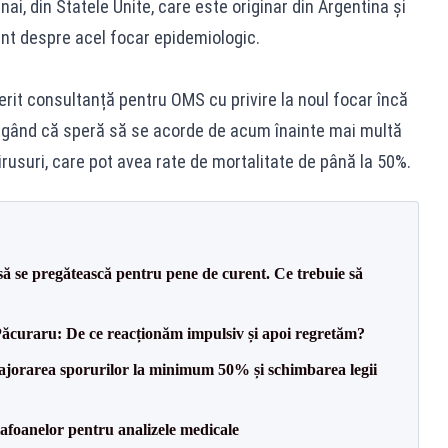
i, din Statele Unite, care este originar din Argentina și
ant despre acel focar epidemiologic.
ferit consultanță pentru OMS cu privire la noul focar încă
dăugând că speră să se acorde de acum înainte mai multă
irusuri, care pot avea rate de mortalitate de până la 50%.
să se pregătească pentru pene de curent. Ce trebuie să
Păcuraru: De ce reacționăm impulsiv și apoi regretăm?
 majorarea sporurilor la minimum 50% și schimbarea legii
foanelor pentru analizele medicale