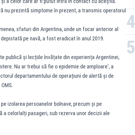
și a celor care ar fi putut intra în contact cu aceștia.
avă nu prezintă simptome în prezent, a transmis operatorul
emenea, sfaturi din Argentina, unde un focar anterior al
 depistată pe navă, a fost eradicat în anul 2019.
publică și lecțiile învățate din experiența Argentinei,
tere. Nu ar trebui să fie o epidemie de amploare', a
torul departamentului de operațiuni de alertă și de
l OMS.
e pe izolarea persoanelor bolnave, precum și pe
 a celorlalți pasageri, sub rezerva unor decizii ale