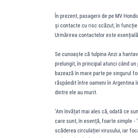
În prezent, pasagerii de pe MV Hondius
și contacte cu risc scăzut, în funcție 
Urmărirea contactelor este esențială 
Se cunoaște că tulpina Anzi a hantav
prelungit, în principal atunci când u
bazează în mare parte pe singurul fo
răspândit între oameni în Argentina 
dintre ele au murit.
'Am învățat mai ales că, odată ce su
care sunt, în esență, foarte simple - 
scăderea circulației virusului, iar fo