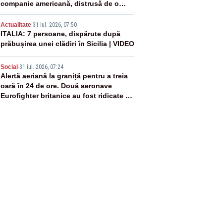
companie americană, distrusă de o
rachetă rusească
4
Actualitate
-
31 iul. 2026, 07:50
ITALIA: 7 persoane, dispărute după
prăbușirea unei clădiri în Sicilia | VIDEO
5
Social
-
31 iul. 2026, 07:24
Alertă aeriană la graniță pentru a treia
oară în 24 de ore. Două aeronave
Eurofighter britanice au fost ridicate de
la sol