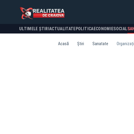
ULTIMELE ȘTIRI
ACTUALITATE
POLITICA
ECONOMIE
SOCIAL
SA
Acasă
Știri
Sanatate
Organizați