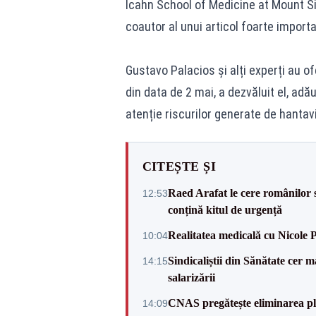
Icahn School of Medicine at Mount Sina
coautor al unui articol foarte import
Gustavo Palacios și alți experți au o
din data de 2 mai, a dezvăluit el, a
atenție riscurilor generate de hantav
CITEȘTE ȘI
Raed Arafat le cere românilor 
12:53
conțină kitul de urgență
Realitatea medicală cu Nicole 
10:04
Sindicaliștii din Sănătate cer
14:15
salarizării
CNAS pregătește eliminarea pla
14:09