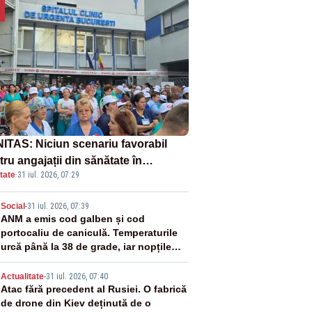
ITAS: Niciun scenariu favorabil
ru angajații din sănătate în
tate
·
31 iul. 2026, 07:29
ectul Legii salarizării
2
Social
-
31 iul. 2026, 07:39
ANM a emis cod galben și cod
portocaliu de caniculă. Temperaturile
urcă până la 38 de grade, iar nopțile
devin tropicale
3
Actualitate
-
31 iul. 2026, 07:40
Atac fără precedent al Rusiei. O fabrică
de drone din Kiev deținută de o