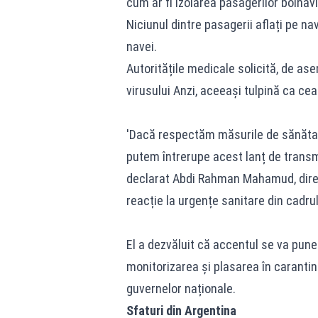
cum ar fi izolarea pasagerilor bolnavi 
Niciunul dintre pasagerii aflați pe n
navei.
Autoritățile medicale solicită, de as
virusului Anzi, aceeași tulpină ca cea
'Dacă respectăm măsurile de sănătate 
putem întrerupe acest lanț de transmi
declarat Abdi Rahman Mahamud, direc
reacție la urgențe sanitare din cadru
El a dezvăluit că accentul se va pun
monitorizarea și plasarea în carantină
guvernelor naționale.
Sfaturi din Argentina