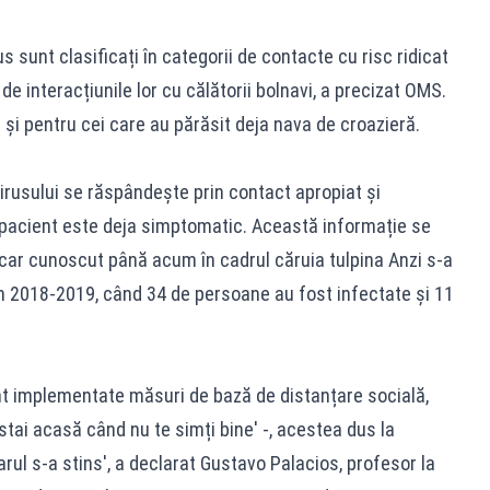
 sunt clasificați în categorii de contacte cu risc ridicat
de interacțiunile lor cu călătorii bolnavi, a precizat OMS.
și pentru cei care au părăsit deja nava de croazieră.
irusului se răspândește prin contact apropiat și
n pacient este deja simptomatic. Această informație se
car cunoscut până acum în cadrul căruia tulpina Anzi s-a
în 2018-2019, când 34 de persoane au fost infectate și 11
nt implementate măsuri de bază de distanțare socială,
'stai acasă când nu te simți bine' -, acestea dus la
carul s-a stins', a declarat Gustavo Palacios, profesor la