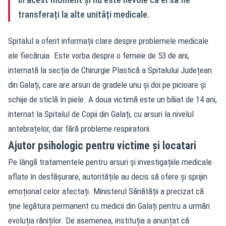
transferați la alte unități medicale.
Spitalul a oferit informații clare despre problemele medicale
ale fiecăruia. Este vorba despre o femeie de 53 de ani,
internată la secția de Chirurgie Plastică a Spitalului Județean
din Galați, care are arsuri de gradele unu și doi pe picioare și
schije de sticlă în piele. A doua victimă este un băiat de 14 ani,
internat la Spitalul de Copii din Galați, cu arsuri la nivelul
antebrațelor, dar fără probleme respiratorii.
Ajutor psihologic pentru victime și locatari
Pe lângă tratamentele pentru arsuri și investigațiile medicale
aflate în desfășurare, autoritățile au decis să ofere și sprijin
emoțional celor afectați. Ministerul Sănătății a precizat că
ține legătura permanent cu medicii din Galați pentru a urmări
evoluția răniților. De asemenea, instituția a anunțat că