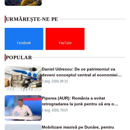
URMĂREȘTE-NE PE
Facebook
YouTube
POPULAR
Daniel Udrescu: De ce patrimoniul va
deveni conceptul central al economiei
viitoare?
2 aug. 2026, 09:22
Piperea (AUR): România a evitat
retrogradarea la junk pentru că era o
catastrofă pentru bănci și fondurile de
2 aug. 2026, 10:01
pensii
Mobilizare masivă pe Dunăre, pentru