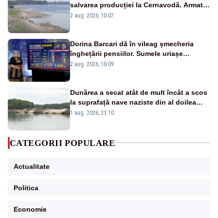
salvarea producției la Cernavodă. Armata
va detona o stâncă și va devia apa
2 aug. 2026, 10:07
fluviului - IMAGINI AERIENE
Dorina Barcari dă în vileag șmecheria
înghețării pensiilor. Sumele uriașe
pierdute de fiecare român
2 aug. 2026, 10:09
Dunărea a secat atât de mult încât a scos
la suprafață nave naziste din al doilea
război mondial
1 aug. 2026, 23:10
CATEGORII POPULARE
Actualitate
Politica
Economie