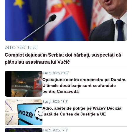
24 feb. 2026, 15:50
Complot dejucat în Serbia: doi bărbați, suspectați că
plănuiau asasinarea lui Vučić
8 aug. 2026, 20:07
Operațiune contra cronometru pe Dunăre.
Ultimele două barje sunt scufundate
pentru Cernavodă
8 aug. 2026, 18:31
Adio, alerte de poliție pe Waze? Decizia
luată de Curtea de Justiție a UE
8 aug. 2026, 17:31