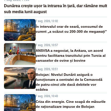
Dunărea crește ușor la intrarea în țară, dar rămâne mult
sub media lunii august
7 aug. 2026, 13:02
În intervalul orar de seară, consumul de
curent „a scăzut cu 200-300 de megawați”
7 aug. 2026, 10:57
ANSVSA a negociat, la Ankara, un acord
pentru facilitarea tranzitului prin Turcia al
carcaselor de ovine și bovine
7 aug. 2026, 10:51
Bolojan: Nivelul Dunării asigură o
funcționare a centralei de la Cernavodă
de patru-cinci zile dacă debitele vor
scădea
7 aug. 2026, 10:43
Criza din energie. Cine scapă de măsurile
de raționalizare impuse de Bolojan