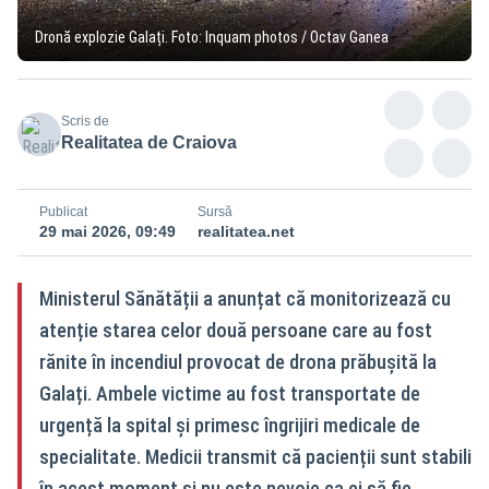
Dronă explozie Galați. Foto: Inquam photos / Octav Ganea
Scris de
Realitatea de Craiova
Publicat
Sursă
29 mai 2026, 09:49
realitatea.net
Ministerul Sănătății a anunțat că monitorizează cu
atenție starea celor două persoane care au fost
rănite în incendiul provocat de drona prăbușită la
Galați. Ambele victime au fost transportate de
urgență la spital și primesc îngrijiri medicale de
specialitate. Medicii transmit că pacienții sunt stabili
în acest moment și nu este nevoie ca ei să fie