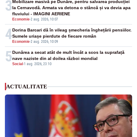
3
Mobilizare masivă pe Dunăre, pentru salvarea producției
la Cernavodă. Armata va detona o stâncă și va devia apa
fluviului - IMAGINI AERIENE
Economie
-
2 aug. 2026, 10:07
4
Dorina Barcari dă în vileag șmecheria înghețării pensiilor.
Sumele uriașe pierdute de fiecare român
Economie
-
2 aug. 2026, 10:09
5
Dunărea a secat atât de mult încât a scos la suprafață
nave naziste din al doilea război mondial
Social
-
1 aug. 2026, 23:10
ACTUALITATE