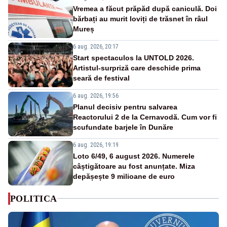
Vremea a făcut prăpăd după caniculă. Doi
bărbați au murit loviți de trăsnet în râul
Mureș
6 aug. 2026, 20:17
Start spectaculos la UNTOLD 2026.
Artistul-surpriză care deschide prima
seară de festival
6 aug. 2026, 19:56
Planul decisiv pentru salvarea
Reactorului 2 de la Cernavodă. Cum vor fi
scufundate barjele în Dunăre
6 aug. 2026, 19:19
Loto 6/49, 6 august 2026. Numerele
câștigătoare au fost anunțate. Miza
depășește 9 milioane de euro
POLITICA