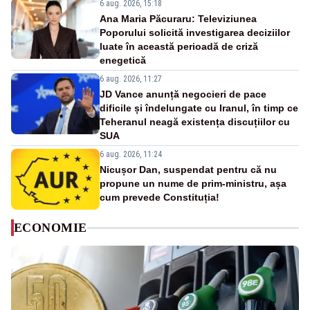
6 aug. 2026, 15:18
Ana Maria Păcuraru: Televiziunea
Poporului solicită investigarea deciziilor
luate în această perioadă de criză
enegetică
6 aug. 2026, 11:27
JD Vance anunță negocieri de pace
dificile și îndelungate cu Iranul, în timp ce
Teheranul neagă existența discuțiilor cu
SUA
6 aug. 2026, 11:24
Nicușor Dan, suspendat pentru că nu
propune un nume de prim-ministru, așa
cum prevede Constituția!
ECONOMIE