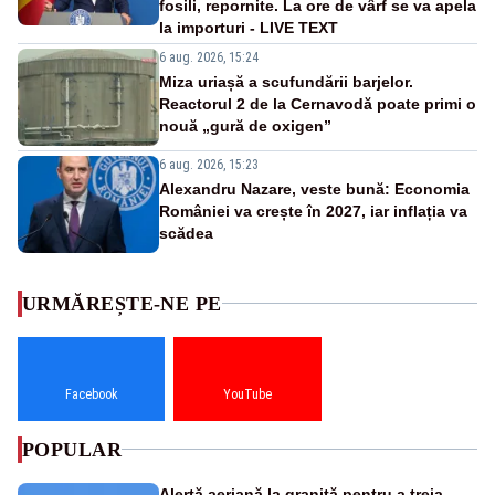
fosili, repornite. La ore de vârf se va apela
la importuri - LIVE TEXT
6 aug. 2026, 15:24
Miza uriașă a scufundării barjelor.
Reactorul 2 de la Cernavodă poate primi o
nouă „gură de oxigen”
6 aug. 2026, 15:23
Alexandru Nazare, veste bună: Economia
României va crește în 2027, iar inflația va
scădea
URMĂREȘTE-NE PE
Facebook
YouTube
POPULAR
Alertă aeriană la graniță pentru a treia