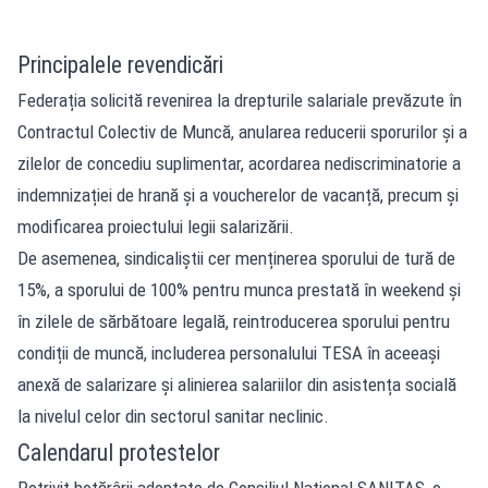
Principalele revendicări
Federația solicită revenirea la drepturile salariale prevăzute în
Contractul Colectiv de Muncă, anularea reducerii sporurilor și a
zilelor de concediu suplimentar, acordarea nediscriminatorie a
indemnizației de hrană și a voucherelor de vacanță, precum și
modificarea proiectului legii salarizării.
De asemenea, sindicaliștii cer menținerea sporului de tură de
15%, a sporului de 100% pentru munca prestată în weekend și
în zilele de sărbătoare legală, reintroducerea sporului pentru
condiții de muncă, includerea personalului TESA în aceeași
anexă de salarizare și alinierea salariilor din asistența socială
la nivelul celor din sectorul sanitar neclinic.
Calendarul protestelor
Potrivit hotărârii adoptate de Consiliul Național SANITAS, o