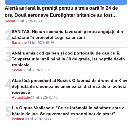
Alertă aeriană la graniță pentru a treia oară în 24 de
ore. Două aeronave Eurofighter britanice au fost
Social
·
31 iul. 2026, 07:24
ridicate de la sol
2
SANITAS: Niciun scenariu favorabil pentru angajații din
sănătate în proiectul Legii salarizării
Sanatate
-
31 iul. 2026, 07:29
3
ANM a emis cod galben și cod portocaliu de caniculă.
Temperaturile urcă până la 38 de grade, iar nopțile devin
tropicale
Social
-
31 iul. 2026, 07:39
4
Atac fără precedent al Rusiei. O fabrică de drone din Kiev
deținută de o companie americană, distrusă de o rachetă
rusească
Actualitate
-
31 iul. 2026, 07:40
5
Lia Olguța Vasilescu: ”Ce se întâmplă în sănătate este o
bătaie de joc. Se guvernează extraordinar de prost”
Politica
-
30 iul. 2026, 23:24