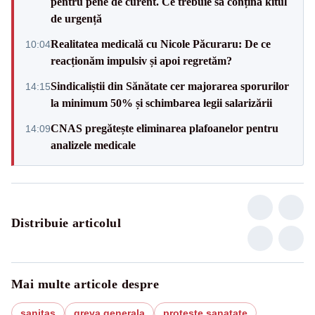
pentru pene de curent. Ce trebuie să conțină kitul
de urgență
Realitatea medicală cu Nicole Păcuraru: De ce
10:04
reacționăm impulsiv și apoi regretăm?
Sindicaliștii din Sănătate cer majorarea sporurilor
14:15
la minimum 50% și schimbarea legii salarizării
CNAS pregătește eliminarea plafoanelor pentru
14:09
analizele medicale
Distribuie articolul
Mai multe articole despre
sanitas
greva generala
proteste sanatate