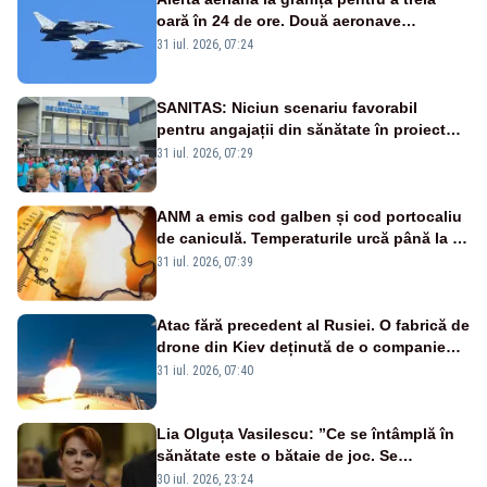
oară în 24 de ore. Două aeronave
Eurofighter britanice au fost ridicate de la
31 iul. 2026, 07:24
sol
SANITAS: Niciun scenariu favorabil
pentru angajații din sănătate în proiectul
Legii salarizării
31 iul. 2026, 07:29
ANM a emis cod galben și cod portocaliu
de caniculă. Temperaturile urcă până la 38
de grade, iar nopțile devin tropicale
31 iul. 2026, 07:39
Atac fără precedent al Rusiei. O fabrică de
drone din Kiev deținută de o companie
americană, distrusă de o rachetă
31 iul. 2026, 07:40
rusească
Lia Olguța Vasilescu: ”Ce se întâmplă în
sănătate este o bătaie de joc. Se
guvernează extraordinar de prost”
30 iul. 2026, 23:24