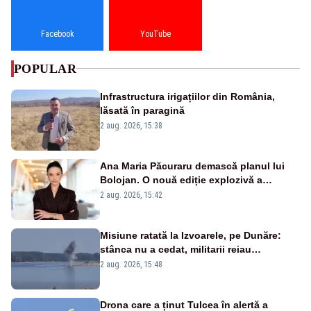
Facebook
YouTube
POPULAR
Infrastructura irigațiilor din România,
lăsată în paragină
2 aug. 2026, 15:38
Ana Maria Păcuraru demască planul lui
Bolojan. O nouă ediție explozivă a
emisiunii „Miza Zilei” la Realitatea PLUS
2 aug. 2026, 15:42
Misiune ratată la Izvoarele, pe Dunăre:
stânca nu a cedat, militarii reiau
detonările luni – VIDEO
2 aug. 2026, 15:48
Drona care a ținut Tulcea în alertă a