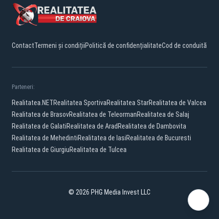
Contact
Termeni și condiții
Politică de confidențialitate
Cod de conduită
Parteneri:
Realitatea.NET
Realitatea Sportiva
Realitatea Star
Realitatea de Valcea
Realitatea de Brasov
Realitatea de Teleorman
Realitatea de Salaj
Realitatea de Galati
Realitatea de Arad
Realitatea de Dambovita
Realitatea de Mehedinti
Realitatea de Iasi
Realitatea de Bucuresti
Realitatea de Giurgiu
Realitatea de Tulcea
© 2026 PHG Media Invest LLC
Facebook
YouTube