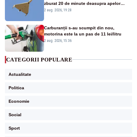
zburat 20 de minute deasupra apelor
României. Au fost ridicate două F-16
2 aug. 2026, 19:28
Carburanții s-au scumpit din nou,
motorina este la un pas de 11 lei/litru
2 aug. 2026, 15:36
CATEGORII POPULARE
Actualitate
Politica
Economie
Social
Sport