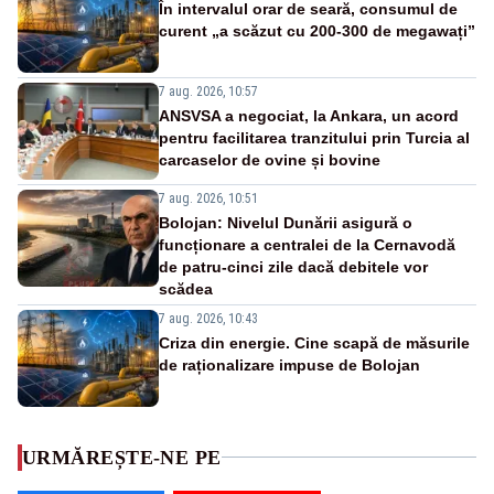
În intervalul orar de seară, consumul de
curent „a scăzut cu 200-300 de megawați”
7 aug. 2026, 10:57
ANSVSA a negociat, la Ankara, un acord
pentru facilitarea tranzitului prin Turcia al
carcaselor de ovine și bovine
7 aug. 2026, 10:51
Bolojan: Nivelul Dunării asigură o
funcționare a centralei de la Cernavodă
de patru-cinci zile dacă debitele vor
scădea
7 aug. 2026, 10:43
Criza din energie. Cine scapă de măsurile
de raționalizare impuse de Bolojan
URMĂREȘTE-NE PE