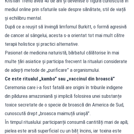
Kristian Trend avea 40 de ani și devenise o figură cunoscută în
mediul online prin sfaturile sale despre sănătate, stil de viață
și echilibru mental.
După ce a reușit să învingă limfomul Burkitt, o formă agresivă
de cancer al sângelui, acesta s-a orientat tot mai mult către
terapii holistice și practici alternative.
Pasionat de medicina naturistă, bărbatul călătorise în mai
multe țări asiatice și participa frecvent la ritualuri considerate
de adepți metode de „purificare” a organismului.
Ce este ritualul „kambo” sau „vaccinul din broască”
Ceremonia care i-a fost fatală are origini în triburile indigene
din pădurea amazoniană și implică folosirea unei substanțe
toxice secretate de o specie de broască din America de Sud,
cunoscută drept „broasca maimuță uriașă”.
În timpul ritualului: participanții consumă cantități mari de apă;
pielea este arsă superficial cu un băț încins, iar toxina este