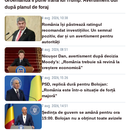
Groenlanda îi pune frână lui Trump. Avertisment dur
după planul de foraj
8 aug. 2026, 10:38
România își păstrează ratingul
recomandat investițiilor. Un semnal
pozitiv, dar și un avertisment pentru
autorități
8 aug. 2026, 08:51
Nicușor Dan, avertisment după decizia
Moody’s: „România trebuie să revină la
creștere economică”
7 aug. 2026, 15:26
PSD, replică dură pentru Bolojan:
„România este într-o situație de forță
majoră”
7 aug. 2026, 14:51
Ședința de guvern se amână pentru ora
15:00. Bolojan nu a obținut toate avizele