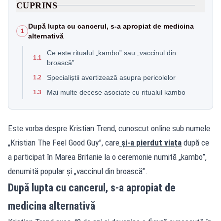
CUPRINS
După lupta cu cancerul, s-a apropiat de medicina
1
alternativă
Ce este ritualul „kambo” sau „vaccinul din
1.1
broască”
Specialiștii avertizează asupra pericolelor
1.2
Mai multe decese asociate cu ritualul kambo
1.3
Este vorba despre Kristian Trend, cunoscut online sub numele
„Kristian The Feel Good Guy”, care
și-a pierdut viața
după ce
a participat în Marea Britanie la o ceremonie numită „kambo”,
denumită popular și „vaccinul din broască”.
După lupta cu cancerul, s-a apropiat de
medicina alternativă