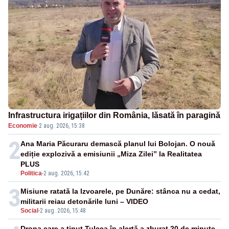
Infrastructura irigațiilor din România, lăsată în paragină
Economie
·
2 aug. 2026, 15:38
2
Ana Maria Păcuraru demască planul lui Bolojan. O nouă
ediție explozivă a emisiunii „Miza Zilei” la Realitatea
PLUS
Politica
-
2 aug. 2026, 15:42
3
Misiune ratată la Izvoarele, pe Dunăre: stânca nu a cedat,
militarii reiau detonările luni – VIDEO
Social
-
2 aug. 2026, 15:48
Drona care a ținut Tulcea în alertă a zburat 20 de minute