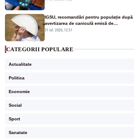
IGSU, recomandări pentru populație după
avertizarea de caniculă emisă de
meteorologi
31 iul. 2026, 12:51
CATEGORII POPULARE
Actualitate
Politica
Economie
Social
Sport
Sanatate