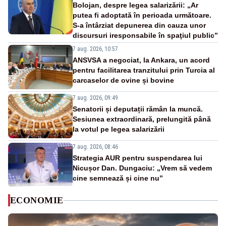
Bolojan, despre legea salarizării: „Ar
putea fi adoptată în perioada următoare.
S-a întârziat depunerea din cauza unor
discursuri iresponsabile în spaţiul public”
7 aug. 2026, 10:57
ANSVSA a negociat, la Ankara, un acord
pentru facilitarea tranzitului prin Turcia al
carcaselor de ovine și bovine
7 aug. 2026, 09:49
Senatorii și deputații rămân la muncă.
Sesiunea extraordinară, prelungită până
la votul pe legea salarizării
7 aug. 2026, 08:46
Strategia AUR pentru suspendarea lui
Nicușor Dan. Dungaciu: „Vrem să vedem
cine semnează și cine nu”
ECONOMIE