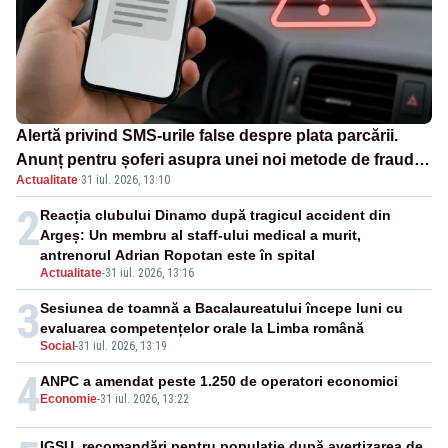
Alertă privind SMS-urile false despre plata parcării.
Anunț pentru șoferi asupra unei noi metode de fraudă
Actualitate
·
31 iul. 2026, 13:10
online
2
Reacția clubului Dinamo după tragicul accident din
Argeș: Un membru al staff-ului medical a murit,
antrenorul Adrian Ropotan este în spital
Actualitate
-
31 iul. 2026, 13:16
3
Sesiunea de toamnă a Bacalaureatului începe luni cu
evaluarea competențelor orale la Limba română
Social
-
31 iul. 2026, 13:19
4
ANPC a amendat peste 1.250 de operatori economici
Economie
-
31 iul. 2026, 13:22
IGSU, recomandări pentru populație după avertizarea de