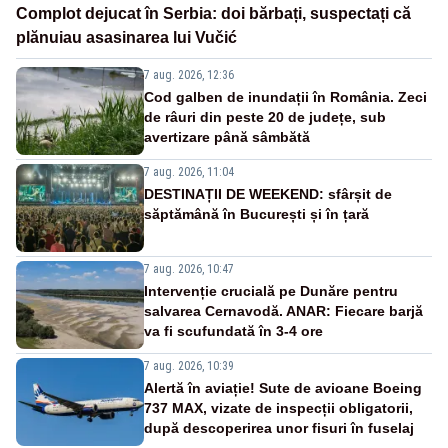
Complot dejucat în Serbia: doi bărbați, suspectați că
plănuiau asasinarea lui Vučić
7 aug. 2026, 12:36
Cod galben de inundații în România. Zeci
de râuri din peste 20 de județe, sub
avertizare până sâmbătă
7 aug. 2026, 11:04
DESTINAȚII DE WEEKEND: sfârșit de
săptămână în București și în țară
7 aug. 2026, 10:47
Intervenție crucială pe Dunăre pentru
salvarea Cernavodă. ANAR: Fiecare barjă
va fi scufundată în 3-4 ore
7 aug. 2026, 10:39
Alertă în aviație! Sute de avioane Boeing
737 MAX, vizate de inspecții obligatorii,
după descoperirea unor fisuri în fuselaj