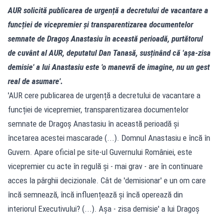
AUR solicită publicarea de urgență a decretului de vacantare a
funcției de vicepremier și transparentizarea documentelor
semnate de Dragoș Anastasiu în această perioadă, purtătorul
de cuvânt al AUR, deputatul Dan Tanasă, susținând că 'așa-zisa
demisie' a lui Anastasiu este 'o manevră de imagine, nu un gest
real de asumare'.
'AUR cere publicarea de urgență a decretului de vacantare a
funcției de vicepremier, transparentizarea documentelor
semnate de Dragoș Anastasiu în această perioadă și
încetarea acestei mascarade (...). Domnul Anastasiu e încă în
Guvern. Apare oficial pe site-ul Guvernului României, este
vicepremier cu acte în regulă și - mai grav - are în continuare
acces la pârghii decizionale. Cât de 'demisionar' e un om care
încă semnează, încă influențează și încă operează din
interiorul Executivului? (...). Așa - zisa demisie' a lui Dragoș