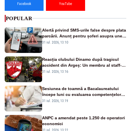
Facebook
YouTube
POPULAR
Alertă privind SMS-urile false despre plata
parcării. Anunț pentru șoferi asupra unei
noi metode de fraudă online
31 iul. 2026, 13:10
Reacția clubului Dinamo după tragicul
accident din Argeș: Un membru al staff-
ului medical a murit, antrenorul Adrian
31 iul. 2026, 13:16
Ropotan este în spital
Sesiunea de toamnă a Bacalaureatului
începe luni cu evaluarea competențelor
orale la Limba română
31 iul. 2026, 13:19
ANPC a amendat peste 1.250 de operatori
economici
31 iul. 2026, 13:22