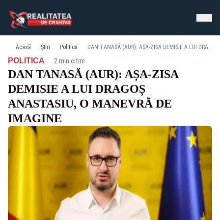
Acasă
Știri
Politica
DAN TANASĂ (AUR): AȘA-ZISA DEMISIE A LUI DRAGOȘ ANASTASIU, O MANEVRĂ DE IMAGINE
·
POLITICA
2 min citire
DAN TANASĂ (AUR): AȘA-ZISA
DEMISIE A LUI DRAGOȘ
ANASTASIU, O MANEVRĂ DE
IMAGINE