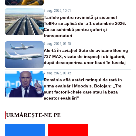
7 aug. 2026, 10:01
Tarifele pentru rovinietă și sistemul
TollRo se aplică de la 1 octombrie 2026.
Ce se schimbă pentru șoferi și
transportatori
7 aug. 2026, 09:45
Alertă în aviație! Sute de avioane Boeing
737 MAX, vizate de inspecții obligatorii,
după descoperirea unor fisuri în fuselaj
7 aug. 2026, 08:42
România află astăzi ratingul de țară în
urma evaluării Moody’s. Bolojan: „Trei
sunt factorii-cheie care stau la baza
acestor evaluări”
URMĂREȘTE-NE PE