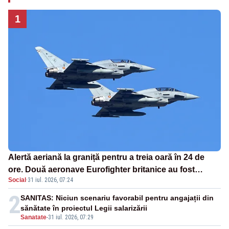
1
Alertă aeriană la graniță pentru a treia oară în 24 de
ore. Două aeronave Eurofighter britanice au fost
Social
·
31 iul. 2026, 07:24
ridicate de la sol
2
SANITAS: Niciun scenariu favorabil pentru angajații din
sănătate în proiectul Legii salarizării
Sanatate
-
31 iul. 2026, 07:29