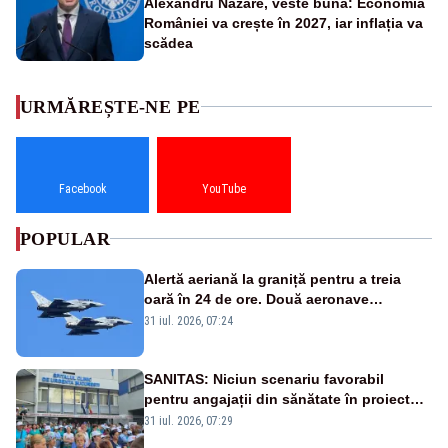
Alexandru Nazare, veste bună: Economia
României va crește în 2027, iar inflația va
scădea
URMĂREȘTE-NE PE
Facebook
YouTube
POPULAR
Alertă aeriană la graniță pentru a treia
oară în 24 de ore. Două aeronave
Eurofighter britanice au fost ridicate de la
31 iul. 2026, 07:24
sol
SANITAS: Niciun scenariu favorabil
pentru angajații din sănătate în proiectul
Legii salarizării
31 iul. 2026, 07:29