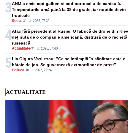
3
ANM a emis cod galben și cod portocaliu de caniculă.
Temperaturile urcă până la 38 de grade, iar nopțile devin
tropicale
Social
-
31 iul. 2026, 07:39
4
Atac fără precedent al Rusiei. O fabrică de drone din Kiev
deținută de o companie americană, distrusă de o rachetă
rusească
Actualitate
-
31 iul. 2026, 07:40
5
Lia Olguța Vasilescu: ”Ce se întâmplă în sănătate este o
bătaie de joc. Se guvernează extraordinar de prost”
Politica
-
30 iul. 2026, 23:24
ACTUALITATE