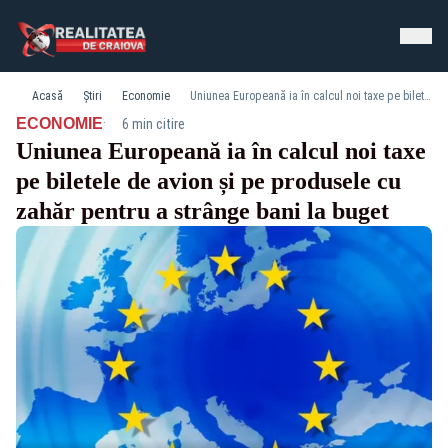
Acasă
Știri
Economie
Uniunea Europeană ia în calcul noi taxe pe biletele de avion și pe produsele cu zahăr pentru a strânge bani la buget
·
ECONOMIE
6 min citire
Uniunea Europeană ia în calcul noi taxe
pe biletele de avion și pe produsele cu
zahăr pentru a strânge bani la buget