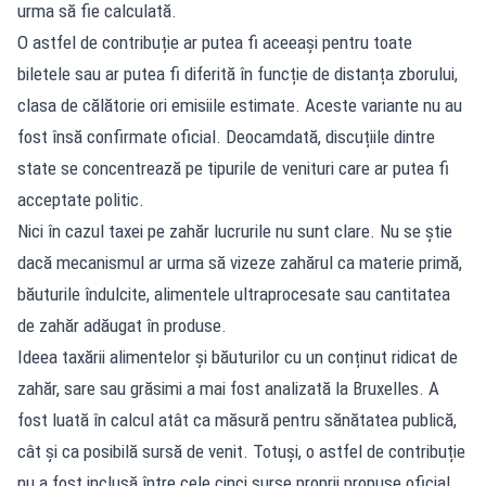
urma să fie calculată.
O astfel de contribuție ar putea fi aceeași pentru toate
biletele sau ar putea fi diferită în funcție de distanța zborului,
clasa de călătorie ori emisiile estimate. Aceste variante nu au
fost însă confirmate oficial. Deocamdată, discuțiile dintre
state se concentrează pe tipurile de venituri care ar putea fi
acceptate politic.
Nici în cazul taxei pe zahăr lucrurile nu sunt clare. Nu se știe
dacă mecanismul ar urma să vizeze zahărul ca materie primă,
băuturile îndulcite, alimentele ultraprocesate sau cantitatea
de zahăr adăugat în produse.
Ideea taxării alimentelor și băuturilor cu un conținut ridicat de
zahăr, sare sau grăsimi a mai fost analizată la Bruxelles. A
fost luată în calcul atât ca măsură pentru sănătatea publică,
cât și ca posibilă sursă de venit. Totuși, o astfel de contribuție
nu a fost inclusă între cele cinci surse proprii propuse oficial