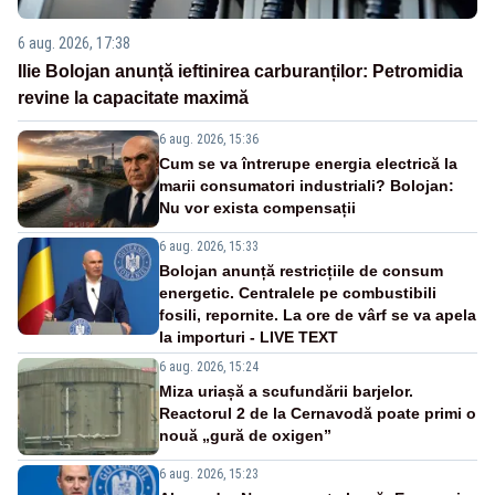
6 aug. 2026, 17:38
Ilie Bolojan anunță ieftinirea carburanților: Petromidia
revine la capacitate maximă
6 aug. 2026, 15:36
Cum se va întrerupe energia electrică la
marii consumatori industriali? Bolojan:
Nu vor exista compensații
6 aug. 2026, 15:33
Bolojan anunță restricțiile de consum
energetic. Centralele pe combustibili
fosili, repornite. La ore de vârf se va apela
la importuri - LIVE TEXT
6 aug. 2026, 15:24
Miza uriașă a scufundării barjelor.
Reactorul 2 de la Cernavodă poate primi o
nouă „gură de oxigen”
6 aug. 2026, 15:23