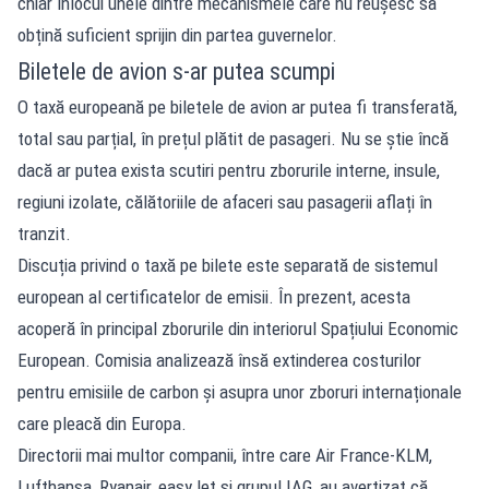
chiar înlocui unele dintre mecanismele care nu reușesc să
obțină suficient sprijin din partea guvernelor.
Biletele de avion s-ar putea scumpi
O taxă europeană pe biletele de avion ar putea fi transferată,
total sau parțial, în prețul plătit de pasageri. Nu se știe încă
dacă ar putea exista scutiri pentru zborurile interne, insule,
regiuni izolate, călătoriile de afaceri sau pasagerii aflați în
tranzit.
Discuția privind o taxă pe bilete este separată de sistemul
european al certificatelor de emisii. În prezent, acesta
acoperă în principal zborurile din interiorul Spațiului Economic
European. Comisia analizează însă extinderea costurilor
pentru emisiile de carbon și asupra unor zboruri internaționale
care pleacă din Europa.
Directorii mai multor companii, între care Air France-KLM,
Lufthansa, Ryanair, easyJet și grupul IAG, au avertizat că