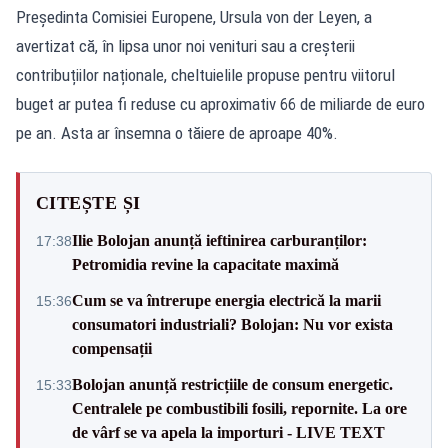
Președinta Comisiei Europene, Ursula von der Leyen, a
avertizat că, în lipsa unor noi venituri sau a creșterii
contribuțiilor naționale, cheltuielile propuse pentru viitorul
buget ar putea fi reduse cu aproximativ 66 de miliarde de euro
pe an. Asta ar însemna o tăiere de aproape 40%.
CITEȘTE ȘI
Ilie Bolojan anunță ieftinirea carburanților:
17:38
Petromidia revine la capacitate maximă
Cum se va întrerupe energia electrică la marii
15:36
consumatori industriali? Bolojan: Nu vor exista
compensații
Bolojan anunță restricțiile de consum energetic.
15:33
Centralele pe combustibili fosili, repornite. La ore
de vârf se va apela la importuri - LIVE TEXT