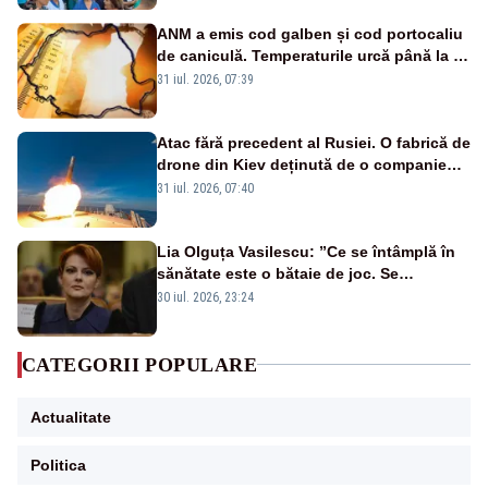
ANM a emis cod galben și cod portocaliu
de caniculă. Temperaturile urcă până la 38
de grade, iar nopțile devin tropicale
31 iul. 2026, 07:39
Atac fără precedent al Rusiei. O fabrică de
drone din Kiev deținută de o companie
americană, distrusă de o rachetă
31 iul. 2026, 07:40
rusească
Lia Olguța Vasilescu: ”Ce se întâmplă în
sănătate este o bătaie de joc. Se
guvernează extraordinar de prost”
30 iul. 2026, 23:24
CATEGORII POPULARE
Actualitate
Politica