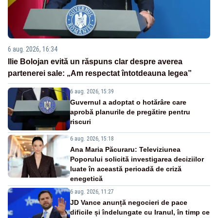
6 aug. 2026, 16:34
Ilie Bolojan evită un răspuns clar despre averea
partenerei sale: „Am respectat întotdeauna legea”
6 aug. 2026, 15:39
Guvernul a adoptat o hotărâre care
aprobă planurile de pregătire pentru
riscuri
6 aug. 2026, 15:18
Ana Maria Păcuraru: Televiziunea
Poporului solicită investigarea deciziilor
luate în această perioadă de criză
enegetică
6 aug. 2026, 11:27
JD Vance anunță negocieri de pace
dificile și îndelungate cu Iranul, în timp ce