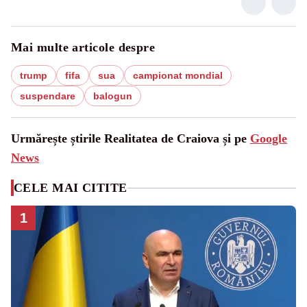
Mai multe articole despre
trump
fifa
sua
campionat mondial
suspendare
balogun
Urmărește știrile Realitatea de Craiova și pe
Google
News
CELE MAI CITITE
1