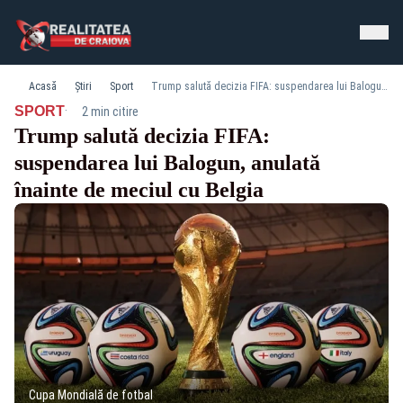
Acasă
Știri
Sport
Trump salută decizia FIFA: suspendarea lui Balogun, anulată înainte de meciul cu Belgia
·
SPORT
2 min citire
Trump salută decizia FIFA:
suspendarea lui Balogun, anulată
înainte de meciul cu Belgia
Cupa Mondială de fotbal