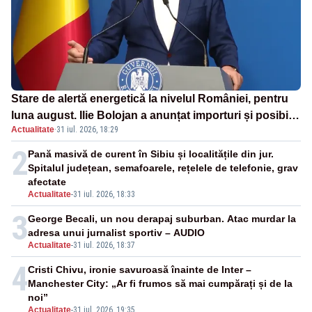
Stare de alertă energetică la nivelul României, pentru
luna august. Ilie Bolojan a anunțat importuri și posibile
Actualitate
·
31 iul. 2026, 18:29
restricții – VIDEO
2
Pană masivă de curent în Sibiu și localitățile din jur.
Spitalul județean, semafoarele, rețelele de telefonie, grav
afectate
Actualitate
-
31 iul. 2026, 18:33
3
George Becali, un nou derapaj suburban. Atac murdar la
adresa unui jurnalist sportiv – AUDIO
Actualitate
-
31 iul. 2026, 18:37
4
Cristi Chivu, ironie savuroasă înainte de Inter –
Manchester City: „Ar fi frumos să mai cumpărați și de la
noi”
Actualitate
-
31 iul. 2026, 19:35