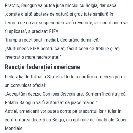
Practic, Balogun va putea juca meciul cu Belgia, dar dacă
„comite o altă abatere de natură și gravitate similară în
termen de un an, suspendarea va fi revocată, iar sancțiunea va
fi aplicată”, a precizat FIFA.
Trump a reacționat imediat, declarând duminică:
„Mulțumesc FIFA pentru că ați făcut ceea ce trebuie și ați
inversat o mare nedreptate!”
Reacția federației americane
Federația de fotbal a Statelor Unite a confirmat decizia printr-
un comunicat oficial:
„Acceptăm decizia Comisiei Disciplinare. Suntem încântați că
Folarin Balogun va fi autorizat să joace mâine.”
Astfel, americanii vor putea conta pe atacantul lor titular în
confruntarea directă cu Belgia, din optimile de finală ale Cupei
Mondiale.