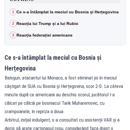
Ce s-a întâmplat la meciul cu Bosnia și Herțegovina
1
Reacția lui Trump și a lui Rubio
2
Reacția federației americane
3
Ce s-a întâmplat la meciul cu Bosnia și
Herțegovina
Balogun, atacantul lui Monaco, a fost eliminat joi în meciul
câștigat de SUA cu Bosnia și Herțegovina, scor 2-0. La câteva
minute după ce americanii au deschis scorul, jucătorul l-a
călcat pe călcâi pe bosniacul Tarik Muharemovic, cu
crampoanele, în repriza a doua.
Arbitrul, inițial indulgent, s-a consultat cu asistenții VAR și a
decis să arate cartonașul roșu, considerând faza drept o