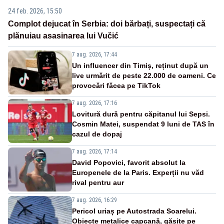
24 feb. 2026, 15:50
Complot dejucat în Serbia: doi bărbați, suspectați că
plănuiau asasinarea lui Vučić
7 aug. 2026, 17:44
Un influencer din Timiș, reținut după un
live urmărit de peste 22.000 de oameni. Ce
provocări făcea pe TikTok
7 aug. 2026, 17:16
Lovitură dură pentru căpitanul lui Sepsi.
Cosmin Matei, suspendat 9 luni de TAS în
cazul de dopaj
7 aug. 2026, 17:14
David Popovici, favorit absolut la
Europenele de la Paris. Experții nu văd
rival pentru aur
7 aug. 2026, 16:29
Pericol uriaș pe Autostrada Soarelui.
Obiecte metalice capcană, găsite pe