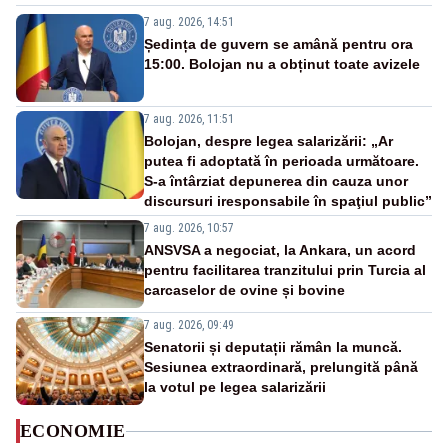
7 aug. 2026, 14:51
Ședința de guvern se amână pentru ora
15:00. Bolojan nu a obținut toate avizele
7 aug. 2026, 11:51
Bolojan, despre legea salarizării: „Ar
putea fi adoptată în perioada următoare.
S-a întârziat depunerea din cauza unor
discursuri iresponsabile în spaţiul public”
7 aug. 2026, 10:57
ANSVSA a negociat, la Ankara, un acord
pentru facilitarea tranzitului prin Turcia al
carcaselor de ovine și bovine
7 aug. 2026, 09:49
Senatorii și deputații rămân la muncă.
Sesiunea extraordinară, prelungită până
la votul pe legea salarizării
ECONOMIE