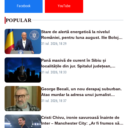
Facebook
YouTube
POPULAR
Stare de alertă energetică la nivelul
României, pentru luna august. Ilie Bolojan
a anunțat importuri și posibile restricții –
31 iul. 2026, 18:29
VIDEO
Pană masivă de curent în Sibiu și
localitățile din jur. Spitalul județean,
semafoarele, rețelele de telefonie, grav
31 iul. 2026, 18:33
afectate
George Becali, un nou derapaj suburban.
Atac murdar la adresa unui jurnalist
sportiv – AUDIO
31 iul. 2026, 18:37
Cristi Chivu, ironie savuroasă înainte de
Inter – Manchester City: „Ar fi frumos să