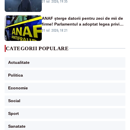
mai cumpărați și de la noi”
31 iul. 2026, 19:35
ANAF șterge datorii pentru zeci de mii de
firme! Parlamentul a adoptat legea privind
amnistia fiscală
31 iul. 2026, 18:21
CATEGORII POPULARE
Actualitate
Politica
Economie
Social
Sport
Sanatate