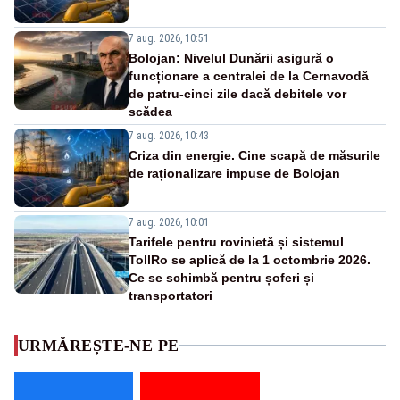
7 aug. 2026, 10:51
Bolojan: Nivelul Dunării asigură o
funcționare a centralei de la Cernavodă
de patru-cinci zile dacă debitele vor
scădea
7 aug. 2026, 10:43
Criza din energie. Cine scapă de măsurile
de raționalizare impuse de Bolojan
7 aug. 2026, 10:01
Tarifele pentru rovinietă și sistemul
TollRo se aplică de la 1 octombrie 2026.
Ce se schimbă pentru șoferi și
transportatori
URMĂREȘTE-NE PE