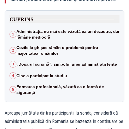
CUPRINS
Administrația nu mai este văzută ca un dezastru, dar
1
rămâne mediocră
Cozile la ghișee rămân o problemă pentru
2
majoritatea românilor
„Dosarul cu șină”, simbolul unei administrații lente
3
Cine a participat la studiu
4
Formarea profesională, văzută ca o formă de
5
siguranță
Aproape jumătate dintre participanții la sondaj consideră că
administrația publică din România se bazează în continuare pe