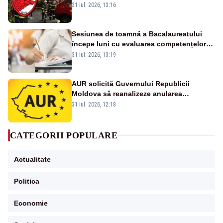
ului medical a murit, antrenorul Adrian
31 iul. 2026, 13:16
Ropotan este în spital
Sesiunea de toamnă a Bacalaureatului
începe luni cu evaluarea competențelor
orale la Limba română
31 iul. 2026, 13:19
AUR solicită Guvernului Republicii
Moldova să reanalizeze anularea
concertului de Ziua Limbii Române
31 iul. 2026, 12:18
CATEGORII POPULARE
Actualitate
Politica
Economie