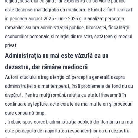
logica „dosarului cu șină”, iar experiența cu serviciile publice
este descrisă mai degrabă ca mediocră. Studiul a fost realizat
în perioada august 2025 - iunie 2026 și a analizat percepția
românilor asupra administrației publice, birocrației, fiscalității,
economiilor personale și relației dintre stat, cetățean și mediul
privat.
Administrația nu mai este văzută ca un
dezastru, dar rămâne mediocră
Autorii studiului atrag atenția că percepția generală asupra
administrației s-a mai temperat, însă problemele de fond nu au
dispărut. Pentru mulți români, relația cu statul înseamnă în
continuare așteptare, acte cerute de mai multe ori și proceduri
care consumă timp.
„Trebuie spus corect: administraţia publică din România nu mai
este percepută de majoritatea respondenţilor ca un dezastru.