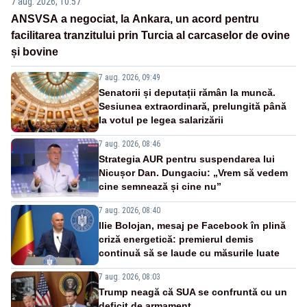
7 aug. 2026, 10:57
ANSVSA a negociat, la Ankara, un acord pentru
facilitarea tranzitului prin Turcia al carcaselor de ovine
și bovine
7 aug. 2026, 09:49
Senatorii și deputații rămân la muncă.
Sesiunea extraordinară, prelungită până
la votul pe legea salarizării
7 aug. 2026, 08:46
Strategia AUR pentru suspendarea lui
Nicușor Dan. Dungaciu: „Vrem să vedem
cine semnează și cine nu”
7 aug. 2026, 08:40
Ilie Bolojan, mesaj pe Facebook în plină
criză energetică: premierul demis
continuă să se laude cu măsurile luate
7 aug. 2026, 08:03
Trump neagă că SUA se confruntă cu un
deficit de armament