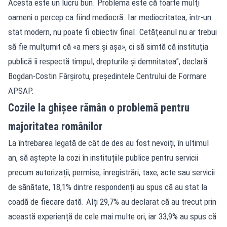
Acesta este un lucru bun. Problema este că foarte mulţi
oameni o percep ca fiind mediocră. Iar mediocritatea, într-un
stat modern, nu poate fi obiectiv final. Cetăţeanul nu ar trebui
să fie mulţumit că «a mers şi aşa», ci să simtă că instituţia
publică îi respectă timpul, drepturile şi demnitatea”, declară
Bogdan-Costin Fârşirotu, preşedintele Centrului de Formare
APSAP.
Cozile la ghișee rămân o problemă pentru
majoritatea românilor
La întrebarea legată de cât de des au fost nevoiți, în ultimul
an, să aștepte la cozi în instituțiile publice pentru servicii
precum autorizații, permise, înregistrări, taxe, acte sau servicii
de sănătate, 18,1% dintre respondenți au spus că au stat la
coadă de fiecare dată. Alți 29,7% au declarat că au trecut prin
această experiență de cele mai multe ori, iar 33,9% au spus că