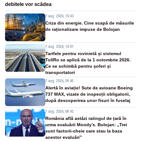
debitele vor scădea
7 aug. 2026, 10:43
Criza din energie. Cine scapă de măsurile
de raționalizare impuse de Bolojan
7 aug. 2026, 10:01
Tarifele pentru rovinietă și sistemul
TollRo se aplică de la 1 octombrie 2026.
Ce se schimbă pentru șoferi și
transportatori
7 aug. 2026, 09:45
Alertă în aviație! Sute de avioane Boeing
737 MAX, vizate de inspecții obligatorii,
după descoperirea unor fisuri în fuselaj
7 aug. 2026, 08:42
România află astăzi ratingul de țară în
urma evaluării Moody’s. Bolojan: „Trei
sunt factorii-cheie care stau la baza
acestor evaluări”