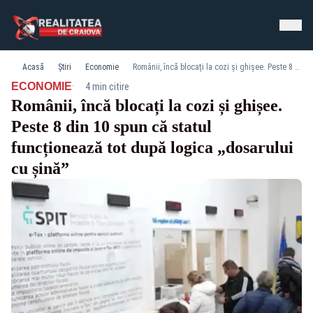
Acasă
Știri
Economie
Românii, încă blocați la cozi și ghișee. Peste 8 din 10 spun că statul funcționează tot după logica „dosarului cu șină”
·
ECONOMIE
4 min citire
Românii, încă blocați la cozi și ghișee.
Peste 8 din 10 spun că statul
funcționează tot după logica „dosarului
cu șină”