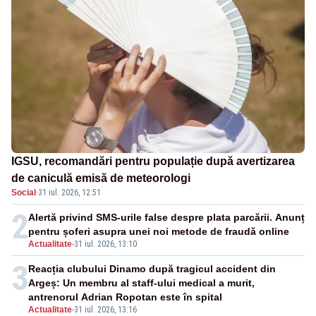
IGSU, recomandări pentru populație după avertizarea
de caniculă emisă de meteorologi
Social
·
31 iul. 2026, 12:51
2
Alertă privind SMS-urile false despre plata parcării. Anunț
pentru șoferi asupra unei noi metode de fraudă online
Actualitate
-
31 iul. 2026, 13:10
3
Reacția clubului Dinamo după tragicul accident din
Argeș: Un membru al staff-ului medical a murit,
antrenorul Adrian Ropotan este în spital
Actualitate
-
31 iul. 2026, 13:16