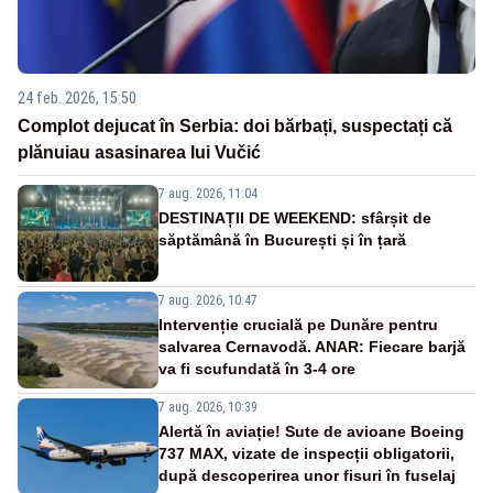
24 feb. 2026, 15:50
Complot dejucat în Serbia: doi bărbați, suspectați că
plănuiau asasinarea lui Vučić
7 aug. 2026, 11:04
DESTINAȚII DE WEEKEND: sfârșit de
săptămână în București și în țară
7 aug. 2026, 10:47
Intervenție crucială pe Dunăre pentru
salvarea Cernavodă. ANAR: Fiecare barjă
va fi scufundată în 3-4 ore
7 aug. 2026, 10:39
Alertă în aviație! Sute de avioane Boeing
737 MAX, vizate de inspecții obligatorii,
după descoperirea unor fisuri în fuselaj