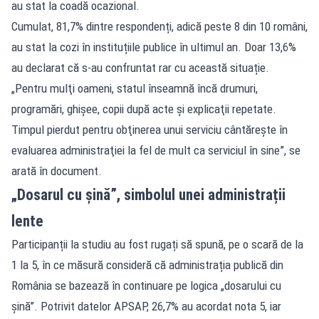
au stat la coadă ocazional.
Cumulat, 81,7% dintre respondenți, adică peste 8 din 10 români,
au stat la cozi în instituțiile publice în ultimul an. Doar 13,6%
au declarat că s-au confruntat rar cu această situație.
„Pentru mulţi oameni, statul înseamnă încă drumuri,
programări, ghişee, copii după acte şi explicaţii repetate.
Timpul pierdut pentru obţinerea unui serviciu cântăreşte în
evaluarea administraţiei la fel de mult ca serviciul în sine”, se
arată în document.
„Dosarul cu șină”, simbolul unei administrații
lente
Participanții la studiu au fost rugați să spună, pe o scară de la
1 la 5, în ce măsură consideră că administrația publică din
România se bazează în continuare pe logica „dosarului cu
șină”. Potrivit datelor APSAP, 26,7% au acordat nota 5, iar