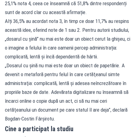
25,1% nota 4, ceea ce înseamnă că 51,8% dintre respondenți
sunt de acord clar cu această afirmație.
Alți 36,5% au acordat nota 3, în timp ce doar 11,7% au respins
această idee, oferind note de 1 sau 2. Pentru autorii studiului,
„dosarul cu șină” nu mai este doar un obiect cerut la ghișeu, ci
o imagine a felului în care oamenii percep administrația:
complicată, lentă și încă dependentă de hârtii.
„Dosarul cu şină nu mai este doar un obiect de papetărie. A
devenit o metaforă pentru felul în care cetăţeanul simte
administraţia: complicată, lentă şi adesea neîncrezătoare în
propriile baze de date. Adevărata digitalizare nu înseamnă să
încarci online o copie după un act, ci să nu mai ceri
cetăţeanului un document pe care statul îl are deja”, declară
Bogdan-Costin Fârşirotu.
Cine a participat la studiu