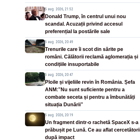
5 aug. 2026, 21:52
Donald Trump, în centrul unui nou
scandal. Acuzații privind accesul
preferențial la postările sale
5 aug. 2026, 20:49
Trenurile care îi scot din sărite pe
români. Călătorii reclamă aglomerația și
condițiile insuportabile
5 aug. 2026, 20:47
Ploile și vijeliile revin în România. Șefa
ANM:”Nu sunt suficiente pentru a
combate seceta și pentru a îmbunătăți
situația Dunării”
5 aug. 2026, 20:19
Un fragment dintr-o rachetă SpaceX s-a
prăbușit pe Lună. Ce au aflat cercetători
după impact