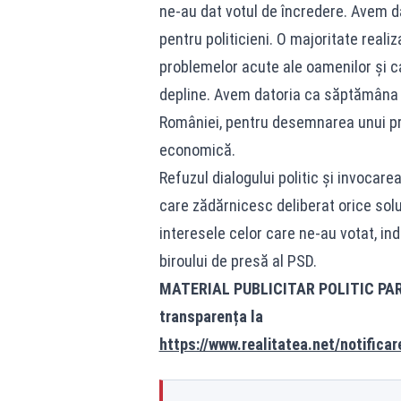
ne-au dat votul de încredere. Avem d
pentru politicieni. O majoritate reali
problemelor acute ale oamenilor și ca
depline. Avem datoria ca săptămâna 
României, pentru desemnarea unui pr
economică.
Refuzul dialogului politic și invocar
care zădărnicesc deliberat orice sol
interesele celor care ne-au votat, ind
biroului de presă al PSD.
MATERIAL PUBLICITAR POLITIC PART
transparența la
https://www.realitatea.net/notifica