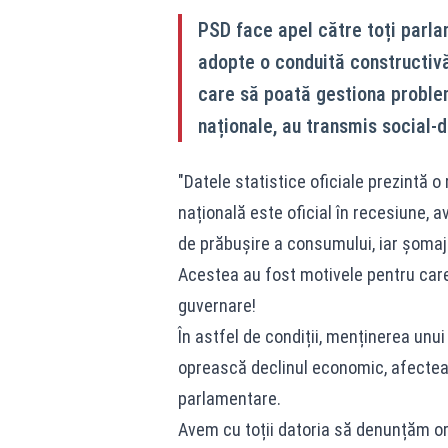
PSD face apel către toți parlame
adopte o conduită constructivă
care să poată gestiona problem
naționale, au transmis social-
"Datele statistice oficiale prezintă
națională este oficial în recesiune, a
de prăbușire a consumului, iar șomaju
Acestea au fost motivele pentru care
guvernare!
În astfel de condiții, menținerea unui
oprească declinul economic, afectează 
parlamentare.
Avem cu toții datoria să denunțăm orgo