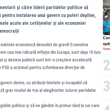
ntarii și către liderii partidelor politice să
 pentru instalarea unui guvern cu puteri depline,
ele acute ale cetățenilor și ale economiei
democrații
Con
spi
 o realitate economică deosebit de gravă! Economia
Sana
vem cea mai ridicată inflație din Europa, sunt deja 10 luni
l și datoria publică sunt într-o creștere accelerată.
 PSD a acționat pentru schimbarea direcției de
 guvern demis, cu atribuții limitate și incapabil să
grav nivelul de trai al alegătorilor tuturor partidelor
liile politice și să ne gândim în primul rând la cei care