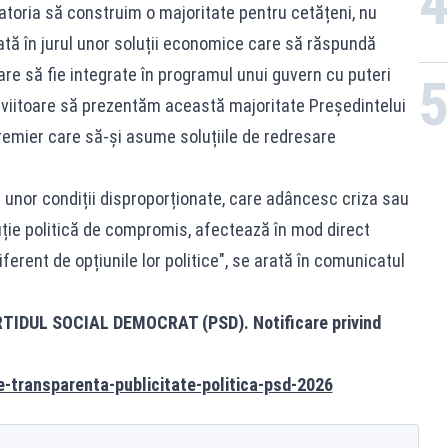
atoria să construim o majoritate pentru cetățeni, nu
zată în jurul unor soluții economice care să răspundă
re să fie integrate în programul unui guvern cu puteri
viitoare să prezentăm această majoritate Președintelui
emier care să-și asume soluțiile de redresare
ea unor condiții disproporționate, care adâncesc criza sau
uție politică de compromis, afectează în mod direct
iferent de opțiunile lor politice", se arată în comunicatul
IDUL SOCIAL DEMOCRAT (PSD). Notificare privind
re-transparenta-publicitate-politica-psd-2026