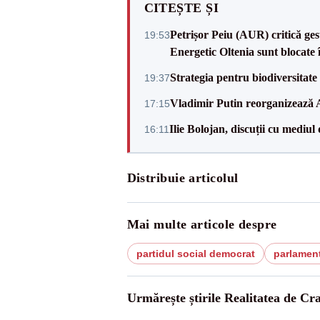
CITEȘTE ȘI
Petrișor Peiu (AUR) critică ges
19:53
Energetic Oltenia sunt blocate în 
Strategia pentru biodiversitat
19:37
Vladimir Putin reorganizează A
17:15
Ilie Bolojan, discuții cu mediul
16:11
Distribuie articolul
Mai multe articole despre
partidul social democrat
parlament
Urmărește știrile Realitatea de Cr