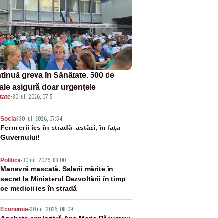
tinuă greva în Sănătate. 500 de
tale asigură doar urgențele
tate
·
30 iul. 2026, 07:51
2
Social
-
30 iul. 2026, 07:54
Fermierii ies în stradă, astăzi, în fața
Guvernului!
3
Politica
-
30 iul. 2026, 08:00
Manevră mascată. Salarii mărite în
secret la Ministerul Dezvoltării în timp
ce medicii ies în stradă
Economie
-
30 iul. 2026, 08:09