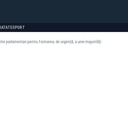
NATATE
SPORT
tre parlamentari pentru formarea, de urgență, a unei majorități