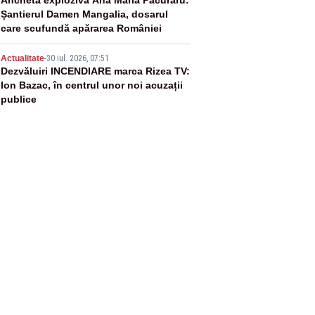
4
Ancheta explozivă Ana Maria Păcuraru:
Șantierul Damen Mangalia, dosarul
care scufundă apărarea României
5
Actualitate
-
30 iul. 2026, 07:51
Dezvăluiri INCENDIARE marca Rizea TV:
Ion Bazac, în centrul unor noi acuzații
publice