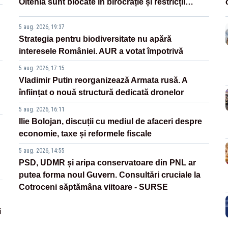
Oltenia sunt blocate în birocrație și restricții
legislative
5 aug. 2026, 19:37
Strategia pentru biodiversitate nu apără
interesele României. AUR a votat împotrivă
5 aug. 2026, 17:15
Vladimir Putin reorganizează Armata rusă. A
înființat o nouă structură dedicată dronelor
5 aug. 2026, 16:11
Ilie Bolojan, discuții cu mediul de afaceri despre
economie, taxe și reformele fiscale
5 aug. 2026, 14:55
PSD, UDMR și aripa conservatoare din PNL ar
putea forma noul Guvern. Consultări cruciale la
Cotroceni săptămâna viitoare - SURSE
i