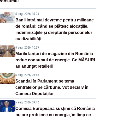
consumul
5 aug. 2026, 15:03
Banii intră mai devreme pentru milioane
de români: când se plătesc alocațiile,
indemnizațiile și drepturile persoanelor
cu dizabilități
5 aug. 2026, 10:29
Marile lanțuri de magazine din România
reduc consumul de energie. Ce MĂSURI
au anunțat retailerii
5 aug. 2026, 09:46
Scandal în Parlament pe tema
centralelor pe cărbune. Vot decisiv în
Camera Deputaților
5 aug. 2026, 09:42
Comisia Europeană susține că România
nu are probleme cu energia, în timp ce