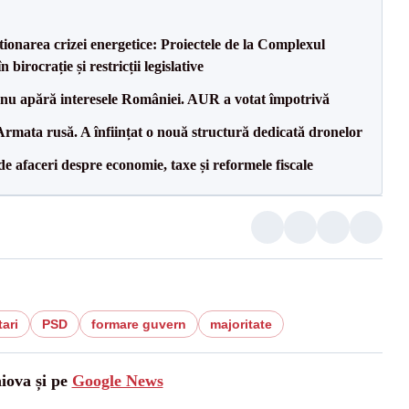
tionarea crizei energetice: Proiectele de la Complexul
birocrație și restricții legislative
e nu apără interesele României. AUR a votat împotrivă
rmata rusă. A înființat o nouă structură dedicată dronelor
 de afaceri despre economie, taxe și reformele fiscale
ari
PSD
formare guvern
majoritate
aiova și pe
Google News