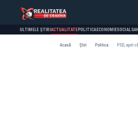
ULTIMELE ȘTIRI
ACTUALITATE
POLITICA
ECONOMIE
SOCIAL
SA
Acasă
Știri
Politica
PSD, apel că