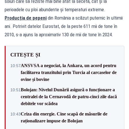
soiuri care să reziste mai bine atât la secetă, cât și la
perioadele cu ploi abundente și temperaturi extreme.
Producția de pepeni
din România a scăzut puternic în ultimii
ani. Potrivit datelor Eurostat, de la peste 611 mii de tone în
2010, s-a ajuns la aproximativ 130 de mii de tone în 2024.
CITEȘTE ȘI
ANSVSA a negociat, la Ankara, un acord pentru
10:57
facilitarea tranzitului prin Turcia al carcaselor de
ovine și bovine
Bolojan: Nivelul Dunării asigură o funcționare a
10:51
centralei de la Cernavodă de patru-cinci zile dacă
debitele vor scădea
Criza din energie. Cine scapă de măsurile de
10:43
raționalizare impuse de Bolojan