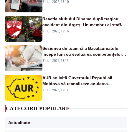
noi metode de fraudă online
31 iul. 2026, 13:10
Reacția clubului Dinamo după tragicul
accident din Argeș: Un membru al staff-
ului medical a murit, antrenorul Adrian
31 iul. 2026, 13:16
Ropotan este în spital
Sesiunea de toamnă a Bacalaureatului
începe luni cu evaluarea competențelor
orale la Limba română
31 iul. 2026, 13:19
AUR solicită Guvernului Republicii
Moldova să reanalizeze anularea
concertului de Ziua Limbii Române
31 iul. 2026, 12:18
CATEGORII POPULARE
Actualitate