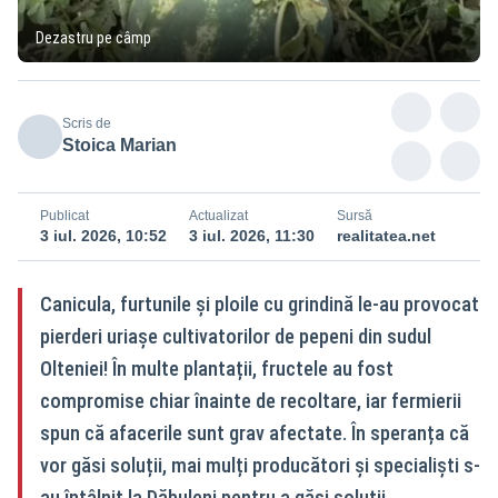
Dezastru pe câmp
Scris de
Stoica Marian
Publicat
Actualizat
Sursă
3 iul. 2026, 10:52
3 iul. 2026, 11:30
realitatea.net
Canicula, furtunile și ploile cu grindină le-au provocat
pierderi uriașe cultivatorilor de pepeni din sudul
Olteniei! În multe plantații, fructele au fost
compromise chiar înainte de recoltare, iar fermierii
spun că afacerile sunt grav afectate. În speranța că
vor găsi soluții, mai mulți producători și specialiști s-
au întâlnit la Dăbuleni pentru a găsi soluții.