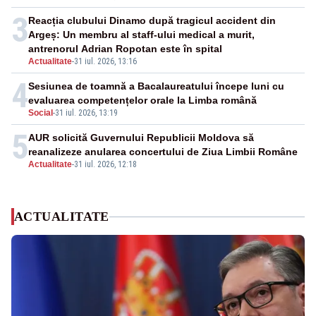
3
Reacția clubului Dinamo după tragicul accident din
Argeș: Un membru al staff-ului medical a murit,
antrenorul Adrian Ropotan este în spital
Actualitate
-
31 iul. 2026, 13:16
4
Sesiunea de toamnă a Bacalaureatului începe luni cu
evaluarea competențelor orale la Limba română
Social
-
31 iul. 2026, 13:19
5
AUR solicită Guvernului Republicii Moldova să
reanalizeze anularea concertului de Ziua Limbii Române
Actualitate
-
31 iul. 2026, 12:18
ACTUALITATE