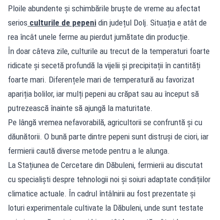
Ploile abundente și schimbările bruște de vreme au afectat
serios
culturile de pepeni
din județul Dolj. Situația e atât de
rea încât unele ferme au pierdut jumătate din producție.
În doar câteva zile, culturile au trecut de la temperaturi foarte
ridicate și secetă profundă la vijelii și precipitații în cantități
foarte mari. Diferențele mari de temperatură au favorizat
apariția bolilor, iar mulți pepeni au crăpat sau au început să
putrezească înainte să ajungă la maturitate.
Pe lângă vremea nefavorabilă, agricultorii se confruntă și cu
dăunătorii. O bună parte dintre pepeni sunt distruși de ciori, iar
fermierii caută diverse metode pentru a le alunga.
La Stațiunea de Cercetare din Dăbuleni, fermierii au discutat
cu specialiști despre tehnologii noi și soiuri adaptate condițiilor
climatice actuale. În cadrul întâlnirii au fost prezentate și
loturi experimentale cultivate la Dăbuleni, unde sunt testate