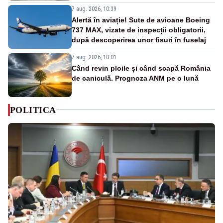
7 aug. 2026, 10:39
Alertă în aviație! Sute de avioane Boeing
737 MAX, vizate de inspecții obligatorii,
după descoperirea unor fisuri în fuselaj
7 aug. 2026, 10:01
Când revin ploile și când scapă România
de caniculă. Prognoza ANM pe o lună
POLITICA