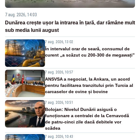
7 aug. 2026, 14:03
Dunărea crește ușor la intrarea în țară, dar rămâne mult
sub media lunii august
7 aug. 2026, 13:02
În intervalul orar de seară, consumul de
curent „a scăzut cu 200-300 de megawați”
7 aug. 2026, 10:57
ANSVSA a negociat, la Ankara, un acord
pentru facilitarea tranzitului prin Turcia al
carcaselor de ovine și bovine
7 aug. 2026, 10:51
Bolojan: Nivelul Dunării asigură o
funcționare a centralei de la Cernavodă
de patru-cinci zile dacă debitele vor
scădea
7 aug. 2026, 10:43