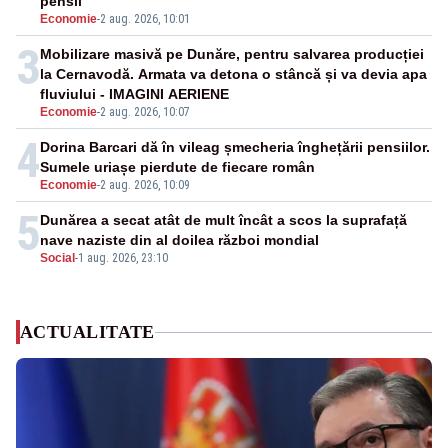
pensii
Economie
-
2 aug. 2026, 10:01
3
Mobilizare masivă pe Dunăre, pentru salvarea producției
la Cernavodă. Armata va detona o stâncă și va devia apa
fluviului - IMAGINI AERIENE
Economie
-
2 aug. 2026, 10:07
4
Dorina Barcari dă în vileag șmecheria înghețării pensiilor.
Sumele uriașe pierdute de fiecare român
Economie
-
2 aug. 2026, 10:09
5
Dunărea a secat atât de mult încât a scos la suprafață
nave naziste din al doilea război mondial
Social
-
1 aug. 2026, 23:10
ACTUALITATE