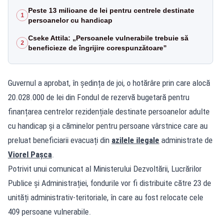
Peste 13 milioane de lei pentru centrele destinate
1
persoanelor cu handicap
Cseke Attila: „Persoanele vulnerabile trebuie să
2
beneficieze de îngrijire corespunzătoare”
Guvernul a aprobat, în ședința de joi, o hotărâre prin care alocă
20.028.000 de lei din Fondul de rezervă bugetară pentru
finanțarea centrelor rezidențiale destinate persoanelor adulte
cu handicap și a căminelor pentru persoane vârstnice care au
preluat beneficiarii evacuați din
azilele ilegale
administrate de
Viorel Pașca
.
Potrivit unui comunicat al Ministerului Dezvoltării, Lucrărilor
Publice și Administrației, fondurile vor fi distribuite către 23 de
unități administrativ-teritoriale, în care au fost relocate cele
409 persoane vulnerabile.