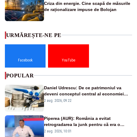
Criza din energie. Cine scapă de măsurile
de raționalizare impuse de Bolojan
URMĂREȘTE-NE PE
Facebook
YouTube
POPULAR
Daniel Udrescu: De ce patrimoniul va
deveni conceptul central al economiei
viitoare?
2 aug. 2026, 09:22
Piperea (AUR): România a evitat
retrogradarea la junk pentru că era o
catastrofă pentru bănci și fondurile de
2 aug. 2026, 10:01
pensii