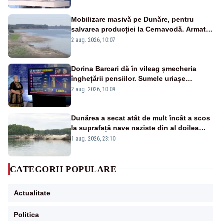
Mobilizare masivă pe Dunăre, pentru
salvarea producției la Cernavodă. Armata
va detona o stâncă și va devia apa
2 aug. 2026, 10:07
fluviului - IMAGINI AERIENE
Dorina Barcari dă în vileag șmecheria
înghețării pensiilor. Sumele uriașe
pierdute de fiecare român
2 aug. 2026, 10:09
Dunărea a secat atât de mult încât a scos
la suprafață nave naziste din al doilea
război mondial
1 aug. 2026, 23:10
CATEGORII POPULARE
Actualitate
Politica