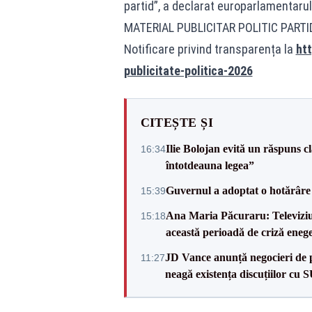
partid”, a declarat europarlamentaru
MATERIAL PUBLICITAR POLITIC PART
Notificare privind transparența la
htt
publicitate-politica-2026
CITEȘTE ȘI
Ilie Bolojan evită un răspuns c
16:34
întotdeauna legea”
Guvernul a adoptat o hotărâre 
15:39
Ana Maria Păcuraru: Televiziune
15:18
această perioadă de criză enege
JD Vance anunță negocieri de pa
11:27
neagă existența discuțiilor cu 