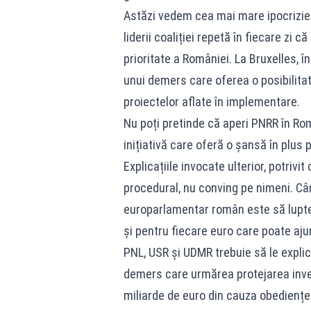
Astăzi vedem cea mai mare ipocrizie p
liderii coaliției repetă în fiecare zi 
prioritate a României. La Bruxelles, î
unui demers care oferea o posibilita
proiectelor aflate în implementare.
Nu poți pretinde că aperi PNRR în Româ
inițiativă care oferă o șansă în plus pe
Explicațiile invocate ulterior, potriv
procedural, nu conving pe nimeni. Când
europarlamentar român este să lupte
și pentru fiecare euro care poate aj
PNL, USR și UDMR trebuie să le expli
demers care urmărea protejarea inves
miliarde de euro din cauza obedienței