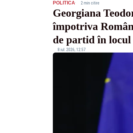
·
POLITICA
2 min citire
Georgiana Teodo
împotriva Români
de partid în locul
8 iul. 2026, 12:57