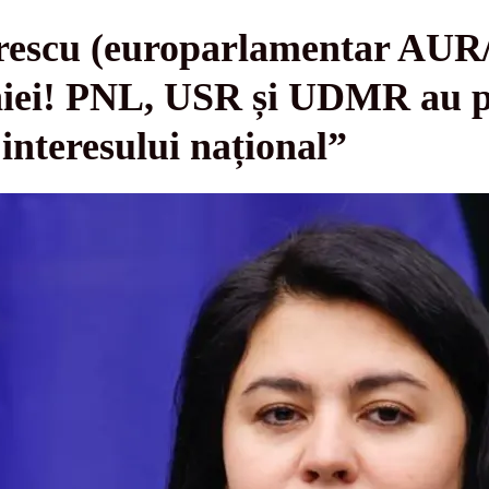
rescu (europarlamentar AUR
ei! PNL, USR și UDMR au pre
 interesului național”