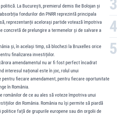
olitică. La București, premierul demis Ilie Bolojan și
că absorbția fondurilor din PNRR reprezintă principala
nsă, reprezentanții acelorași partide votează împotriva
te concretă de prelungire a termenelor și de salvare a
nia și, în același timp, să blochezi la Bruxelles orice
ntru finalizarea investițiilor.
it cărora amendamentul nu ar fi fost perfect încadrat
 interesul național este în joc, rolul unui
 pentru fiecare amendament, pentru fiecare oportunitate
unge în România.
ce românilor de ce au ales să voteze împotriva unui
tițiilor din România. România nu își permite să piardă
 politice față de grupurile europene sau din orgolii de