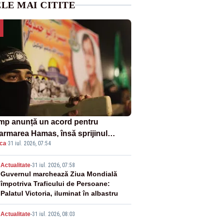
LE MAI CITITE
mp anunță un acord pentru
armarea Hamas, însă sprijinul
ica
·
31 iul. 2026, 07:54
elului rămâne incert
2
Actualitate
-
31 iul. 2026, 07:58
Guvernul marchează Ziua Mondială
împotriva Traficului de Persoane:
Palatul Victoria, iluminat în albastru
Actualitate
-
31 iul. 2026, 08:03