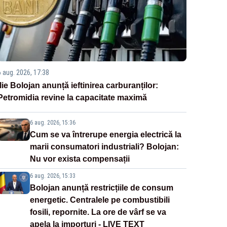
6 aug. 2026, 17:38
Ilie Bolojan anunță ieftinirea carburanților:
Petromidia revine la capacitate maximă
6 aug. 2026, 15:36
Cum se va întrerupe energia electrică la
marii consumatori industriali? Bolojan:
Nu vor exista compensații
6 aug. 2026, 15:33
Bolojan anunță restricțiile de consum
energetic. Centralele pe combustibili
fosili, repornite. La ore de vârf se va
apela la importuri - LIVE TEXT