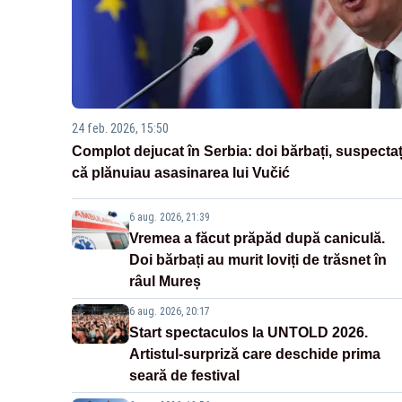
24 feb. 2026, 15:50
Complot dejucat în Serbia: doi bărbați, suspectaț
că plănuiau asasinarea lui Vučić
6 aug. 2026, 21:39
Vremea a făcut prăpăd după caniculă.
Doi bărbați au murit loviți de trăsnet în
râul Mureș
6 aug. 2026, 20:17
Start spectaculos la UNTOLD 2026.
Artistul-surpriză care deschide prima
seară de festival