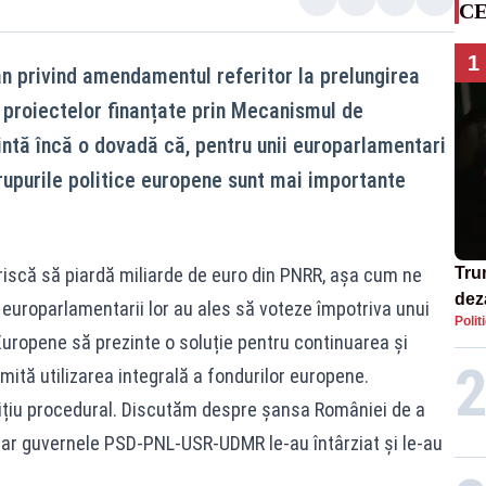
CE
1
n privind amendamentul referitor la prelungirea
proiectelor finanțate prin Mecanismul de
intă încă o dovadă că, pentru unii europarlamentari
grupurile politice europene sunt mai importante
riscă să piardă miliarde de euro din PNRR, așa cum ne
Tru
dez
 europarlamentarii lor au ales să voteze împotriva unui
Polit
Isra
ropene să prezinte o soluție pentru continuarea și
mită utilizarea integrală a fondurilor europene.
țiu procedural. Discutăm despre șansa României de a
hiar guvernele PSD-PNL-USR-UDMR le-au întârziat și le-au