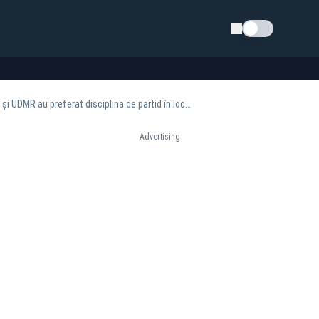
Schimba tema
Georgiana Teodorescu (europarlamentar AUR/ECR): „Au votat împotriva României! PNL, USR și UDMR au preferat disciplina de partid în locul interesului național”
Advertising