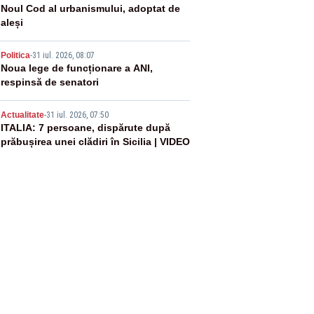
3
Noul Cod al urbanismului, adoptat de
aleși
4
Politica
-
31 iul. 2026, 08:07
Noua lege de funcționare a ANI,
respinsă de senatori
5
Actualitate
-
31 iul. 2026, 07:50
ITALIA: 7 persoane, dispărute după
prăbușirea unei clădiri în Sicilia | VIDEO