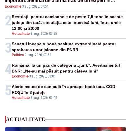
importuri. Semnal de alarmă tras de un expert în
Economie
·
3 aug. 2026, 07:51
energie
2
Restricții pentru camioanele de peste 7,5 tone în aceste
județe din țară: circulația este interzisă luni, între orele
12:00 și 20:00
Actualitate
-
3 aug. 2026, 07:55
3
Senatul începe o nouă sesiune extraordinară pentru
aprobarea unor jaloane din PNRR
Politica
-
3 aug. 2026, 07:58
4
România, la un pas de categoria „junk”. Avertismentul
BNR: „Ne-au mai păsuit pentru câteva luni”
Economie
-
3 aug. 2026, 08:01
5
Alerte meteo de caniculă în aproape toată țara. COD
ROȘU în 3 județe
Actualitate
-
3 aug. 2026, 07:48
ACTUALITATE