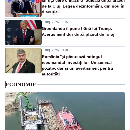
Miruță cere o măsură radicală după atacul
de la Cluj. Legea dezinformării, din nou în
discuție
8 aug. 2026, 13:35
Groenlanda îi pune frână lui Trump.
Avertisment dur după planul de foraj
8 aug. 2026, 10:38
România își păstrează ratingul
recomandat investițiilor. Un semnal
pozitiv, dar și un avertisment pentru
autorități
ECONOMIE