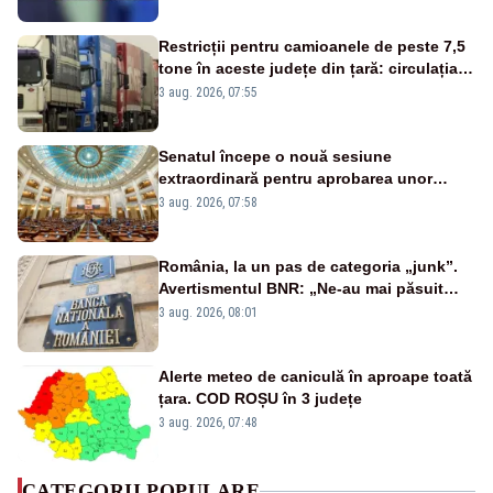
Restricții pentru camioanele de peste 7,5
tone în aceste județe din țară: circulația
este interzisă luni, între orele 12:00 și
3 aug. 2026, 07:55
20:00
Senatul începe o nouă sesiune
extraordinară pentru aprobarea unor
jaloane din PNRR
3 aug. 2026, 07:58
România, la un pas de categoria „junk”.
Avertismentul BNR: „Ne-au mai păsuit
pentru câteva luni”
3 aug. 2026, 08:01
Alerte meteo de caniculă în aproape toată
țara. COD ROȘU în 3 județe
3 aug. 2026, 07:48
CATEGORII POPULARE