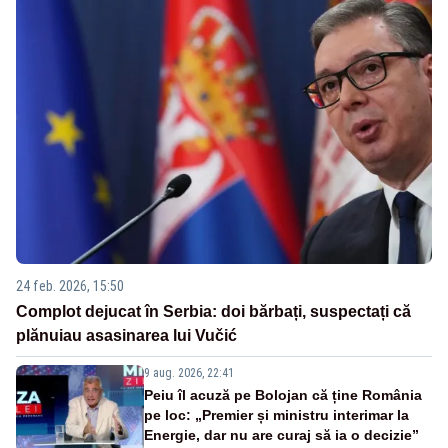
24 feb. 2026, 15:50
Complot dejucat în Serbia: doi bărbați, suspectați că
plănuiau asasinarea lui Vučić
9 aug. 2026, 22:41
Peiu îl acuză pe Bolojan că ține România
pe loc: „Premier și ministru interimar la
Energie, dar nu are curaj să ia o decizie”