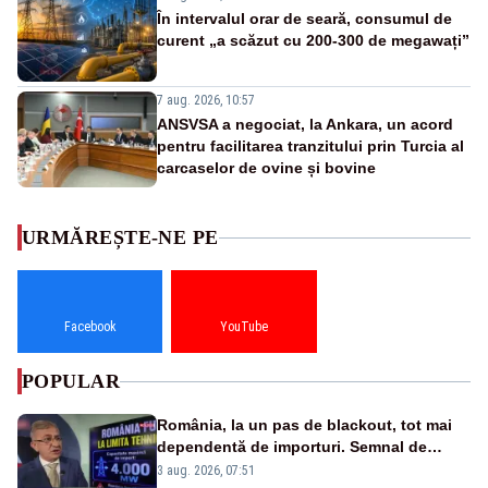
În intervalul orar de seară, consumul de
curent „a scăzut cu 200-300 de megawați”
7 aug. 2026, 10:57
ANSVSA a negociat, la Ankara, un acord
pentru facilitarea tranzitului prin Turcia al
carcaselor de ovine și bovine
URMĂREȘTE-NE PE
Facebook
YouTube
POPULAR
România, la un pas de blackout, tot mai
dependentă de importuri. Semnal de
alarmă tras de un expert în energie
3 aug. 2026, 07:51