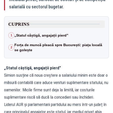
salarială cu sectorul bugetar.
CUPRINS
„Statul câștigă, angajații pierd”
1
Forța de muncă pleacă spre București: piața locală
2
se golește
„Statul câștigă, angajații pierd”
Simion susține că noua creștere a salariului minim este doar o
măsură contabilă care aduce venituri suplimentare statului, nu
oamenilor. Micile firme sunt deja la limită, iar costurile
suplimentare riscă să ducă la concedieri sau închideri.
Liderul AUR și parlamentarii partidului au mers într-un județ în
care principalul angajator este statul, iar mediul privat abia