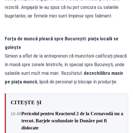
rezistă. Angajații le-au spus că nu pot concura cu salariile
bugetarilor, iar firmele mici sunt împinse spre faliment.
Forța de muncă pleacă spre București: piața locală se
golește
Simion a aflat de la antreprenori că muncitorii calificați pleacă
în masă spre zonele limitrofe, în special spre București, unde
salariile sunt mult mai mari. Rezultatul:
dezechilibru masiv
pe piața muncii
, lipsă de personal și blocaje în producție.
CITEȘTE ȘI
Pericolul pentru Reactorul 2 de la Cernavodă nu a
16:48
trecut. Barjele scufundate în Dunăre pot fi
dislocate