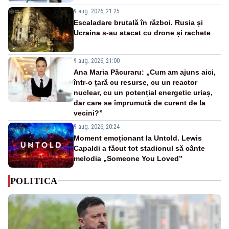
9 aug. 2026, 21:25
Escaladare brutală în război. Rusia și
Ucraina s-au atacat cu drone și rachete
9 aug. 2026, 21:00
Ana Maria Păcuraru: „Cum am ajuns aici,
într-o țară cu resurse, cu un reactor
nuclear, cu un potențial energetic uriaș,
dar care se împrumută de curent de la
vecini?”
9 aug. 2026, 20:24
Moment emoționant la Untold. Lewis
Capaldi a făcut tot stadionul să cânte
melodia „Someone You Loved”
POLITICA