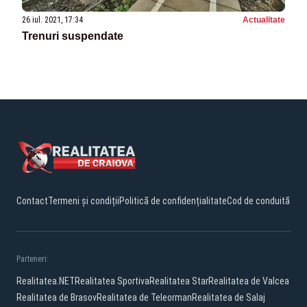
26 iul. 2021, 17:34
Actualitate
Trenuri suspendate
Contact
Termeni și condiții
Politică de confidențialitate
Cod de conduită
Parteneri:
Realitatea.NET
Realitatea Sportiva
Realitatea Star
Realitatea de Valcea
Realitatea de Brasov
Realitatea de Teleorman
Realitatea de Salaj