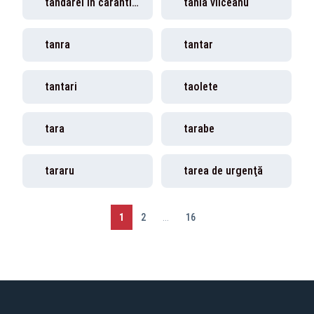
tandarei in carantina
tania vilceanu
tanra
tantar
tantari
taolete
tara
tarabe
tararu
tarea de urgenţă
1
2
...
16