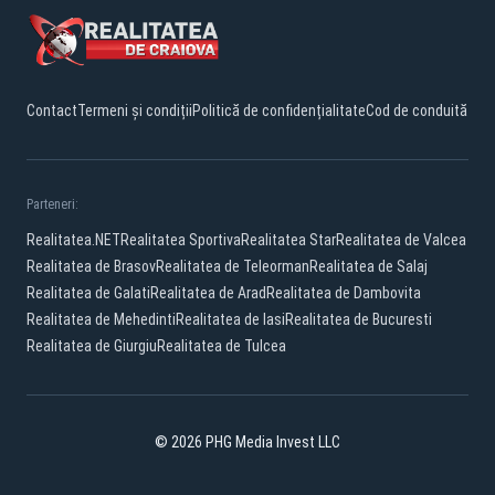
Contact
Termeni și condiții
Politică de confidențialitate
Cod de conduită
Parteneri:
Realitatea.NET
Realitatea Sportiva
Realitatea Star
Realitatea de Valcea
Realitatea de Brasov
Realitatea de Teleorman
Realitatea de Salaj
Realitatea de Galati
Realitatea de Arad
Realitatea de Dambovita
Realitatea de Mehedinti
Realitatea de Iasi
Realitatea de Bucuresti
Realitatea de Giurgiu
Realitatea de Tulcea
© 2026 PHG Media Invest LLC
Facebook
YouTube