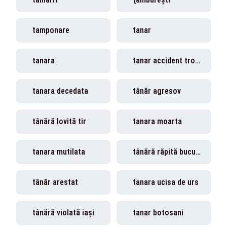
tamponare
tanar
tanara
tanar accident trotineta
tanara decedata
tânăr agresov
tânără lovită tir
tanara moarta
tanara mutilata
tânără răpită bucurești
tânăr arestat
tanara ucisa de urs
tânără violată iași
tanar botosani