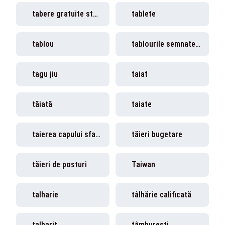
tabere gratuite studenti
tablete
tablou
tablourile semnate de Vincent van Gogh
tagu jiu
taiat
tăiată
taiate
taierea capului sfantului ioan botezatorul
tăieri bugetare
tăieri de posturi
Taiwan
talharie
tâlhărie calificată
talharit
ţâmbureşti