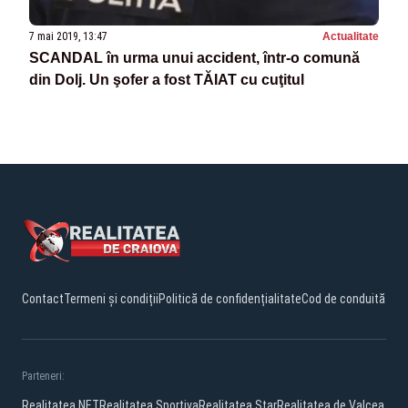
7 mai 2019, 13:47
Actualitate
SCANDAL în urma unui accident, într-o comună
din Dolj. Un şofer a fost TĂIAT cu cuţitul
Contact
Termeni și condiții
Politică de confidențialitate
Cod de conduită
Parteneri:
Realitatea.NET
Realitatea Sportiva
Realitatea Star
Realitatea de Valcea